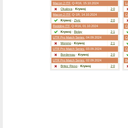
Macon 2 ITF
,
Q-R16
, 15.10.2024
L
Okalova
-
Krywoj
2:0
Macon 2 ITF
,
Q-1R
, 14.10.2024
C
Krywoj
-
Zivic
2:0
Redding ITF
,
Q-R16
, 01.10.2024
C
Krywoj
-
Biolay
2:1
UTR Pro Match Series
, 04.09.2024
C
Moreno
-
Krywoj
2:1
UTR Pro Match Series
, 03.09.2024
C
Bordereau
-
Krywoj
2:0
UTR Pro Match Series
, 02.09.2024
Br
Britez Risso
-
Krywoj
2:0