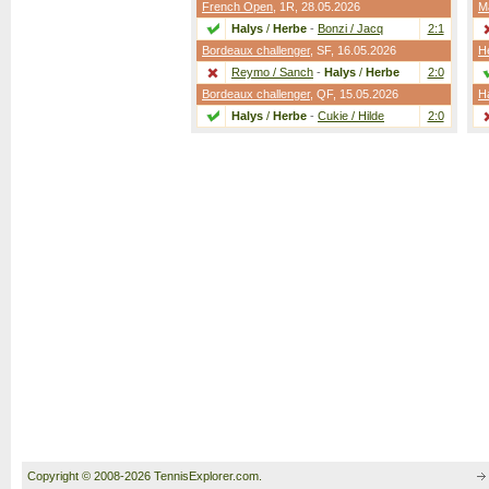
French Open
,
1R
, 28.05.2026
M
Halys
/
Herbe
-
Bonzi / Jacq
2:1
Bordeaux challenger
,
SF
, 16.05.2026
H
Reymo / Sanch
-
Halys
/
Herbe
2:0
Bordeaux challenger
,
QF
, 15.05.2026
Ha
Halys
/
Herbe
-
Cukie / Hilde
2:0
Copyright © 2008-2026 TennisExplorer.com.