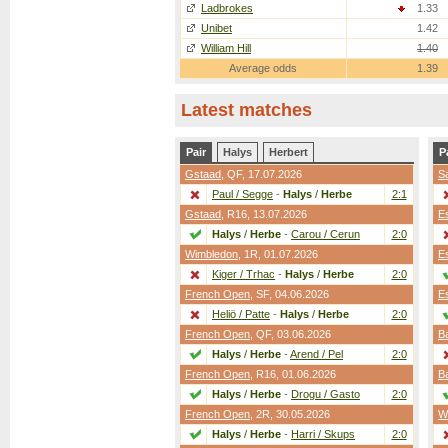
Ladbrokes
1.33
Unibet
1.42
William Hill
1.40
Average odds
1.39
Latest matches
Pair
Halys
Herbert
P
Gstaad
,
QF
, 17.07.2026
S
Paul / Segge
-
Halys
/
Herbe
2:1
Gstaad
,
R16
, 13.07.2026
Es
Halys
/
Herbe
-
Carou / Cerun
2:0
Wimbledon
,
1R
, 01.07.2026
Es
Kiger / Trhac
-
Halys
/
Herbe
2:0
French Open
,
SF
, 04.06.2026
Es
Heliö / Patte
-
Halys
/
Herbe
2:0
French Open
,
QF
, 03.06.2026
B
Halys
/
Herbe
-
Arend / Pel
2:0
French Open
,
R16
, 01.06.2026
B
Halys
/
Herbe
-
Drogu / Gasto
2:0
French Open
,
2R
, 30.05.2026
W
Halys
/
Herbe
-
Harri / Skups
2:0