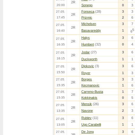
2R
20:00
Sonego
0
3
Fonseca
(28)
3
3
27.05.
2R
17:45
Prizmic
2
6
Michelsen
3
7
27.05.
2R
5
Basavareddy
1
16:40
6
Halys
3
6
27.05.
2R
Humbert
(32)
0
4
16:35
Jodar
(27)
3
6
27.05.
2R
16:15
Duckworth
1
1
Djokovic
(3)
3
6
27.05.
2R
15:50
Royer
1
3
Borges
3
3
27.05.
2R
15:35
Kecmanovic
1
6
Carreno-Busta
1
7
27.05.
2R
15:35
Kokkinakis
0
5
Mensik
(26)
3
6
27.05.
2R
Navone
2
3
13:35
Rublev
(11)
3
6
27.05.
2R
Ugo Carabelli
1
1
13:05
De Jong
3
6
27.05.
2R