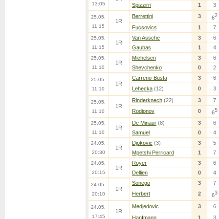
13:05
Spizzirri
1
3
2
Berrettini
3
25.05.
6
1R
11:15
Fucsovics
1
7
Van Assche
3
6
25.05.
1R
11:15
Gaubas
1
4
Michelsen
3
6
25.05.
1R
11:10
Shevchenko
0
2
Carreno-Busta
3
6
25.05.
1R
Lehecka
(12)
0
3
11:10
Rinderknech
(22)
3
7
25.05.
1R
5
Rodionov
0
11:10
6
De Minaur
(8)
3
6
25.05.
1R
11:10
Samuel
0
4
Djokovic
(3)
3
5
24.05.
1R
20:30
Mpetshi Perricard
1
7
Royer
3
6
24.05.
1R
20:15
Dellien
0
4
Sonego
3
7
24.05.
1R
3
Herbert
2
20:10
6
Medjedovic
3
6
24.05.
1R
17:45
Hanfmann
1
3