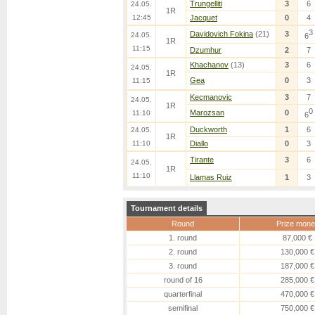
Trungelliti
3
6
24.05.
1R
12:45
Jacquet
0
4
3
Davidovich Fokina
(21)
3
24.05.
6
1R
11:15
Dzumhur
2
7
Khachanov
(13)
3
6
24.05.
1R
Gea
0
3
11:15
Kecmanovic
3
7
24.05.
1R
0
Marozsan
0
11:10
6
Duckworth
1
6
24.05.
1R
11:10
Diallo
0
3
Tirante
3
6
24.05.
1R
11:10
Llamas Ruiz
1
3
Tournament details
Round
Prize mone
1. round
87,000 €
2. round
130,000 €
3. round
187,000 €
round of 16
285,000 €
quarterfinal
470,000 €
semifinal
750,000 €