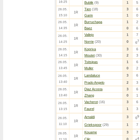
16:25
Bublik
(9)
1
5
Tien
(18)
3
6
26.05.
1R
15:10
Garin
1
0
Burruchaga
1
2
26.05.
1R
14:35
Baez
0
6
Vallejo
1
7
26.05.
1R
7
Norrie
(20)
0
14:25
6
Kopriva
3
6
26.05.
1R
14:15
Moutet
(30)
2
3
Tsitsipas
1
6
26.05.
1R
13:45
Muller
0
2
Landaluce
3
6
26.05.
1R
13:40
Prado Angelo
2
3
Diaz Acosta
3
6
26.05.
1R
13:40
Zhang
0
1
Vacherot
(16)
3
6
26.05.
1R
Faurel
1
3
13:15
9
Arnaldi
3
6
26.05.
1R
11:10
Griekspoor
(29)
1
7
Kouame
3
7
26.05.
1R
4
Cilic
0
11:10
6