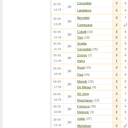
Cerundolo
3
6
30.05.
3R
14:15
Landaluce
2
4
Berrettini
3
7
30.05.
3R
13:45
3
Comesana
2
6
Cobolli
(10)
3
6
30.05.
3R
12:10
Tien
(18)
0
2
Svajda
3
6
30.05.
3R
11:10
Cerundolo
(25)
2
3
Zverev
(2)
3
6
29.05.
3R
21:40
Halys
1
4
Ruud
(15)
3
4
29.05.
3R
18:30
Paul
(24)
2
6
Mensik
(26)
3
0
29.05.
3R
17:55
De Minaur
(8)
1
6
De Jong
3
7
29.05.
3R
16:25
Khachanov
(13)
2
5
Fonseca
(28)
3
4
29.05.
3R
16:00
Djokovic
(3)
2
6
Jodar
(27)
3
7
29.05.
3R
13:10
2
Michelsen
2
6