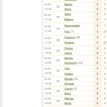
Blockx
3
6
24.05.
1R
17:45
Wong
0
3
Halys
3
6
24.05.
1R
Bellucci
0
3
17:30
Basavareddy
3
7
24.05.
1R
17:30
5
Fritz
(7)
1
6
Fonseca
(28)
3
7
24.05.
1R
6
Pavlovic
0
17:20
6
Prizmic
3
6
24.05.
1R
15:30
Zheng
0
1
Borges
3
6
24.05.
1R
15:00
Etcheverry
(23)
0
3
Cina
3
3
24.05.
1R
14:55
Opelka
2
6
Mensik
(26)
3
6
24.05.
1R
14:45
Droguet
0
3
Zverev
(2)
3
6
24.05.
1R
14:05
Bonzi
0
3
Machac
3
6
24.05.
1R
13:20
Bergs
0
4