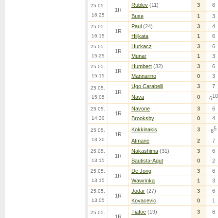
Rublev
(11)
3
6
25.05.
1R
16:25
Buse
1
3
Paul
(24)
3
4
25.05.
1R
16:15
Hijikata
1
6
Hurkacz
3
6
25.05.
1R
15:25
Munar
1
3
Humbert
(32)
3
6
25.05.
1R
15:15
Mannarino
0
3
Ugo Carabelli
3
7
25.05.
1R
10
Nava
0
15:05
6
Navone
3
6
25.05.
1R
14:30
Brooksby
0
4
5
Kokkinakis
3
25.05.
6
1R
13:30
Atmane
2
7
Nakashima
(31)
3
6
25.05.
1R
13:15
Bautista-Agut
0
2
De Jong
3
6
25.05.
1R
13:15
Wawrinka
1
3
Jodar
(27)
3
6
25.05.
1R
13:05
Kovacevic
0
1
Tiafoe
(19)
3
6
25.05.
1R