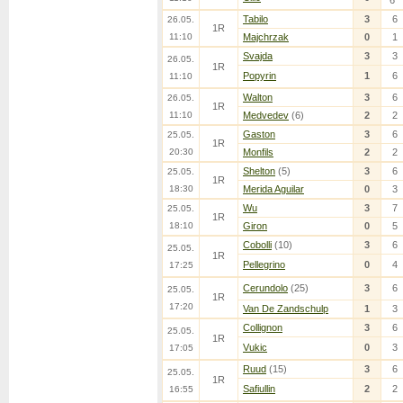
Tabilo
3
6
26.05.
1R
11:10
Majchrzak
0
1
Svajda
3
3
26.05.
1R
Popyrin
1
6
11:10
Walton
3
6
26.05.
1R
11:10
Medvedev
(6)
2
2
Gaston
3
6
25.05.
1R
20:30
Monfils
2
2
Shelton
(5)
3
6
25.05.
1R
18:30
Merida Aguilar
0
3
Wu
3
7
25.05.
1R
18:10
Giron
0
5
Cobolli
(10)
3
6
25.05.
1R
Pellegrino
0
4
17:25
Cerundolo
(25)
3
6
25.05.
1R
17:20
Van De Zandschulp
1
3
Collignon
3
6
25.05.
1R
Vukic
0
3
17:05
Ruud
(15)
3
6
25.05.
1R
Safiullin
2
2
16:55