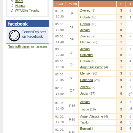
Basel
Round
S
1
Start
Vienna
WTA Elite Trophy
Zverev
(2)
3
6
07.06.
F
15:30
Cobolli
(10)
2
1
Cobolli
(10)
1
05.06.
SF
19:00
Arnaldi
0
Zverev
(2)
3
7
05.06.
SF
14:40
Mensik
(26)
1
5
TennisExplorer
on Facebook
Arnaldi
1
7
03.06.
QF
20:30
Berrettini
0
5
Cobolli
(10)
3
4
03.06.
QF
16:10
Auger Aliassime
(4)
1
6
Mensik
(26)
3
6
02.06.
QF
Fonseca
(28)
0
4
20:35
Zverev
(2)
3
7
02.06.
QF
3
Jodar
(27)
0
14:50
6
Arnaldi
3
7
01.06.
R16
19:45
5
Tiafoe
(19)
2
6
Auger Aliassime
(4)
3
6
01.06.
R16
17:10
Tabilo
0
3
Berrettini
3
6
01.06.
R16