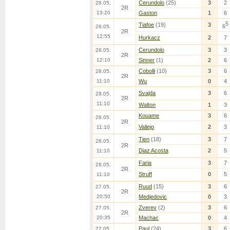
Cerundolo
(25)
3
2
28.05.
2R
13:20
Gaston
1
6
5
Tiafoe
(19)
3
6
28.05.
2R
12:55
Hurkacz
2
7
Cerundolo
3
3
28.05.
2R
12:10
Sinner
(1)
2
6
Cobolli
(10)
3
6
28.05.
2R
11:10
Wu
0
4
Svajda
3
6
28.05.
2R
11:10
Walton
1
3
Kouame
3
6
28.05.
2R
Vallejo
2
3
11:10
Tien
(18)
3
7
28.05.
2R
Diaz Acosta
2
5
11:10
Faria
3
7
28.05.
2R
Struff
0
5
11:10
Ruud
(15)
3
6
27.05.
2R
20:50
Medjedovic
0
3
Zverev
(2)
3
6
27.05.
2R
20:35
Machac
0
4
Paul
(24)
3
6
27.05.