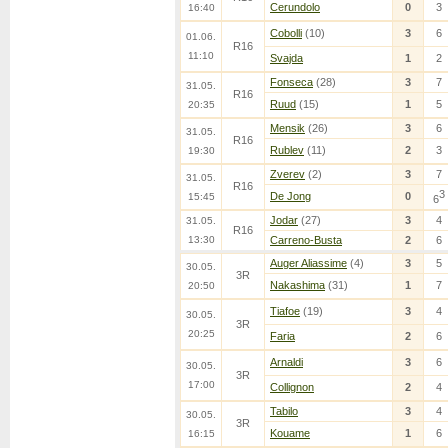
Cerundolo
0
3
16:40
Cobolli
(10)
3
6
01.06.
R16
11:10
Svajda
1
2
Fonseca
(28)
3
7
31.05.
R16
Ruud
(15)
1
5
20:35
Mensik
(26)
3
6
31.05.
R16
Rublev
(11)
2
3
19:30
Zverev
(2)
3
7
31.05.
R16
3
De Jong
0
15:45
6
Jodar
(27)
3
4
31.05.
R16
13:30
Carreno-Busta
2
6
Auger Aliassime
(4)
3
5
30.05.
3R
Nakashima
(31)
1
7
20:50
Tiafoe
(19)
3
4
30.05.
3R
20:25
Faria
2
6
Arnaldi
3
6
30.05.
3R
17:00
Collignon
2
4
Tabilo
3
4
30.05.
3R
Kouame
1
6
16:15