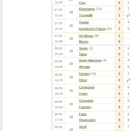
11:20
Cina
0
3
Khachanov
(13)
3
7
27.05.
2R
5
Trungelliti
1
11:10
6
Tirante
3
4
27.05.
2R
Davidovich Fokina
(21)
1
6
11:10
De Minaur
(8)
1
27.05.
2R
11:00
Blockx
0
Sinner
(1)
3
6
26.05.
1R
20:30
Tabur
0
1
Auger Aliassime
(4)
3
4
26.05.
1R
Altmaier
2
6
19:00
Darderi
(14)
3
7
26.05.
1R
5
Ofner
0
18:15
6
Comesana
3
6
26.05.
1R
Quinn
0
4
18:10
Cerundolo
3
6
26.05.
1R
Fearnley
0
2
18:00
Faria
3
6
26.05.
1R
17:25
Shapovalov
0
4
Struff
3
7
26.05.
1R