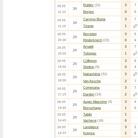
Rublev
(11)
3
7
29.05.
3R
Borges
0
5
11:10
Carreno-Busta
3
7
29.05.
3R
0
Tirante
1
11:10
6
Berrettini
3
6
28.05.
2R
20:30
Rinderknech
(22)
0
4
Arnaldi
3
7
28.05.
2R
2
Tsitsipas
1
20:00
6
Collignon
3
6
28.05.
2R
19:50
Shelton
(5)
0
4
5
Nakashima
(31)
3
28.05.
6
2R
18:30
Van Assche
2
7
Comesana
3
7
28.05.
2R
5
Darderi
(14)
2
17:25
6
Auger Aliassime
(4)
3
4
28.05.
2R
16:40
Burruchaga
1
6
Tabilo
1
28.05.
2R
14:45
Vacherot
(16)
0
Landaluce
3
1
28.05.
2R
14:15
Kopriva
2
6