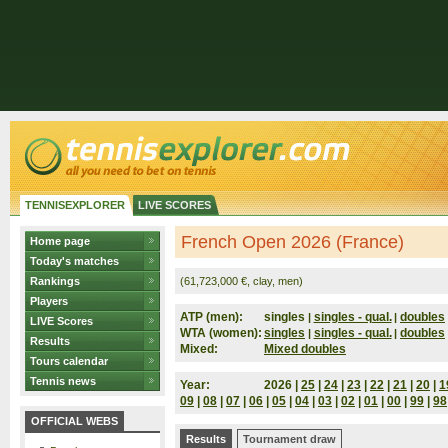
TENNISEXPLORER
LIVE SCORES
French Open 2026 (France)
Home page
Today's matches
Rankings
(61,723,000 €, clay, men)
Players
ATP (men):
singles
singles - qual.
doubles
|
|
LIVE Scores
WTA (women):
singles
singles - qual.
doubles
|
|
Results
Mixed:
Mixed doubles
Tours calendar
Tennis news
Year:
2026 |
25
|
24
|
23
|
22
|
21
|
20
|
1
09
|
08
|
07
|
06
|
05
|
04
|
03
|
02
|
01
|
00
|
99
|
98
OFFICIAL WEBS
Results
Tournament draw