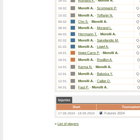
Romano F.
-
Morolli A.
18.02.
Morolli A.
-
Scomparin P.
Q
16.02.
Morolli A.
-
Toffanin N.
Q
15.02.
Cho S.
-
Morolli A.
Q
09.02.
Morolli A.
-
Morand L.
Q
08.02.
Herrmann T.
-
Morolli A.
04.02.
Morolli A.
-
Sakellaridis M.
Q
02.02.
Morolli A.
-
Ltaief A.
Q
01.02.
Ngijol Carre P.
-
Morolli A.
Q
19.01.
Morolli A.
-
Rouillon A.
Q
18.01.
Karma N.
-
Morolli A.
14.01.
Morolli A.
-
Baluska Y.
Q
12.01.
Morolli A.
-
Caillat O.
Q
12.01.
Faut P.
-
Morolli A.
Q
04.01.
Injuries
Start
Tournamen
Futures 2024
17.06.2024 - 18.06.2024
«
List of players