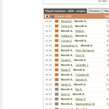
No titles
Played matches - 2026 - singles
Doubles
Mix
Futures 2026
R
Rispoli N.
-
Morolli A.
Q
02.08.
Tortora D.
-
Morolli A.
Q
27.07.
Morolli A.
-
Botta A.
Q
26.07.
Vulpitta G.
-
Morolli A.
Q
12.07.
Cocola S.
-
Morolli A.
Q
21.06.
Guzauskas G.
-
Morolli A.
Q
16.06.
Morolli A.
-
Peiro Serrano A.
Q
15.06.
Morolli A.
-
Gicic R.
Q
14.06.
Giraldi C.
-
Morolli A.
Q
08.06.
Morolli A.
-
Jaramillo J.
Q
07.06.
Basile P.
-
Morolli A.
27.05.
Morolli A.
-
Trombini M.
Q
26.05.
Morolli A.
-
Spinolo R.
Q
25.05.
Sardo G.
-
Morolli A.
Q
23.03.
Morolli A.
-
Bia R.
Q
22.03.
Senn N.
-
Morolli A.
04.03.
Morolli A.
-
Weber P.
Q
03.03.
Morolli A.
-
Stanisavljevic M.
Q
02.03.