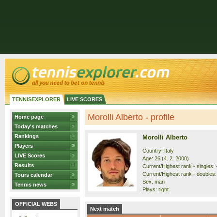
TENNISEXPLORER
LIVE SCORES
Morolli Alberto - profile
Home page
Today's matches
Rankings
Morolli Alberto
Players
Country: Italy
LIVE Scores
Age: 26 (4. 2. 2000)
Results
Current/Highest rank - singles: 
Current/Highest rank - doubles:
Tours calendar
Sex: man
Tennis news
Plays: right
OFFICIAL WEBS
Next match