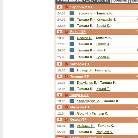
Played matches - 2026 - singles
Doubles
Mix
Sapporo 2 ITF
Tsujioka S.
-
Tamura K.
24.06.
Tamura K.
-
Kawagishi N.
24.06.
Tamura K.
-
Soeda K.
22.06.
Fukui ITF
Nishino N.
-
Tamura K.
28.05.
Tamura K.
-
Okude A.
27.05.
Tamura K.
-
Sato H.
26.05.
Tamura K.
-
Soeda K.
25.05.
Takasaki ITF
Hosogi S.
-
Tamura K.
18.05.
Toyama ITF
Desvignes E.
-
Tamura K.
14.05.
Tamura K.
-
Kinard T.
12.05.
Tokyo 6 ITF
Stojsavljevic M.
-
Tamura K.
20.04.
Miyazaki ITF
Goto N.
-
Tamura K.
12.04.
Osaka ITF
Arakawa N.
-
Tamura K.
06.04.
Tamura K.
-
Noguchi S.
05.04.