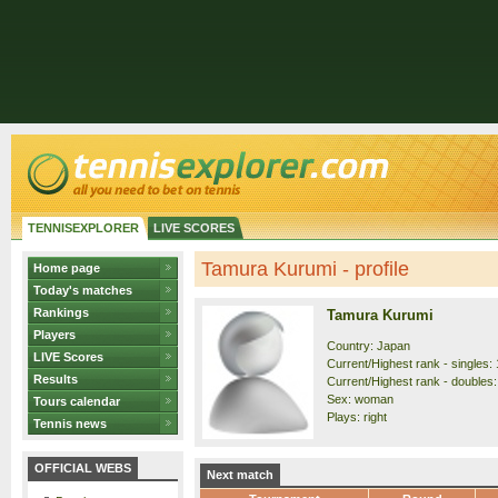
TENNISEXPLORER
LIVE SCORES
Tamura Kurumi - profile
Home page
Today's matches
Rankings
Tamura Kurumi
Players
Country: Japan
LIVE Scores
Current/Highest rank - singles: 
Results
Current/Highest rank - doubles:
Sex: woman
Tours calendar
Plays: right
Tennis news
OFFICIAL WEBS
Next match