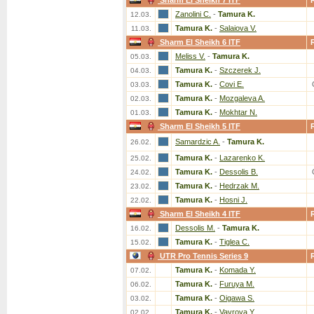
Sharm El Sheikh 7 ITF
Zanolini C.
-
Tamura K.
12.03.
Tamura K.
-
Salaiova V.
11.03.
Sharm El Sheikh 6 ITF
Meliss V.
-
Tamura K.
05.03.
Tamura K.
-
Szczerek J.
04.03.
Tamura K.
-
Covi E.
03.03.
Tamura K.
-
Mozgaleva A.
02.03.
Tamura K.
-
Mokhtar N.
01.03.
Sharm El Sheikh 5 ITF
Samardzic A.
-
Tamura K.
26.02.
Tamura K.
-
Lazarenko K.
25.02.
Tamura K.
-
Dessolis B.
24.02.
Tamura K.
-
Hedrzak M.
23.02.
Tamura K.
-
Hosni J.
22.02.
Sharm El Sheikh 4 ITF
Dessolis M.
-
Tamura K.
16.02.
Tamura K.
-
Tiglea C.
15.02.
UTR Pro Tennis Series 9
Tamura K.
-
Komada Y.
07.02.
Tamura K.
-
Furuya M.
06.02.
Tamura K.
-
Oigawa S.
03.02.
Tamura K.
-
Vavrova Y.
02.02.