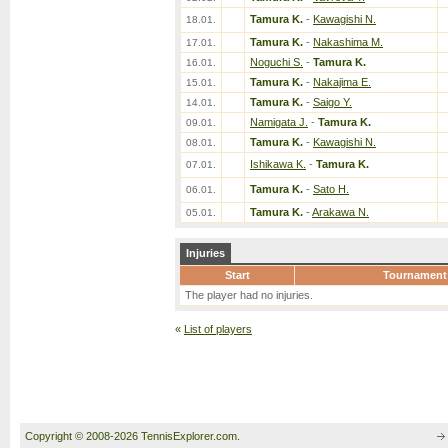
Tamura K.
-
Kawagishi N.
18.01.
Tamura K.
-
Nakashima M.
17.01.
Noguchi S.
-
Tamura K.
16.01.
Tamura K.
-
Nakajima E.
15.01.
Tamura K.
-
Saigo Y.
14.01.
Namigata J.
-
Tamura K.
09.01.
Tamura K.
-
Kawagishi N.
08.01.
Ishikawa K.
-
Tamura K.
07.01.
Tamura K.
-
Sato H.
06.01.
Tamura K.
-
Arakawa N.
05.01.
Injuries
Start
Tournament
The player had no injuries.
«
List of players
Copyright © 2008-2026 TennisExplorer.com.