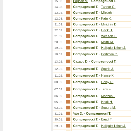
Poljicak M.
-
Compagnucci T.
15.03.
Compagnucci T.
-
Tanner G.
14.03.
Compagnucci T.
-
Miletich I.
13.03.
Compagnucci T.
-
Kajin K.
12.03.
Compagnucci T.
-
Minighini D.
11.03.
Compagnucci T.
-
Heck H.
22.02.
Compagnucci T.
-
Wessels L.
21.02.
Compagnucci T.
-
Mbithi M.
20.02.
Compagnucci T.
-
Hallquist Lithen J.
19.02.
Compagnucci T.
-
Bertimon C.
18.02.
Cazacu D.
-
Compagnucci T.
13.02.
Compagnucci T.
-
Sperle J.
12.02.
Compagnucci T.
-
Hance K.
11.02.
Compagnucci T.
-
Colby R.
08.02.
Compagnucci T.
-
Tenti F.
07.02.
Compagnucci T.
-
Monzon I.
06.02.
Compagnucci T.
-
Heck H.
05.02.
Compagnucci T.
-
Segura M.
03.02.
Vale D.
-
Compagnucci T.
31.01.
Compagnucci T.
-
Baadi T.
30.01.
Compagnucci T.
-
Hallquist Lithen J.
29.01.