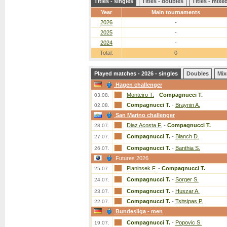
Titles - singles
Titles - doubles
Titles - mix
Year
Main tournaments
2026
-
2025
-
2024
-
Total:
0
Played matches - 2026 - singles
Doubles
Mix
Hagen challenger
Monteiro T.
-
Compagnucci T.
03.08.
Compagnucci T.
-
Braynin A.
02.08.
San Marino challenger
Diaz Acosta F.
-
Compagnucci T.
28.07.
Compagnucci T.
-
Blanch D.
27.07.
Compagnucci T.
-
Banthia S.
26.07.
Futures 2026
Planinsek F.
-
Compagnucci T.
25.07.
Compagnucci T.
-
Sorger S.
24.07.
Compagnucci T.
-
Huszar A.
23.07.
Compagnucci T.
-
Tsitsipas P.
22.07.
Bundesliga - men
Compagnucci T.
-
Popovic S.
19.07.