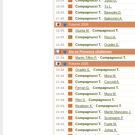
Compagnucci T.
-
Justo G.
20.05.
Compagnucci T.
-
Tu L.
19.05.
Compagnucci T.
-
Bagnolini D.
18.05.
Compagnucci T.
-
Balestrieri A.
17.05.
Futures 2026
Giunta M.
-
Compagnucci T.
15.05.
Compagnucci T.
-
Pecci A.
14.05.
Compagnucci T.
-
Oradini G.
12.05.
Aix en Provence challenger
Martin Tiffon P.
-
Compagnucci T.
27.04.
Futures 2026
Oradini G.
-
Compagnucci T.
23.04.
Compagnucci T.
-
Mura M.
22.04.
Compagnucci T.
-
Coccioli A.
21.04.
Ferrari G.
-
Compagnucci T.
15.04.
Compagnucci T.
-
Mura M.
14.04.
Pieri S.
-
Compagnucci T.
07.04.
Kivattsev K.
-
Compagnucci T.
22.03.
Compagnucci T.
-
Martin Manzano J.
21.03.
Compagnucci T.
-
Scomparin P.
20.03.
Compagnucci T.
-
Fuele M.
19.03.
Compagnucci T.
-
Juhas K.
18.03.