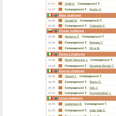
Smith K.
-
Compagnucci T.
17.07.
Compagnucci T.
-
Kozlov S.
12.07.
Milan challenger
Donald M.
-
Compagnucci T.
29.06.
Compagnucci T.
-
Colasanto F.
28.06.
Plovdiv challenger
Nesterov P.
-
Compagnucci T.
25.06.
Compagnucci T.
-
Berkieta T.
24.06.
Compagnucci T.
-
Mrva M.
22.06.
Parma 3 challenger
Martin Manzano J.
-
Compagnucci T.
15.06.
Compagnucci T.
-
Baragiola Mordini T.
14.06.
Vicenza challenger
Vasami J.
-
Compagnucci T.
28.05.
Compagnucci T.
-
Bueno G.
26.05.
Compagnucci T.
-
Sels J.
25.05.
Compagnucci T.
-
Gschwendtner J.
24.05.
Cervia challenger
Gadamauri B.
-
Compagnucci T.
22.05.
Compagnucci T.
-
Dalla Valle E.
21.05.