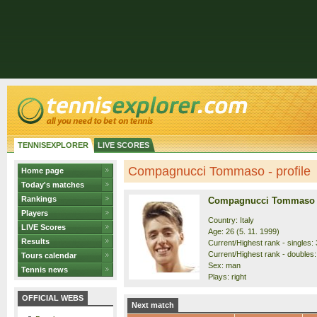
TENNISEXPLORER
LIVE SCORES
Compagnucci Tommaso - profile
Home page
Today's matches
Rankings
Compagnucci Tommaso
Players
Country: Italy
LIVE Scores
Age: 26 (5. 11. 1999)
Results
Current/Highest rank - singles: 
Current/Highest rank - doubles:
Tours calendar
Sex: man
Tennis news
Plays: right
OFFICIAL WEBS
Next match