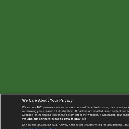
We Care About Your Privacy
We and our
1001
partners store and access personal data, like browsing data or unique i
withdrawing your consent will disable them. If trackers are disabled, some content and 
webpage [or the floating icon on the bottom-left of the webpage, if applicable]. Your choic
We and our partners process data to provide:
Use precise geolocation data. Actively scan device characteristics for identification. 