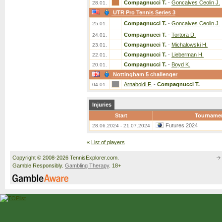
Compagnucci T.
-
Goncalves Ceolin J.
28.01.
UTR Pro Tennis Series 3
Compagnucci T.
-
Goncalves Ceolin J.
25.01.
Compagnucci T.
-
Tortora D.
24.01.
Compagnucci T.
-
Michalowski H.
23.01.
Compagnucci T.
-
Lieberman H.
22.01.
Compagnucci T.
-
Boyd K.
20.01.
Nottingham 5 challenger
Arnaboldi F.
-
Compagnucci T.
04.01.
Injuries
Start
Tourname
Futures 2024
28.06.2024 - 21.07.2024
«
List of players
Copyright © 2008-2026 TennisExplorer.com.
Gamble Responsibly.
Gambling Therapy
. 18+