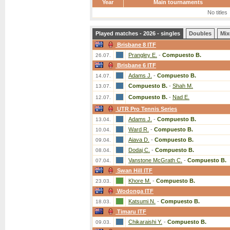
Year
Main tournaments
No titles
Played matches - 2026 - singles
Doubles
Mix
Brisbane 8 ITF
Prangley E.
-
Compuesto B.
26.07.
Brisbane 6 ITF
Adams J.
-
Compuesto B.
14.07.
Compuesto B.
-
Shah M.
13.07.
Compuesto B.
-
Nad E.
12.07.
UTR Pro Tennis Series
Adams J.
-
Compuesto B.
13.04.
Ward R.
-
Compuesto B.
10.04.
Aiava D.
-
Compuesto B.
09.04.
Dodaj C.
-
Compuesto B.
08.04.
Vanstone McGrath C.
-
Compuesto B.
07.04.
Swan Hill ITF
Khore M.
-
Compuesto B.
23.03.
Wodonga ITF
Katsumi N.
-
Compuesto B.
18.03.
Timaru ITF
Chikaraishi Y.
-
Compuesto B.
09.03.