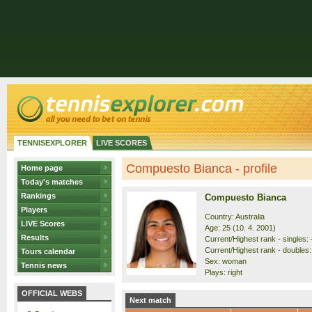
TENNISEXPLORER
LIVE SCORES
Compuesto Bianca - profile
Home page
Today's matches
Rankings
Compuesto Bianca
Players
Country: Australia
LIVE Scores
Age: 25 (10. 4. 2001)
Results
Current/Highest rank - singles: 
Current/Highest rank - doubles:
Tours calendar
Sex: woman
Tennis news
Plays: right
OFFICIAL WEBS
Next match