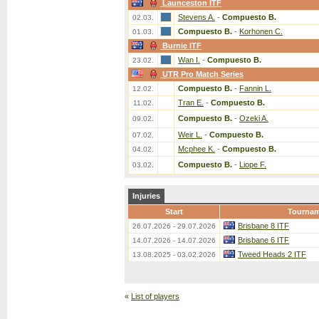
Launceston ITF
Stevens A.
-
Compuesto B.
02.03.
Compuesto B.
-
Korhonen C.
01.03.
Burnie ITF
Wan I.
-
Compuesto B.
23.02.
UTR Pro Match Series
Compuesto B.
-
Fannin L.
12.02.
Tran E.
-
Compuesto B.
11.02.
Compuesto B.
-
Ozeki A.
09.02.
Weir L.
-
Compuesto B.
07.02.
Mcphee K.
-
Compuesto B.
04.02.
Compuesto B.
-
Liope F.
03.02.
Injuries
Start
Tourna
Brisbane 8 ITF
26.07.2026 - 29.07.2026
Brisbane 6 ITF
14.07.2026 - 14.07.2026
Tweed Heads 2 ITF
13.08.2025 - 03.02.2026
«
List of players