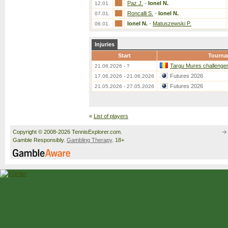
Paz J.
-
Ionel N.
12.01.
Roncalli S.
-
Ionel N.
07.01.
Ionel N.
-
Matuszewski P.
06.01.
Injuries
Start
Tourna
Targu Mures challenge
21.06.2026 - ?
Futures 2026
17.06.2026 - 21.06.2026
Futures 2026
21.05.2026 - 27.05.2026
«
List of players
Copyright © 2008-2026 TennisExplorer.com.
Gamble Responsibly.
Gambling Therapy
. 18+