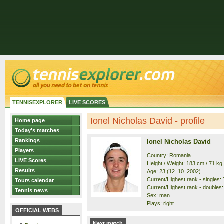
TENNISEXPLORER
LIVE SCORES
Ionel Nicholas David - profile
Home page
Today's matches
Rankings
Ionel Nicholas David
Players
Country: Romania
LIVE Scores
Height / Weight: 183 cm / 71 kg
Results
Age: 23 (12. 10. 2002)
Current/Highest rank - singles: 
Tours calendar
Current/Highest rank - doubles:
Tennis news
Sex: man
Plays: right
OFFICIAL WEBS
Next match