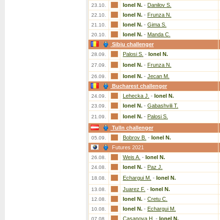
Ionel N.
-
Danilov S.
23.10.
Ionel N.
-
Frunza N.
22.10.
Ionel N.
-
Gima S.
21.10.
Ionel N.
-
Manda C.
20.10.
Sibiu challenger
Palosi S.
-
Ionel N.
28.09.
Ionel N.
-
Frunza N.
27.09.
Ionel N.
-
Jecan M.
26.09.
Bucharest challenger
Lehecka J.
-
Ionel N.
24.09.
Ionel N.
-
Gabashvili T.
23.09.
Ionel N.
-
Palosi S.
21.09.
Tulln challenger
Bobrov B.
-
Ionel N.
05.09.
Futures 2021
Weis A.
-
Ionel N.
26.08.
Ionel N.
-
Paz J.
24.08.
Echargui M.
-
Ionel N.
18.08.
Juarez F.
-
Ionel N.
13.08.
Ionel N.
-
Cretu C.
12.08.
Ionel N.
-
Echargui M.
10.08.
Casanova H.
-
Ionel N.
07.08.