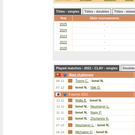
Titles - singles
Titles - doubles
Titles - mix
Year
Main tournaments
2025
-
2024
-
2023
-
2022
-
2020
-
Played matches - 2021 - CLAY - singles
Double
Maia challenger
Tseng C.
-
Ionel N.
09.12.
Ionel N.
-
Vale D.
07.12.
Futures 2021
Malla B.
-
Ionel N.
13.11.
Ionel N.
-
Neumayer L.
12.11.
Ionel N.
-
Nagy P.
11.11.
Ionel N.
-
Zhzhenov K.
10.11.
Neumayer L.
-
Ionel N.
27.10.
Michalski D.
-
Ionel N.
24.10.