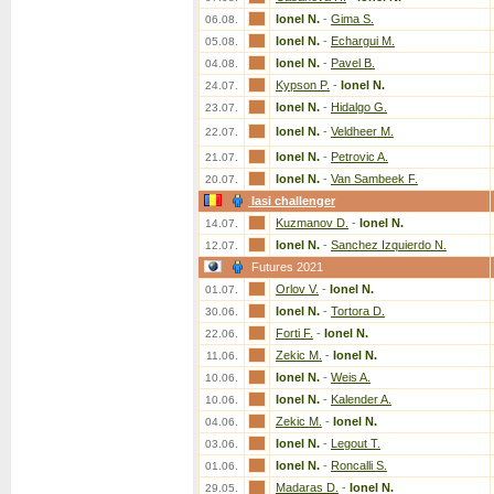
Ionel N.
-
Gima S.
06.08.
Ionel N.
-
Echargui M.
05.08.
Ionel N.
-
Pavel B.
04.08.
Kypson P.
-
Ionel N.
24.07.
Ionel N.
-
Hidalgo G.
23.07.
Ionel N.
-
Veldheer M.
22.07.
Ionel N.
-
Petrovic A.
21.07.
Ionel N.
-
Van Sambeek F.
20.07.
Iasi challenger
Kuzmanov D.
-
Ionel N.
14.07.
Ionel N.
-
Sanchez Izquierdo N.
12.07.
Futures 2021
Orlov V.
-
Ionel N.
01.07.
Ionel N.
-
Tortora D.
30.06.
Forti F.
-
Ionel N.
22.06.
Zekic M.
-
Ionel N.
11.06.
Ionel N.
-
Weis A.
10.06.
Ionel N.
-
Kalender A.
10.06.
Zekic M.
-
Ionel N.
04.06.
Ionel N.
-
Legout T.
03.06.
Ionel N.
-
Roncalli S.
01.06.
Madaras D.
-
Ionel N.
29.05.