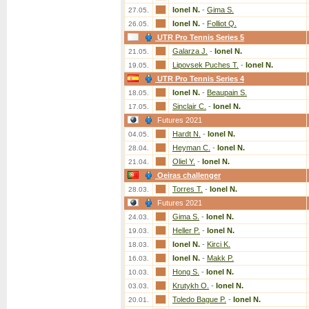
Ionel N.
-
Gima S.
27.05.
Ionel N.
-
Folliot Q.
26.05.
UTR Pro Tennis Series 5
Galarza J.
-
Ionel N.
21.05.
Lipovsek Puches T.
-
Ionel N.
19.05.
UTR Pro Tennis Series 4
Ionel N.
-
Beaupain S.
18.05.
Sinclair C.
-
Ionel N.
17.05.
Futures 2021
Hardt N.
-
Ionel N.
04.05.
Heyman C.
-
Ionel N.
28.04.
Oliel Y.
-
Ionel N.
21.04.
Oeiras challenger
Torres T.
-
Ionel N.
28.03.
Futures 2021
Gima S.
-
Ionel N.
24.03.
Heller P.
-
Ionel N.
19.03.
Ionel N.
-
Kirci K.
18.03.
Ionel N.
-
Makk P.
16.03.
Hong S.
-
Ionel N.
10.03.
Krutykh O.
-
Ionel N.
03.03.
Toledo Bague P.
-
Ionel N.
20.01.