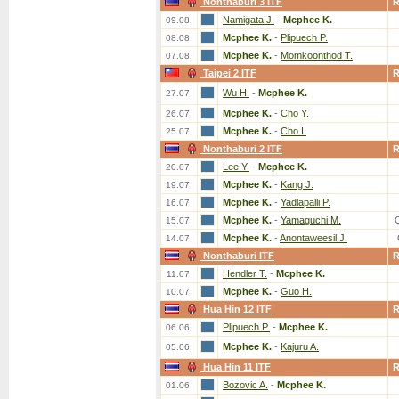
Nonthaburi 3 ITF
Namigata J.
-
Mcphee K.
09.08.
Mcphee K.
-
Plipuech P.
08.08.
Mcphee K.
-
Momkoonthod T.
07.08.
Taipei 2 ITF
Wu H.
-
Mcphee K.
27.07.
Mcphee K.
-
Cho Y.
26.07.
Mcphee K.
-
Cho I.
25.07.
Nonthaburi 2 ITF
Lee Y.
-
Mcphee K.
20.07.
Mcphee K.
-
Kang J.
19.07.
Mcphee K.
-
Yadlapalli P.
16.07.
Mcphee K.
-
Yamaguchi M.
15.07.
Mcphee K.
-
Anontaweesil J.
14.07.
Nonthaburi ITF
Hendler T.
-
Mcphee K.
11.07.
Mcphee K.
-
Guo H.
10.07.
Hua Hin 12 ITF
Plipuech P.
-
Mcphee K.
06.06.
Mcphee K.
-
Kajuru A.
05.06.
Hua Hin 11 ITF
Bozovic A.
-
Mcphee K.
01.06.