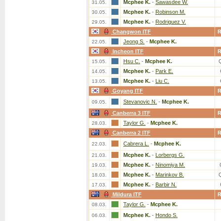
Mcphee K.
-
Sawasdee W.
31.05.
Mcphee K.
-
Robinson M.
30.05.
Mcphee K.
-
Rodriguez V.
29.05.
Changwon ITF
Jeong S.
-
Mcphee K.
22.05.
Incheon ITF
Hsu C.
-
Mcphee K.
15.05.
Mcphee K.
-
Park E.
14.05.
Mcphee K.
-
Liu C.
13.05.
Goyang ITF
Stevanovic N.
-
Mcphee K.
09.05.
Canberra 3 ITF
Taylor G.
-
Mcphee K.
28.03.
Canberra 2 ITF
Cabrera L.
-
Mcphee K.
22.03.
Mcphee K.
-
Lorbergs G.
21.03.
Mcphee K.
-
Ninomiya M.
19.03.
Mcphee K.
-
Marinkov B.
18.03.
Mcphee K.
-
Barbir N.
17.03.
Mildura ITF
Taylor G.
-
Mcphee K.
08.03.
Mcphee K.
-
Hondo S.
06.03.