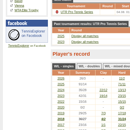
Basel
Vienna
Tournament
Round
Start
WTA Elite Trophy
UTR Pro Tennis Series
04.08. 01
Past tournament results: UTR Pro Tennis Series
Year
Round
2025
Display all matches
2023
Display all matches
TennisExplorer
on Facebook
Player's record
W/L - singles
W/L - doubles
W/L - mixed dou
Year
Summary
Clay
Hard
2026
26/3
-
11/2
2025
91/14
-
71/11
2024
35/28
22/12
13/13
2023
42/31
19/14
23/15
2022
15/16
-
15/15
2020
0/2
-
0/2
2019
29/25
7/3
17/18
2018
36/27
4/2
31/24
2017
23/16
1/1
22/15