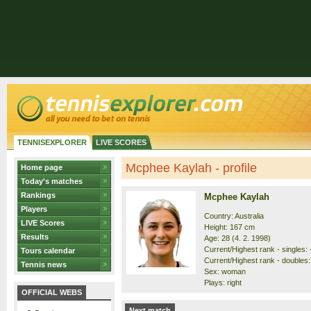
TENNISEXPLORER
LIVE SCORES
Mcphee Kaylah - profile
Home page
Today's matches
Rankings
Mcphee Kaylah
Players
Country: Australia
LIVE Scores
Height: 167 cm
Results
Age: 28 (4. 2. 1998)
Current/Highest rank - singles: -
Tours calendar
Current/Highest rank - doubles:
Tennis news
Sex: woman
Plays: right
OFFICIAL WEBS
Next match