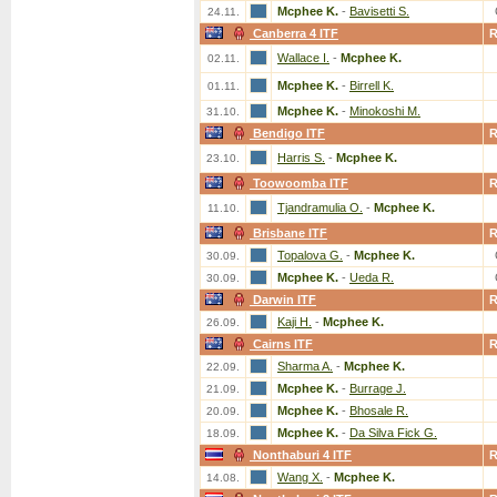
Mcphee K.
-
Bavisetti S.
24.11.
Canberra 4 ITF
Wallace I.
-
Mcphee K.
02.11.
Mcphee K.
-
Birrell K.
01.11.
Mcphee K.
-
Minokoshi M.
31.10.
Bendigo ITF
Harris S.
-
Mcphee K.
23.10.
Toowoomba ITF
Tjandramulia O.
-
Mcphee K.
11.10.
Brisbane ITF
Topalova G.
-
Mcphee K.
30.09.
Mcphee K.
-
Ueda R.
30.09.
Darwin ITF
Kaji H.
-
Mcphee K.
26.09.
Cairns ITF
Sharma A.
-
Mcphee K.
22.09.
Mcphee K.
-
Burrage J.
21.09.
Mcphee K.
-
Bhosale R.
20.09.
Mcphee K.
-
Da Silva Fick G.
18.09.
Nonthaburi 4 ITF
Wang X.
-
Mcphee K.
14.08.