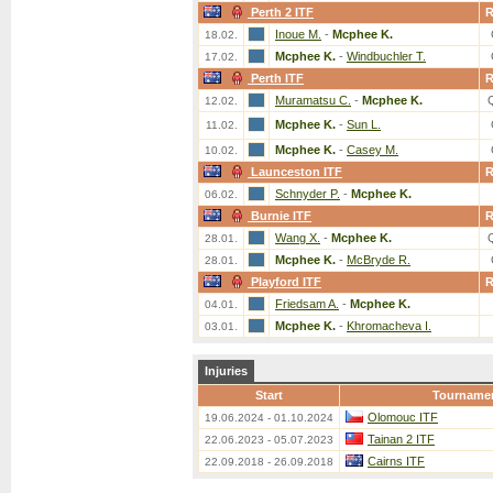
Perth 2 ITF
Inoue M.
-
Mcphee K.
18.02.
Mcphee K.
-
Windbuchler T.
17.02.
Perth ITF
Muramatsu C.
-
Mcphee K.
12.02.
Mcphee K.
-
Sun L.
11.02.
Mcphee K.
-
Casey M.
10.02.
Launceston ITF
Schnyder P.
-
Mcphee K.
06.02.
Burnie ITF
Wang X.
-
Mcphee K.
28.01.
Mcphee K.
-
McBryde R.
28.01.
Playford ITF
Friedsam A.
-
Mcphee K.
04.01.
Mcphee K.
-
Khromacheva I.
03.01.
Injuries
Start
Tourname
Olomouc ITF
19.06.2024 - 01.10.2024
Tainan 2 ITF
22.06.2023 - 05.07.2023
Cairns ITF
22.09.2018 - 26.09.2018