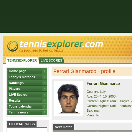
TENNISEXPLORER
LIVE SCORES
Ferrari Gianmarco - profile
Home page
Today's matches
Rankings
Ferrari Gianmarco
Players
Country: Italy
LIVE Scores
Age: 25 (4. 10. 2000)
Results
Current/Highest rank - singles: 
Current/Highest rank - doubles:
Tours calendar
Sex: man
Tennis news
Plays: left
OFFICIAL WEBS
Next match