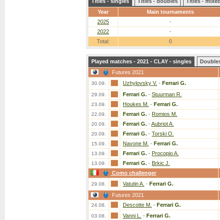
Titles - singles
Titles - doubles
Titles - mix
Year
Main tournaments
2025
-
2022
-
Total:
0
Played matches - 2021 - CLAY - singles
Double
Futures 2021
Uzhylovsky V.
-
Ferrari G.
30.09.
Ferrari G.
-
Stuurman R.
29.09.
Houkes M.
-
Ferrari G.
23.09.
Ferrari G.
-
Romios M.
22.09.
Ferrari G.
-
Aubriot A.
20.09.
Ferrari G.
-
Torski O.
20.09.
Navone M.
-
Ferrari G.
15.09.
Ferrari G.
-
Procopio A.
13.09.
Ferrari G.
-
Brkic J.
13.09.
Como challenger
Vatutin A.
-
Ferrari G.
29.08.
Futures 2021
Descotte M.
-
Ferrari G.
24.08.
Vanni L.
-
Ferrari G.
03.08.