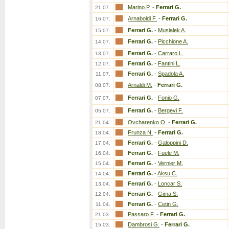
Marino P.
-
Ferrari G.
21.07.
Arnaboldi F.
-
Ferrari G.
16.07.
Ferrari G.
-
Musialek A.
15.07.
Ferrari G.
-
Picchione A.
14.07.
Ferrari G.
-
Carraro L.
13.07.
Ferrari G.
-
Fantini L.
12.07.
Ferrari G.
-
Spadola A.
11.07.
Arnaldi M.
-
Ferrari G.
08.07.
Ferrari G.
-
Fonio G.
07.07.
Ferrari G.
-
Bergevi F.
05.07.
Ovcharenko O.
-
Ferrari G.
21.04.
Frunza N.
-
Ferrari G.
18.04.
Ferrari G.
-
Galoppini D.
17.04.
Ferrari G.
-
Fuele M.
16.04.
Ferrari G.
-
Vernier M.
15.04.
Ferrari G.
-
Aksu C.
14.04.
Ferrari G.
-
Loncar S.
13.04.
Ferrari G.
-
Gima S.
12.04.
Ferrari G.
-
Cetin G.
11.04.
Passaro F.
-
Ferrari G.
21.03.
Dambrosi G.
-
Ferrari G.
15.03.