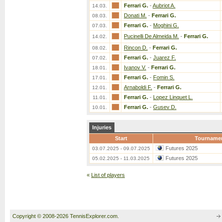
Ferrari G.
-
Aubriot A.
14.03.
Donati M.
-
Ferrari G.
08.03.
Ferrari G.
-
Moghini G.
07.03.
Pucinelli De Almeida M.
-
Ferrari G.
14.02.
Rincon D.
-
Ferrari G.
08.02.
Ferrari G.
-
Juarez F.
07.02.
Ivanov V.
-
Ferrari G.
18.01.
Ferrari G.
-
Fomin S.
17.01.
Arnaboldi F.
-
Ferrari G.
12.01.
Ferrari G.
-
Lopez Linquet L.
11.01.
Ferrari G.
-
Gusev D.
10.01.
Injuries
Start
Tourname
Futures 2025
03.07.2025 - 09.07.2025
Futures 2025
05.02.2025 - 11.03.2025
«
List of players
Copyright © 2008-2026 TennisExplorer.com.