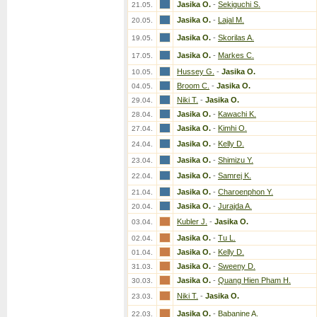
Jasika O.
-
Sekiguchi S.
21.05.
Jasika O.
-
Lajal M.
20.05.
Jasika O.
-
Skorilas A.
19.05.
Jasika O.
-
Markes C.
17.05.
Hussey G.
-
Jasika O.
10.05.
Broom C.
-
Jasika O.
04.05.
Niki T.
-
Jasika O.
29.04.
Jasika O.
-
Kawachi K.
28.04.
Jasika O.
-
Kimhi O.
27.04.
Jasika O.
-
Kelly D.
24.04.
Jasika O.
-
Shimizu Y.
23.04.
Jasika O.
-
Samrej K.
22.04.
Jasika O.
-
Charoenphon Y.
21.04.
Jasika O.
-
Jurajda A.
20.04.
Kubler J.
-
Jasika O.
03.04.
Jasika O.
-
Tu L.
02.04.
Jasika O.
-
Kelly D.
01.04.
Jasika O.
-
Sweeny D.
31.03.
Jasika O.
-
Quang Hien Pham H.
30.03.
Niki T.
-
Jasika O.
23.03.
Jasika O.
-
Babanine A.
22.03.