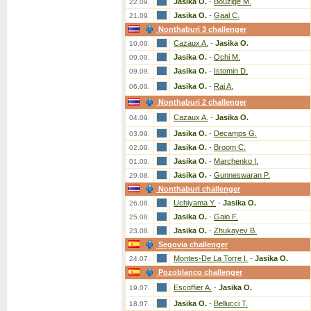
Jasika O.
-
Bouzige M.
22.09.
Jasika O.
-
Gaal C.
21.09.
Nonthaburi 3 challenger
Cazaux A.
-
Jasika O.
10.09.
Jasika O.
-
Ochi M.
09.09.
Jasika O.
-
Istomin D.
09.09.
Jasika O.
-
Rai A.
06.09.
Nonthaburi 2 challenger
Cazaux A.
-
Jasika O.
04.09.
Jasika O.
-
Decamps G.
03.09.
Jasika O.
-
Broom C.
02.09.
Jasika O.
-
Marchenko I.
01.09.
Jasika O.
-
Gunneswaran P.
29.08.
Nonthaburi challenger
Uchiyama Y.
-
Jasika O.
26.08.
Jasika O.
-
Gaio F.
25.08.
Jasika O.
-
Zhukayev B.
23.08.
Segovia challenger
Montes-De La Torre I.
-
Jasika O.
24.07.
Pozoblanco challenger
Escoffier A.
-
Jasika O.
19.07.
Jasika O.
-
Bellucci T.
18.07.