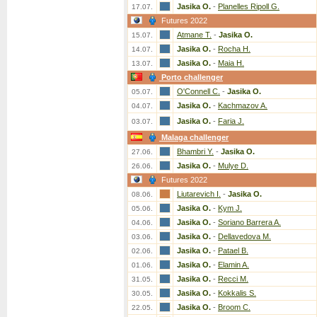
Jasika O.
-
Planelles Ripoll G.
17.07.
Futures 2022
Atmane T.
-
Jasika O.
15.07.
Jasika O.
-
Rocha H.
14.07.
Jasika O.
-
Maia H.
13.07.
Porto challenger
O'Connell C.
-
Jasika O.
05.07.
Jasika O.
-
Kachmazov A.
04.07.
Jasika O.
-
Faria J.
03.07.
Malaga challenger
Bhambri Y.
-
Jasika O.
27.06.
Jasika O.
-
Mulye D.
26.06.
Futures 2022
Liutarevich I.
-
Jasika O.
08.06.
Jasika O.
-
Kym J.
05.06.
Jasika O.
-
Soriano Barrera A.
04.06.
Jasika O.
-
Dellavedova M.
03.06.
Jasika O.
-
Patael B.
02.06.
Jasika O.
-
Elamin A.
01.06.
Jasika O.
-
Recci M.
31.05.
Jasika O.
-
Kokkalis S.
30.05.
Jasika O.
-
Broom C.
22.05.