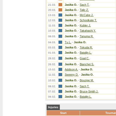
Jasika O.
-
Sach T.
21.03.
Jasika O.
-
Talic Z.
20.03.
Jasika O.
-
McCabe J.
13.03.
Jasika O.
-
Schoolkate T.
12.03.
Jasika O.
-
Kubler J.
11.03.
Jasika O.
-
Takahashi Y.
10.03.
Jasika O.
-
Tanuma R.
08.03.
Tu L.
-
Jasika O.
04.03.
Jasika O.
-
Tokuda R.
03.03.
Jasika O.
-
Bataljin L.
01.03.
Jasika O.
-
Gaal C.
28.02.
Jasika O.
-
Bianchet S.
26.02.
Addison A.
-
Jasika O.
15.02.
Sweeny D.
-
Jasika O.
11.02.
Jasika O.
-
Bouzige M.
10.02.
Jasika O.
-
Sach T.
08.02.
Jasika O.
-
Bruce-Smith J.
07.02.
Jasika O.
-
Bataljin L.
06.02.
Injuries
Start
Tourna