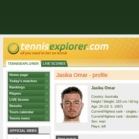
TENNISEXPLORER
LIVE SCORES
Jasika Omar - profile
Home page
Today's matches
Rankings
Jasika Omar
Players
Country: Australia
LIVE Scores
Height / Weight: 183 cm / 60 kg
Results
Age: 29 (18. 5. 1997)
Current/Highest rank - singles: 
Tours calendar
Current/Highest rank - doubles:
Tennis news
Sex: man
Plays: left
OFFICIAL WEBS
Next match