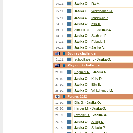
Jasika O.
-
Rai A.
26.11.
Jasika O.
-
Whitehouse M.
25.11.
Jasika O.
-
Marinkov P.
25.11.
Jasika O.
-
Ellis B.
23.11.
Schoolkate T.
-
Jasika O.
19.11.
Jasika O.
-
Statham R.
18.11.
Jasika O.
-
Fukuda S.
17.11.
Jasika O.
-
Jasika A.
16.11.
Sydney challenger
Schoolkate T.
-
Jasika O.
01.11.
Playford 2 challenger
Noguchi R.
-
Jasika O.
29.10.
Jasika O.
-
Kelly D.
28.10.
Jasika O.
-
Ellis B.
27.10.
Jasika O.
-
Whitehouse M.
25.10.
Futures 2022
Ellis B.
-
Jasika O.
12.10.
Harper M.
-
Jasika O.
05.10.
Sweeny D.
-
Jasika O.
25.09.
Jasika O.
-
Seelig K.
24.09.
Jasika O.
-
Sekulic P.
23.09.