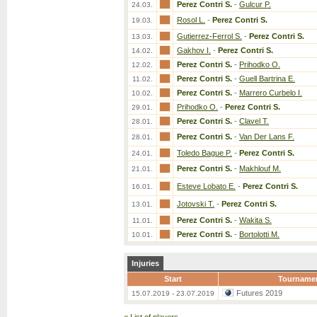
Perez Contri S.
-
Gulcur P.
24.03.
Rosol L.
-
Perez Contri S.
19.03.
Gutierrez-Ferrol S.
-
Perez Contri S.
13.03.
Gakhov I.
-
Perez Contri S.
14.02.
Perez Contri S.
-
Prihodko O.
12.02.
Perez Contri S.
-
Guell Bartrina E.
11.02.
Perez Contri S.
-
Marrero Curbelo I.
10.02.
Prihodko O.
-
Perez Contri S.
29.01.
Perez Contri S.
-
Clavel T.
28.01.
Perez Contri S.
-
Van Der Lans F.
28.01.
Toledo Bague P.
-
Perez Contri S.
24.01.
Perez Contri S.
-
Makhlouf M.
21.01.
Esteve Lobato E.
-
Perez Contri S.
16.01.
Jotovski T.
-
Perez Contri S.
13.01.
Perez Contri S.
-
Wakita S.
11.01.
Perez Contri S.
-
Bortolotti M.
10.01.
Injuries
Start
Tourname
Futures 2019
15.07.2019 - 23.07.2019