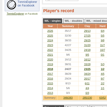
Player's record
TennisExplorer
on Facebook
W/L - singles
W/L - doubles
W/L - mixed dou
Year
Summary
Clay
Hard
2026
35/17
29/13
6/4
2025
32/30
27/25
5/5
2024
38/33
29/25
9/8
2023
42/27
31/20
11/7
2022
34/25
24/18
10/7
2021
9/6
9/5
0/1
2020
16/12
16/12
-
2019
38/31
33/28
5/3
2018
24/27
23/25
1/2
2017
38/29
34/24
4/5
2016
29/24
20/17
9/7
2015
8/13
6/11
2/2
2014
5/6
4/4
1/1
2013
0/3
0/3
-
Summary:
348/283
285/230
63/52