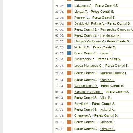
Kalyanpur A.
-
Perez Contri S.
26.06.
Meraut T.
-
Perez Contri S.
20.06.
Pourroy L.
-
Perez Contri S.
12.06.
Davidovich Fokina A.
-
Perez Contri S.
04.06.
Perez Contri S.
-
Fernandez Canovas A
03.06.
Perez Contri S.
-
Henderson R.
02.06.
Meligeni Rodrigues A
-
Perez Contri S.
23.05.
Verbeek S.
-
Perez Contri S.
03.05.
Perez Contri S.
-
Pierre H.
01.05.
Brancaccio R.
-
Perez Contri S.
24.04.
Lopez Montagud C.
-
Perez Contri S.
23.04.
Perez Contri S.
-
Marrero Curbelo I.
22.04.
Perez Contri S.
-
Oervad F.
21.04.
Vandenbulcke Y.
-
Perez Contri S.
17.04.
Barranco Cosano J.
-
Perez Contri S.
09.04.
Perez Contri S.
-
Vilas S.
08.04.
Broville M.
-
Perez Contri S.
01.04.
Perez Contri S.
-
Kulturel A.
31.03.
Chepelev A.
-
Perez Contri S.
27.03.
Perez Contri S.
-
Monzon I.
26.03.
Perez Contri S.
-
Oliveira C.
25.03.