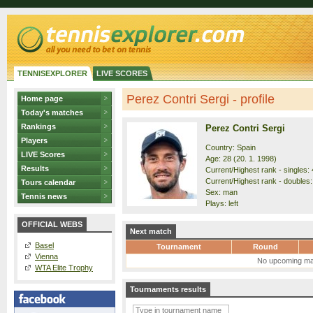
TENNISEXPLORER
LIVE SCORES
Perez Contri Sergi - profile
Home page
Today's matches
Rankings
Perez Contri Sergi
Players
Country: Spain
LIVE Scores
Age: 28 (20. 1. 1998)
Results
Current/Highest rank - singles: 
Current/Highest rank - doubles:
Tours calendar
Sex: man
Tennis news
Plays: left
OFFICIAL WEBS
Next match
Basel
Tournament
Round
Vienna
No upcoming ma
WTA Elite Trophy
Tournaments results