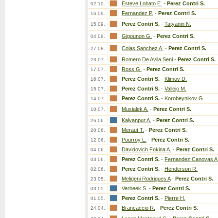
Esteve Lobato E.
-
Perez Contri S.
02.10.
Fernandez P.
-
Perez Contri S.
16.09.
Perez Contri S.
-
Tatyanin N.
15.09.
Gigounon G.
-
Perez Contri S.
04.09.
Colas Sanchez A.
-
Perez Contri S.
27.08.
Romero De Avila Seni
-
Perez Contri S.
23.07.
Ross G.
-
Perez Contri S.
17.07.
Perez Contri S.
-
Klimov D.
16.07.
Perez Contri S.
-
Vallejo M.
15.07.
Perez Contri S.
-
Korobeynikov G.
14.07.
Musialek A.
-
Perez Contri S.
10.07.
Kalyanpur A.
-
Perez Contri S.
26.06.
Meraut T.
-
Perez Contri S.
20.06.
Pourroy L.
-
Perez Contri S.
12.06.
Davidovich Fokina A.
-
Perez Contri S.
04.06.
Perez Contri S.
-
Fernandez Canovas A
03.06.
Perez Contri S.
-
Henderson R.
02.06.
Meligeni Rodrigues A
-
Perez Contri S.
23.05.
Verbeek S.
-
Perez Contri S.
03.05.
Perez Contri S.
-
Pierre H.
01.05.
Brancaccio R.
-
Perez Contri S.
24.04.