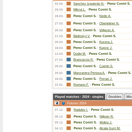
Sanchez Izquierdo N.
-
Perez Contri S.
02.04.
Mikrut L.
-
Perez Contri S.
29.03.
Perez Contri S.
-
Nedic A.
28.03.
Perez Contri S.
-
Oberleitner N.
27.03.
Perez Contri S.
-
Voljavec A.
26.03.
Bielinskyi V.
-
Perez Contri S.
21.03.
Perez Contri S.
-
Kucera J.
20.03.
Perez Contri S.
-
Kupcic J.
18.03.
Dodig M.
-
Perez Contri S.
12.03.
Brancaccio R.
-
Perez Contri S.
27.02.
Perez Contri S.
-
Cuenin S.
26.02.
Manzanera Pertusa A.
-
Perez Contri S.
20.02.
Perez Contri S.
-
Porras J.
18.02.
Romano F.
-
Perez Contri S.
22.01.
Played matches - 2024 - singles
Doubles
Mix
Futures 2024
Radulov I.
-
Perez Contri S.
07.12.
Perez Contri S.
-
Nijboer R.
06.12.
Perez Contri S.
-
Molino J.
05.12.
Perez Contri S.
-
Alcala Gurri M.
04.12.