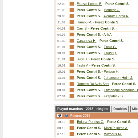
Esteve Lobato E.
-
Perez Contri S.
22.03.
Perez Contri S.
-
Hemery C.
21.03.
Perez Contri S.
-
Alcaraz Garfia A.
20.03.
Hamou M.
-
Perez Contri S.
11.03.
Carr S.
-
Perez Contri S.
04.03.
Perez Contri S.
-
Arh A.
04.03.
Casanova H.
-
Perez Contri S.
01.02.
Perez Contri S.
-
Fonio G.
31.01.
Perez Contri S.
-
Folliot Q.
30.01.
Sude J.
-
Perez Contri S.
21.01.
Tashi V.
-
Perez Contri S.
16.01.
Perez Contri S.
-
Pontico H.
15.01.
Perez Contri S.
-
Johansson-Holm J.
14.01.
Romero De Avila Seni
-
Perez Contri S.
09.01.
Perez Contri S.
-
Enfedaque Manogue D
08.01.
Perez Contri S.
-
Fitzpatrick B.
07.01.
Played matches - 2018 - singles
Doubles
Mix
Futures 2018
Boluda-Purkiss C.
-
Perez Contri S.
10.10.
Perez Contri S.
-
Marti Pujolras A.
08.10.
Perez Contri S.
-
Witthaus M.
07.10.