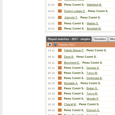
Perez Contri S.
-
Makhlouf M.
21.01.
Esteve Lobato E.
-
Perez Contri S.
16.01.
Jotovski T.
-
Perez Contri S.
13.01.
Perez Contri S.
-
Wakita S.
11.01.
Perez Contri S.
-
Bortolotti M.
10.01.
Played matches - 2017 - singles
Doubles
Mix
Futures 2017
Toledo Bague P.
-
Perez Contri S.
13.11.
Dhoe B.
-
Perez Contri S.
06.11.
Benchetrit E.
-
Perez Contri S.
02.11.
Perez Contri S.
-
Dougaz A.
01.11.
Perez Contri S.
-
Turcu M.
30.10.
Perez Contri S.
-
Doghmani B.
29.10.
Musialek A.
-
Perez Contri S.
26.10.
Perez Contri S.
-
Boitan G.
24.10.
Perez Contri S.
-
Turcu M.
23.10.
Perez Contri S.
-
Munafo P.
22.10.
Chazal M.
-
Perez Contri S.
10.10.
Perez Contri S.
-
Estruch D.
09.10.