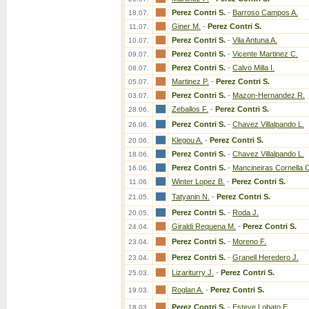
Perez Contri S.
-
Barroso Campos A.
18.07.
Giner M.
-
Perez Contri S.
11.07.
Perez Contri S.
-
Vila Antuna A.
10.07.
Perez Contri S.
-
Vicente Martinez C.
09.07.
Perez Contri S.
-
Calvo Milla I.
08.07.
Martinez P.
-
Perez Contri S.
05.07.
Perez Contri S.
-
Mazon-Hernandez R.
03.07.
Zeballos F.
-
Perez Contri S.
28.06.
Perez Contri S.
-
Chavez Villalpando L.
26.06.
Klegou A.
-
Perez Contri S.
20.06.
Perez Contri S.
-
Chavez Villalpando L.
18.06.
Perez Contri S.
-
Mancineiras Cornella 
16.06.
Winter Lopez B.
-
Perez Contri S.
11.06.
Tatyanin N.
-
Perez Contri S.
21.05.
Perez Contri S.
-
Roda J.
20.05.
Giraldi Requena M.
-
Perez Contri S.
24.04.
Perez Contri S.
-
Moreno F.
23.04.
Perez Contri S.
-
Granell Heredero J.
23.04.
Lizariturry J.
-
Perez Contri S.
25.03.
Roglan A.
-
Perez Contri S.
19.03.
Perez Contri S.
-
Esteve Lobato E.
18.03.