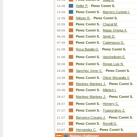
Heller P.
-
Perez Contri S.
14.09.
Perez Contri S.
-
Marrero Curbelo I.
13.09.
Nijboer R.
-
Perez Contri S.
11.09.
Perez Contri S.
-
Chazal M.
10.09.
Perez Contri S.
-
Matas Ortega X.
09.09.
Perez Contri S.
-
Singh D.
08.09.
Perez Contri S.
-
Cadenasso G.
07.09.
Roca Batalla O.
-
Perez Contri S.
01.09.
Perez Contri S.
-
Vanshelboim E.
31.08.
Perez Contri S.
-
Regas Luis N.
30.08.
Sanchez Jover C.
-
Perez Contri S.
24.08.
Perez Contri S.
-
Oliver Moratalla V.
23.08.
Martinez Martinez J.
-
Perez Contri S.
04.08.
Perez Contri S.
-
Miletich I.
03.08.
Martinez Martinez J.
-
Perez Contri S.
29.07.
Perez Contri S.
-
Hemery C.
28.07.
Perez Contri S.
-
Trapeznikov Z.
27.07.
Barranco Cosano J.
-
Perez Contri S.
21.07.
Perez Contri S.
-
Revelli G.
20.07.
Hernandez C.
-
Perez Contri S.
03.07.
Malaga challenger