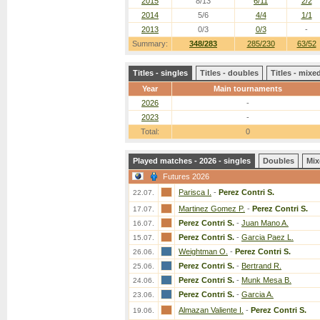
2015
8/13
6/11
2/2
2014
5/6
4/4
1/1
2013
0/3
0/3
-
Summary:
348/283
285/230
63/52
Titles - singles
Titles - doubles
Titles - mix
Year
Main tournaments
2026
-
2023
-
Total:
0
Played matches - 2026 - singles
Doubles
Mix
Futures 2026
Parisca I.
-
Perez Contri S.
22.07.
Martinez Gomez P.
-
Perez Contri S.
17.07.
Perez Contri S.
-
Juan Mano A.
16.07.
Perez Contri S.
-
Garcia Paez L.
15.07.
Weightman O.
-
Perez Contri S.
26.06.
Perez Contri S.
-
Bertrand R.
25.06.
Perez Contri S.
-
Munk Mesa B.
24.06.
Perez Contri S.
-
Garcia A.
23.06.
Almazan Valiente I.
-
Perez Contri S.
19.06.