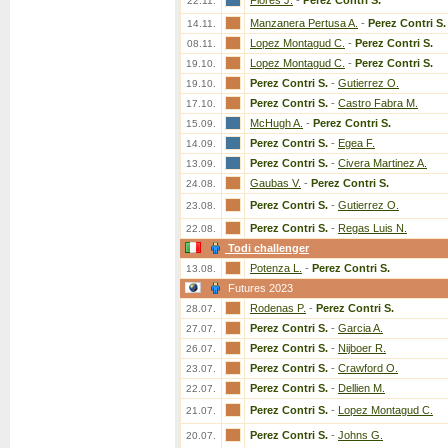
Flores J.
-
Perez Contri S.
22.11.
Manzanera Pertusa A.
-
Perez Contri S.
14.11.
Lopez Montagud C.
-
Perez Contri S.
08.11.
Lopez Montagud C.
-
Perez Contri S.
19.10.
Perez Contri S.
-
Gutierrez O.
19.10.
Perez Contri S.
-
Castro Fabra M.
17.10.
McHugh A.
-
Perez Contri S.
15.09.
Perez Contri S.
-
Egea F.
14.09.
Perez Contri S.
-
Civera Martinez A.
13.09.
Gaubas V.
-
Perez Contri S.
24.08.
Perez Contri S.
-
Gutierrez O.
23.08.
Perez Contri S.
-
Regas Luis N.
22.08.
Todi challenger
Potenza L.
-
Perez Contri S.
13.08.
Futures 2023
Rodenas P.
-
Perez Contri S.
28.07.
Perez Contri S.
-
Garcia A.
27.07.
Perez Contri S.
-
Nijboer R.
26.07.
Perez Contri S.
-
Crawford O.
23.07.
Perez Contri S.
-
Dellien M.
22.07.
Perez Contri S.
-
Lopez Montagud C.
21.07.
Perez Contri S.
-
Johns G.
20.07.