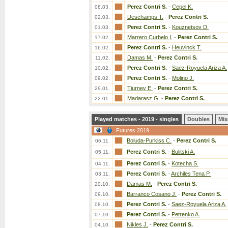
Perez Contri S.
-
Cepel K.
08.03.
Deschamps T.
-
Perez Contri S.
02.03.
Perez Contri S.
-
Kouznetsov D.
01.03.
Marrero Curbelo I.
-
Perez Contri S.
17.02.
Perez Contri S.
-
Heuvinck T.
16.02.
Damas M.
-
Perez Contri S.
11.02.
Perez Contri S.
-
Saez-Royuela Ariza A.
10.02.
Perez Contri S.
-
Molino J.
09.02.
Tiurnev E.
-
Perez Contri S.
29.01.
Madarasz G.
-
Perez Contri S.
22.01.
Played matches - 2019 - singles
Doubles
Mix
Futures 2019
Boluda-Purkiss C.
-
Perez Contri S.
06.11.
Perez Contri S.
-
Bulitski A.
05.11.
Perez Contri S.
-
Kotecha S.
04.11.
Perez Contri S.
-
Archiles Tena P.
03.11.
Damas M.
-
Perez Contri S.
20.10.
Barranco Cosano J.
-
Perez Contri S.
09.10.
Perez Contri S.
-
Saez-Royuela Ariza A.
08.10.
Perez Contri S.
-
Petrenko A.
07.10.
Nikles J.
-
Perez Contri S.
04.10.