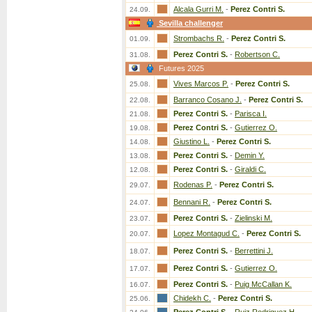
Alcala Gurri M.
-
Perez Contri S.
24.09.
Sevilla challenger
Strombachs R.
-
Perez Contri S.
01.09.
Perez Contri S.
-
Robertson C.
31.08.
Futures 2025
Vives Marcos P.
-
Perez Contri S.
25.08.
Barranco Cosano J.
-
Perez Contri S.
22.08.
Perez Contri S.
-
Parisca I.
21.08.
Perez Contri S.
-
Gutierrez O.
19.08.
Giustino L.
-
Perez Contri S.
14.08.
Perez Contri S.
-
Demin Y.
13.08.
Perez Contri S.
-
Giraldi C.
12.08.
Rodenas P.
-
Perez Contri S.
29.07.
Bennani R.
-
Perez Contri S.
24.07.
Perez Contri S.
-
Zielinski M.
23.07.
Lopez Montagud C.
-
Perez Contri S.
20.07.
Perez Contri S.
-
Berrettini J.
18.07.
Perez Contri S.
-
Gutierrez O.
17.07.
Perez Contri S.
-
Puig McCallan K.
16.07.
Chidekh C.
-
Perez Contri S.
25.06.