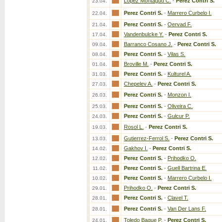
Lopez Montagud C.
-
Perez Contri S.
23.04.
Perez Contri S.
-
Marrero Curbelo I.
22.04.
Perez Contri S.
-
Oervad F.
21.04.
Vandenbulcke Y.
-
Perez Contri S.
17.04.
Barranco Cosano J.
-
Perez Contri S.
09.04.
Perez Contri S.
-
Vilas S.
08.04.
Broville M.
-
Perez Contri S.
01.04.
Perez Contri S.
-
Kulturel A.
31.03.
Chepelev A.
-
Perez Contri S.
27.03.
Perez Contri S.
-
Monzon I.
26.03.
Perez Contri S.
-
Oliveira C.
25.03.
Perez Contri S.
-
Gulcur P.
24.03.
Rosol L.
-
Perez Contri S.
19.03.
Gutierrez-Ferrol S.
-
Perez Contri S.
13.03.
Gakhov I.
-
Perez Contri S.
14.02.
Perez Contri S.
-
Prihodko O.
12.02.
Perez Contri S.
-
Guell Bartrina E.
11.02.
Perez Contri S.
-
Marrero Curbelo I.
10.02.
Prihodko O.
-
Perez Contri S.
29.01.
Perez Contri S.
-
Clavel T.
28.01.
Perez Contri S.
-
Van Der Lans F.
28.01.
Toledo Bague P.
-
Perez Contri S.
24.01.