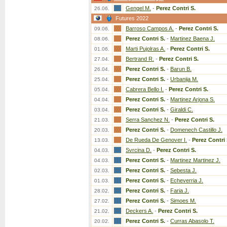
Gengel M.
-
Perez Contri S.
26.06.
Futures 2022
Barroso Campos A.
-
Perez Contri S.
09.06.
Perez Contri S.
-
Martinez Baena J.
08.06.
Marti Pujolras A.
-
Perez Contri S.
01.06.
Bertrand R.
-
Perez Contri S.
27.04.
Perez Contri S.
-
Barun B.
26.04.
Perez Contri S.
-
Urbanija M.
25.04.
Cabrera Bello I.
-
Perez Contri S.
05.04.
Perez Contri S.
-
Martinez Arjona S.
04.04.
Perez Contri S.
-
Giraldi C.
03.04.
Serra Sanchez N.
-
Perez Contri S.
21.03.
Perez Contri S.
-
Domenech Castillo J.
20.03.
De Rueda De Genover I.
-
Perez Contri 
13.03.
Svrcina D.
-
Perez Contri S.
04.03.
Perez Contri S.
-
Martinez Martinez J.
04.03.
Perez Contri S.
-
Sebesta J.
02.03.
Perez Contri S.
-
Echeverria J.
01.03.
Perez Contri S.
-
Faria J.
28.02.
Perez Contri S.
-
Simoes M.
27.02.
Deckers A.
-
Perez Contri S.
21.02.
Perez Contri S.
-
Curras Abasolo T.
20.02.