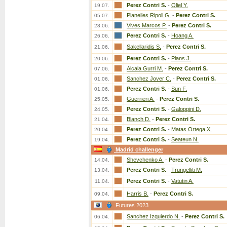
Perez Contri S.
-
Oliel Y.
19.07.
Planelles Ripoll G.
-
Perez Contri S.
05.07.
Vives Marcos P.
-
Perez Contri S.
28.06.
Perez Contri S.
-
Hoang A.
26.06.
Sakellaridis S.
-
Perez Contri S.
21.06.
Perez Contri S.
-
Plans J.
20.06.
Alcala Gurri M.
-
Perez Contri S.
07.06.
Sanchez Jover C.
-
Perez Contri S.
01.06.
Perez Contri S.
-
Sun F.
01.06.
Guerrieri A.
-
Perez Contri S.
25.05.
Perez Contri S.
-
Galoppini D.
24.05.
Blanch D.
-
Perez Contri S.
21.04.
Perez Contri S.
-
Matas Ortega X.
20.04.
Perez Contri S.
-
Seateun N.
19.04.
Madrid challenger
Shevchenko A.
-
Perez Contri S.
14.04.
Perez Contri S.
-
Trungelliti M.
13.04.
Perez Contri S.
-
Vatutin A.
11.04.
Harris B.
-
Perez Contri S.
09.04.
Futures 2023
Sanchez Izquierdo N.
-
Perez Contri S.
06.04.