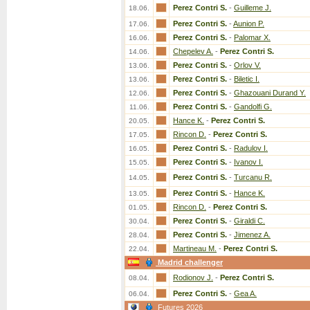
Perez Contri S.
-
Guilleme J.
18.06.
Perez Contri S.
-
Aunion P.
17.06.
Perez Contri S.
-
Palomar X.
16.06.
Chepelev A.
-
Perez Contri S.
14.06.
Perez Contri S.
-
Orlov V.
13.06.
Perez Contri S.
-
Biletic I.
13.06.
Perez Contri S.
-
Ghazouani Durand Y.
12.06.
Perez Contri S.
-
Gandolfi G.
11.06.
Hance K.
-
Perez Contri S.
20.05.
Rincon D.
-
Perez Contri S.
17.05.
Perez Contri S.
-
Radulov I.
16.05.
Perez Contri S.
-
Ivanov I.
15.05.
Perez Contri S.
-
Turcanu R.
14.05.
Perez Contri S.
-
Hance K.
13.05.
Rincon D.
-
Perez Contri S.
01.05.
Perez Contri S.
-
Giraldi C.
30.04.
Perez Contri S.
-
Jimenez A.
28.04.
Martineau M.
-
Perez Contri S.
22.04.
Madrid challenger
Rodionov J.
-
Perez Contri S.
08.04.
Perez Contri S.
-
Gea A.
06.04.
Futures 2026