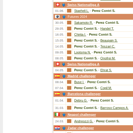
Swiss Nationalliga A
Staeheli L.
-
Perez Contri S.
01.06.
Futures 2024
Sakamoto R.
-
Perez Contri S.
30.05.
Perez Contri S.
-
Handel T.
29.05.
Chirita I.
-
Perez Contri S.
16.05.
Perez Contri S.
-
Beaupain S.
15.05.
Perez Contri S.
-
Teszari C.
14.05.
Lootsma N.
-
Perez Contri S.
09.05.
Perez Contri S.
-
Onofrei M.
08.05.
Swiss Nationalliga A
Perez Contri S.
-
Ehrat S.
04.05.
Madrid challenger
Buse I.
-
Perez Contri S.
08.04.
Perez Contri S.
-
Copil M.
07.04.
Barcelona challenger
Debru G.
-
Perez Contri S.
01.04.
Perez Contri S.
-
Barroso Campos A.
31.03.
Neapol challenger
Andreozzi G.
-
Perez Contri S.
24.03.
Zadar challenger