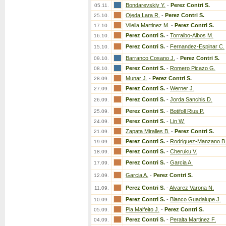
Bondarevskiy Y.
-
Perez Contri S.
05.11.
Ojeda Lara R.
-
Perez Contri S.
25.10.
Vilella Martinez M.
-
Perez Contri S.
17.10.
Perez Contri S.
-
Torralbo-Albos M.
16.10.
Perez Contri S.
-
Fernandez-Espinar C.
15.10.
Barranco Cosano J.
-
Perez Contri S.
09.10.
Perez Contri S.
-
Romero Picazo G.
08.10.
Munar J.
-
Perez Contri S.
28.09.
Perez Contri S.
-
Werner J.
27.09.
Perez Contri S.
-
Jorda Sanchis D.
26.09.
Perez Contri S.
-
Botifoll Rius P.
25.09.
Perez Contri S.
-
Lin W.
24.09.
Zapata Miralles B.
-
Perez Contri S.
21.09.
Perez Contri S.
-
Rodriguez-Manzano B
19.09.
Perez Contri S.
-
Cheruku V.
18.09.
Perez Contri S.
-
Garcia A.
17.09.
Garcia A.
-
Perez Contri S.
12.09.
Perez Contri S.
-
Alvarez Varona N.
11.09.
Perez Contri S.
-
Blanco Guadalupe J.
10.09.
Pla Malfeito J.
-
Perez Contri S.
05.09.
Perez Contri S.
-
Peralta Martinez F.
04.09.