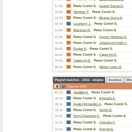
Perez Contri S.
-
Duarte Garcia N.
17.03.
Martinez P.
-
Perez Contri S.
16.03.
Perez Contri S.
-
Alcaraz Ivorra A.
14.03.
Lizariturry J.
-
Perez Contri S.
18.02.
Balzerani R.
-
Perez Contri S.
13.02.
Perez Contri S.
-
Gomez Montesa S.
12.02.
Perez Contri S.
-
Johansson-Holm J.
11.02.
Roglan A.
-
Perez Contri S.
05.02.
Perez Contri S.
-
Capecchi D.
04.02.
Capecchi D.
-
Perez Contri S.
29.01.
Perez Contri S.
-
Winter Lopez B.
28.01.
Played matches - 2016 - singles
Doubles
Mix
Futures 2016
Santillan A.
-
Perez Contri S.
01.12.
Perez Contri S.
-
Artunedo A.
30.11.
Ayala Hernandez A.
-
Perez Contri S.
20.11.
Perez Contri S.
-
Sorkin B.
19.11.
Sorni Chavarria Q.
-
Perez Contri S.
14.11.
Perez Contri S.
-
Cheruku V.
13.11.
Perez Contri S.
-
Popyrin A.
12.11.