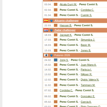
Alcala Gurri M.
-
Perez Contri S.
03.04.
Perez Contri S.
-
Cordoba C.
02.04.
Perez Contri S.
-
Cuenin S.
01.04.
Alicante challenger
Hassan B.
-
Perez Contri S.
22.03.
Zadar challenger
Jacquet K.
-
Perez Contri S.
18.03.
Perez Contri S.
-
Simundza J.
17.03.
Perez Contri S.
-
Basic M.
16.03.
Perez Contri S.
-
Jones B.
15.03.
Futures 2026
Jong S.
-
Perez Contri S.
24.02.
Perez Contri S.
-
Juan Mano A.
15.02.
Perez Contri S.
-
Parisca I.
14.02.
Perez Contri S.
-
Nijboer R.
13.02.
Perez Contri S.
-
Djukic Valera N.
12.02.
Perez Contri S.
-
Tammaro M.
11.02.
Cordoba C.
-
Perez Contri S.
07.02.
Perez Contri S.
-
Gonzalez E.
06.02.
Perez Contri S.
-
Garcia A.
05.02.
Perez Contri S.
-
Pinto Sansano O.
03.02.