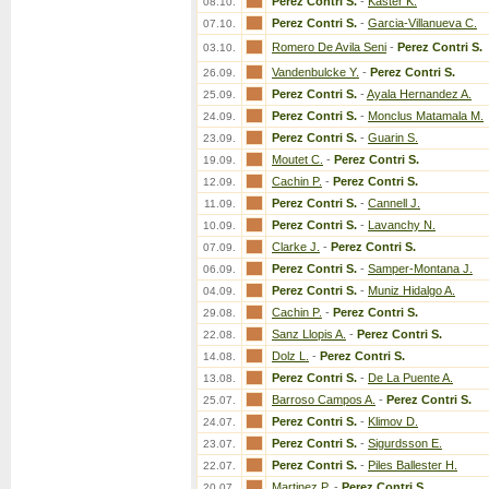
Perez Contri S.
-
Kaster K.
08.10.
Perez Contri S.
-
Garcia-Villanueva C.
07.10.
Romero De Avila Seni
-
Perez Contri S.
03.10.
Vandenbulcke Y.
-
Perez Contri S.
26.09.
Perez Contri S.
-
Ayala Hernandez A.
25.09.
Perez Contri S.
-
Monclus Matamala M.
24.09.
Perez Contri S.
-
Guarin S.
23.09.
Moutet C.
-
Perez Contri S.
19.09.
Cachin P.
-
Perez Contri S.
12.09.
Perez Contri S.
-
Cannell J.
11.09.
Perez Contri S.
-
Lavanchy N.
10.09.
Clarke J.
-
Perez Contri S.
07.09.
Perez Contri S.
-
Samper-Montana J.
06.09.
Perez Contri S.
-
Muniz Hidalgo A.
04.09.
Cachin P.
-
Perez Contri S.
29.08.
Sanz Llopis A.
-
Perez Contri S.
22.08.
Dolz L.
-
Perez Contri S.
14.08.
Perez Contri S.
-
De La Puente A.
13.08.
Barroso Campos A.
-
Perez Contri S.
25.07.
Perez Contri S.
-
Klimov D.
24.07.
Perez Contri S.
-
Sigurdsson E.
23.07.
Perez Contri S.
-
Piles Ballester H.
22.07.
Martinez P.
-
Perez Contri S.
20.07.