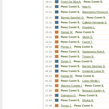
Freire Da Silva A.
-
Perez Contri S.
29.11.
Perez Contri S.
-
Naw H.
28.11.
Perez Contri S.
-
Manzanera Pertusa A.
27.11.
Barreto Sanchez D.
-
Perez Contri S.
22.11.
Perez Contri S.
-
Callejon Hernando S.
21.11.
Perez Contri S.
-
Poupinel L.
20.11.
Damas M.
-
Perez Contri S.
15.11.
Perez Contri S.
-
Slump S.
15.11.
Perez Contri S.
-
Faurel T.
12.11.
Porras J.
-
Perez Contri S.
18.10.
Perez Contri S.
-
Santamarta Roig A.
17.10.
Perez Contri S.
-
Trouve N.
16.10.
Demin Y.
-
Perez Contri S.
12.10.
Perez Contri S.
-
Barreto Sanchez D.
10.10.
Perez Contri S.
-
Izquierdo Luque R.
09.10.
Damas M.
-
Perez Contri S.
03.10.
Perez Contri S.
-
Lopez Morillo I.
01.10.
Marrero Curbelo I.
-
Perez Contri S.
20.09.
Perez Contri S.
-
Bonsach Ganley K.
17.09.
Dalmasso G.
-
Perez Contri S.
12.09.
Perez Contri S.
-
Dhokia R.
11.09.
Porras J.
-
Perez Contri S.
07.09.