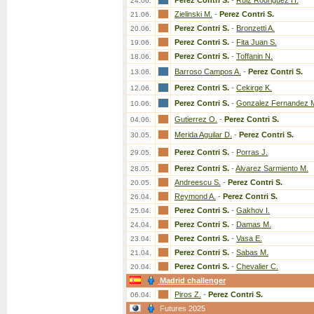
Perez Contri S.
-
Ruiz Rodriguez H.
24.06.
Zielinski M.
-
Perez Contri S.
21.06.
Perez Contri S.
-
Bronzetti A.
20.06.
Perez Contri S.
-
Fita Juan S.
19.06.
Perez Contri S.
-
Toffanin N.
18.06.
Barroso Campos A.
-
Perez Contri S.
13.06.
Perez Contri S.
-
Cekirge K.
12.06.
Perez Contri S.
-
Gonzalez Fernandez 
10.06.
Gutierrez O.
-
Perez Contri S.
04.06.
Merida Aguilar D.
-
Perez Contri S.
30.05.
Perez Contri S.
-
Porras J.
29.05.
Perez Contri S.
-
Alvarez Sarmiento M.
28.05.
Andreescu S.
-
Perez Contri S.
20.05.
Reymond A.
-
Perez Contri S.
26.04.
Perez Contri S.
-
Gakhov I.
25.04.
Perez Contri S.
-
Damas M.
24.04.
Perez Contri S.
-
Vasa E.
23.04.
Perez Contri S.
-
Sabas M.
21.04.
Perez Contri S.
-
Chevalier C.
20.04.
Madrid challenger
Piros Z.
-
Perez Contri S.
06.04.
Futures 2025