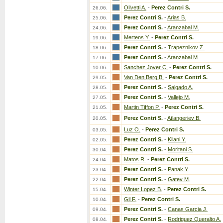
Olivetti A.
-
Perez Contri S.
26.06.
Perez Contri S.
-
Arias B.
25.06.
Perez Contri S.
-
Aranzabal M.
24.06.
Mertens Y.
-
Perez Contri S.
19.06.
Perez Contri S.
-
Trapeznikov Z.
18.06.
Perez Contri S.
-
Aranzabal M.
17.06.
Sanchez Jover C.
-
Perez Contri S.
10.06.
Van Den Berg B.
-
Perez Contri S.
29.05.
Perez Contri S.
-
Salgado A.
28.05.
Perez Contri S.
-
Vallejo M.
27.05.
Martin Tiffon P.
-
Perez Contri S.
21.05.
Perez Contri S.
-
Atlangeriev B.
20.05.
Luz O.
-
Perez Contri S.
03.05.
Perez Contri S.
-
Kilani Y.
02.05.
Perez Contri S.
-
Moritani S.
30.04.
Matos R.
-
Perez Contri S.
24.04.
Perez Contri S.
-
Panak Y.
23.04.
Perez Contri S.
-
Gatev M.
22.04.
Winter Lopez B.
-
Perez Contri S.
15.04.
Gil F.
-
Perez Contri S.
10.04.
Perez Contri S.
-
Canas Garcia J.
09.04.
Perez Contri S.
-
Rodriguez Queralto A.
08.04.