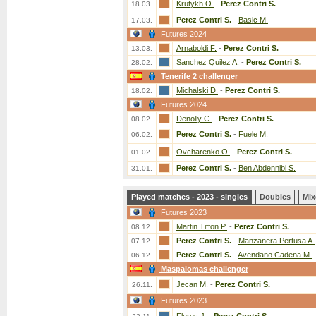
Krutykh O.
-
Perez Contri S.
18.03.
Perez Contri S.
-
Basic M.
17.03.
Futures 2024
Arnaboldi F.
-
Perez Contri S.
13.03.
Sanchez Quilez A.
-
Perez Contri S.
28.02.
Tenerife 2 challenger
Michalski D.
-
Perez Contri S.
18.02.
Futures 2024
Denolly C.
-
Perez Contri S.
08.02.
Perez Contri S.
-
Fuele M.
06.02.
Ovcharenko O.
-
Perez Contri S.
01.02.
Perez Contri S.
-
Ben Abdennibi S.
31.01.
Played matches - 2023 - singles
Doubles
Mix
Futures 2023
Martin Tiffon P.
-
Perez Contri S.
08.12.
Perez Contri S.
-
Manzanera Pertusa A.
07.12.
Perez Contri S.
-
Avendano Cadena M.
06.12.
Maspalomas challenger
Jecan M.
-
Perez Contri S.
26.11.
Futures 2023