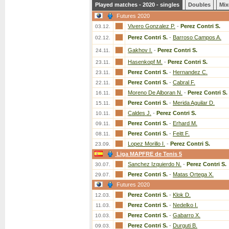
Played matches - 2020 - singles
Doubles
Mix
Futures 2020
Vivero Gonzalez P.
-
Perez Contri S.
03.12.
Perez Contri S.
-
Barroso Campos A.
02.12.
Gakhov I.
-
Perez Contri S.
24.11.
Hasenkopf M.
-
Perez Contri S.
23.11.
Perez Contri S.
-
Hernandez C.
23.11.
Perez Contri S.
-
Cabral F.
22.11.
Moreno De Alboran N.
-
Perez Contri S.
16.11.
Perez Contri S.
-
Merida Aguilar D.
15.11.
Caldes J.
-
Perez Contri S.
10.11.
Perez Contri S.
-
Erhard M.
09.11.
Perez Contri S.
-
Feitt F.
08.11.
Lopez Morillo I.
-
Perez Contri S.
23.09.
Liga MAPFRE de Tenis 5
Sanchez Izquierdo N.
-
Perez Contri S.
30.07.
Perez Contri S.
-
Matas Ortega X.
29.07.
Futures 2020
Perez Contri S.
-
Klok D.
12.03.
Perez Contri S.
-
Nedelko I.
11.03.
Perez Contri S.
-
Gabarro X.
10.03.
Perez Contri S.
-
Durguti B.
09.03.