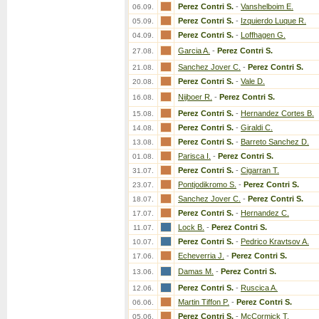
Perez Contri S.
-
Vanshelboim E.
06.09.
Perez Contri S.
-
Izquierdo Luque R.
05.09.
Perez Contri S.
-
Loffhagen G.
04.09.
Garcia A.
-
Perez Contri S.
27.08.
Sanchez Jover C.
-
Perez Contri S.
21.08.
Perez Contri S.
-
Vale D.
20.08.
Nijboer R.
-
Perez Contri S.
16.08.
Perez Contri S.
-
Hernandez Cortes B.
15.08.
Perez Contri S.
-
Giraldi C.
14.08.
Perez Contri S.
-
Barreto Sanchez D.
13.08.
Parisca I.
-
Perez Contri S.
01.08.
Perez Contri S.
-
Cigarran T.
31.07.
Pontjodikromo S.
-
Perez Contri S.
23.07.
Sanchez Jover C.
-
Perez Contri S.
18.07.
Perez Contri S.
-
Hernandez C.
17.07.
Lock B.
-
Perez Contri S.
11.07.
Perez Contri S.
-
Pedrico Kravtsov A.
10.07.
Echeverria J.
-
Perez Contri S.
17.06.
Damas M.
-
Perez Contri S.
13.06.
Perez Contri S.
-
Ruscica A.
12.06.
Martin Tiffon P.
-
Perez Contri S.
06.06.
Perez Contri S.
-
McCormick T.
05.06.