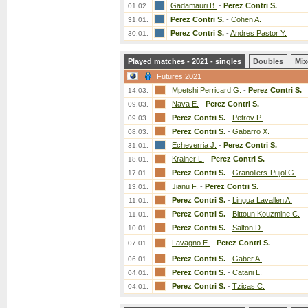
Gadamauri B.
-
Perez Contri S.
01.02.
Perez Contri S.
-
Cohen A.
31.01.
Perez Contri S.
-
Andres Pastor Y.
30.01.
Played matches - 2021 - singles
Doubles
Mix
Futures 2021
Mpetshi Perricard G.
-
Perez Contri S.
14.03.
Nava E.
-
Perez Contri S.
09.03.
Perez Contri S.
-
Petrov P.
09.03.
Perez Contri S.
-
Gabarro X.
08.03.
Echeverria J.
-
Perez Contri S.
31.01.
Krainer L.
-
Perez Contri S.
18.01.
Perez Contri S.
-
Granollers-Pujol G.
17.01.
Jianu F.
-
Perez Contri S.
13.01.
Perez Contri S.
-
Lingua Lavallen A.
11.01.
Perez Contri S.
-
Bittoun Kouzmine C.
11.01.
Perez Contri S.
-
Salton D.
10.01.
Lavagno E.
-
Perez Contri S.
07.01.
Perez Contri S.
-
Gaber A.
06.01.
Perez Contri S.
-
Catani L.
04.01.
Perez Contri S.
-
Tzicas C.
04.01.