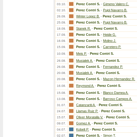
Perez Contri S.
-
Gimeno Valero C.
03.10.
Perez Contri S.
-
Pujol Navarro B.
02.10.
Winter Lopez B.
-
Perez Contri S.
26.09.
Perez Contri S.
-
Pujol Navarro B.
25.09.
Stanek R.
-
Perez Contri S.
18.09.
Perez Contri S.
-
Heide G.
17.09.
Perez Contri S.
-
Molino J.
16.09.
Perez Contri S.
-
Carretero P.
15.09.
Meis P.
-
Perez Contri S.
10.09.
Musialek A.
-
Perez Contri S.
26.08.
Perez Contri S.
-
Fernandez P.
26.08.
Musialek A.
-
Perez Contri S.
20.08.
Perez Contri S.
-
Mazon-Hernandez R.
20.08.
Reymond A.
-
Perez Contri S.
16.08.
Perez Contri S.
-
Blanco Damea A.
15.08.
Perez Contri S.
-
Barroso Campos A.
13.08.
Catanzariti A.
-
Perez Contri S.
31.07.
Llamas Ruiz P.
-
Perez Contri S.
24.07.
Oliver Moratalla V.
-
Perez Contri S.
15.07.
Gomez A.
-
Perez Contri S.
09.07.
Kobelt P.
-
Perez Contri S.
04.07.
Perez Contri S.
-
Simon T.
02.07.