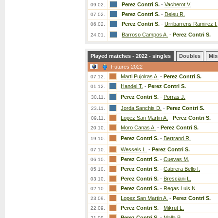
Perez Contri S.
-
Vacherot V.
09.02.
Perez Contri S.
-
Deleu R.
07.02.
Perez Contri S.
-
Urribarrens Ramirez I.
06.02.
Barroso Campos A.
-
Perez Contri S.
24.01.
Played matches - 2022 - singles
Doubles
Mix
Futures 2022
Marti Pujolras A.
-
Perez Contri S.
07.12.
Handel T.
-
Perez Contri S.
01.12.
Perez Contri S.
-
Porras J.
30.11.
Jorda Sanchis D.
-
Perez Contri S.
23.11.
Lopez San Martin A.
-
Perez Contri S.
09.11.
Moro Canas A.
-
Perez Contri S.
20.10.
Perez Contri S.
-
Bertrand R.
19.10.
Wessels L.
-
Perez Contri S.
07.10.
Perez Contri S.
-
Cuevas M.
06.10.
Perez Contri S.
-
Cabrera Bello I.
05.10.
Perez Contri S.
-
Bresciani L.
03.10.
Perez Contri S.
-
Regas Luis N.
02.10.
Lopez San Martin A.
-
Perez Contri S.
23.09.
Perez Contri S.
-
Mikrut L.
22.09.
Perez Contri S.
-
Malla B.
21.09.