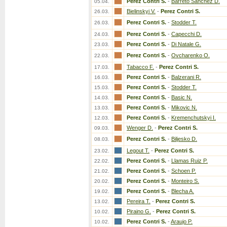
Perez Contri S.
-
Barreto Sanchez D.
05.04.
Bielinskyi V.
-
Perez Contri S.
26.03.
Perez Contri S.
-
Stodder T.
26.03.
Perez Contri S.
-
Capecchi D.
24.03.
Perez Contri S.
-
Di Natale G.
23.03.
Perez Contri S.
-
Ovcharenko O.
22.03.
Tabacco F.
-
Perez Contri S.
17.03.
Perez Contri S.
-
Balzerani R.
16.03.
Perez Contri S.
-
Stodder T.
15.03.
Perez Contri S.
-
Basic N.
14.03.
Perez Contri S.
-
Mikovic N.
13.03.
Perez Contri S.
-
Kremenchutskyi I.
12.03.
Wenger D.
-
Perez Contri S.
09.03.
Perez Contri S.
-
Biljesko D.
08.03.
Legout T.
-
Perez Contri S.
23.02.
Perez Contri S.
-
Llamas Ruiz P.
22.02.
Perez Contri S.
-
Schoen P.
21.02.
Perez Contri S.
-
Monteiro S.
20.02.
Perez Contri S.
-
Blecha A.
19.02.
Pereira T.
-
Perez Contri S.
13.02.
Piraino G.
-
Perez Contri S.
10.02.
Perez Contri S.
-
Araujo P.
10.02.