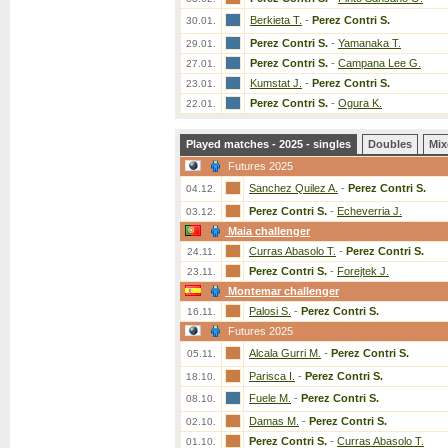
Berkieta T.
-
Perez Contri S.
30.01.
Perez Contri S.
-
Yamanaka T.
29.01.
Perez Contri S.
-
Campana Lee G.
27.01.
Kumstat J.
-
Perez Contri S.
23.01.
Perez Contri S.
-
Ogura K.
22.01.
Played matches - 2025 - singles
Doubles
Mix
Futures 2025
Sanchez Quilez A.
-
Perez Contri S.
04.12.
Perez Contri S.
-
Echeverria J.
03.12.
Maia challenger
Curras Abasolo T.
-
Perez Contri S.
24.11.
Perez Contri S.
-
Forejtek J.
23.11.
Montemar challenger
Palosi S.
-
Perez Contri S.
16.11.
Futures 2025
Alcala Gurri M.
-
Perez Contri S.
05.11.
Parisca I.
-
Perez Contri S.
18.10.
Fuele M.
-
Perez Contri S.
08.10.
Damas M.
-
Perez Contri S.
02.10.
Perez Contri S.
-
Curras Abasolo T.
01.10.