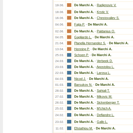
De Marchi A.
-
Radjenovic V.
19.06.
De Marchi A.
-
Krstic V.
18.06.
De Marchi A.
-
Chestovaliev S.
16.06.
Fajta P.
-
De Marchi A.
04.06.
De Marchi A.
-
Paldanius O.
02.06.
Gagliardo L.
-
De Marchi A.
04.05.
Planella Hernandez S.
-
De Marchi A.
21.04.
Henning P.
-
De Marchi A.
13.04.
Schoen P.
-
De Marchi A.
25.03.
De Marchi A.
-
Verbeek D.
24.03.
De Marchi A.
-
Apostolou L.
23.03.
De Marchi A.
-
Larosa L.
22.03.
Nicod J.
-
De Marchi A.
04.03.
Barsukov N.
-
De Marchi A.
01.03.
De Marchi A.
-
Sahtali T.
28.02.
De Marchi A.
-
Mikovic M.
27.02.
De Marchi A.
-
Sickenberger T.
26.02.
De Marchi A.
-
M'chich A.
25.02.
De Marchi A.
-
Deflandre L.
24.02.
De Marchi A.
-
Gallo L.
23.02.
Efstathiou M.
-
De Marchi A.
11.02.