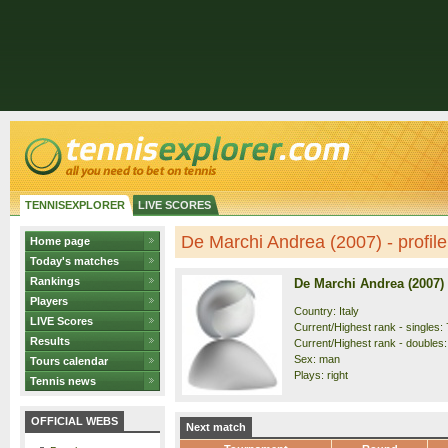
TENNISEXPLORER
LIVE SCORES
De Marchi Andrea (2007) - profile
Home page
Today's matches
Rankings
De Marchi Andrea (2007)
Players
Country: Italy
LIVE Scores
Current/Highest rank - singles: 
Results
Current/Highest rank - doubles:
Sex: man
Tours calendar
Plays: right
Tennis news
OFFICIAL WEBS
Next match