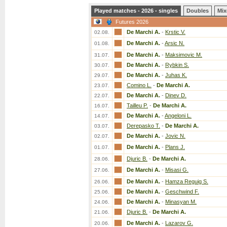
Played matches - 2026 - singles
Doubles
Mix
Futures 2026
De Marchi A.
-
Krstic V.
02.08.
De Marchi A.
-
Arsic N.
01.08.
De Marchi A.
-
Maksimovic M.
31.07.
De Marchi A.
-
Rybkin S.
30.07.
De Marchi A.
-
Juhas K.
29.07.
Comino L.
-
De Marchi A.
23.07.
De Marchi A.
-
Dinev D.
22.07.
Tailleu P.
-
De Marchi A.
16.07.
De Marchi A.
-
Angeloni L.
14.07.
Derepasko T.
-
De Marchi A.
03.07.
De Marchi A.
-
Jovic N.
02.07.
De Marchi A.
-
Plans J.
01.07.
Djuric B.
-
De Marchi A.
28.06.
De Marchi A.
-
Misasi G.
27.06.
De Marchi A.
-
Hamza Reguig S.
26.06.
De Marchi A.
-
Geschwind F.
25.06.
De Marchi A.
-
Minasyan M.
24.06.
Djuric B.
-
De Marchi A.
21.06.
De Marchi A.
-
Lazarov G.
20.06.