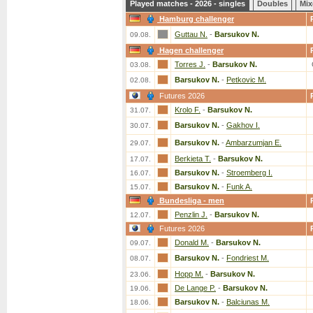
Played matches - 2026 - singles
Doubles
Mix
Hamburg challenger
Guttau N.
-
Barsukov N.
09.08.
Hagen challenger
Torres J.
-
Barsukov N.
03.08.
Barsukov N.
-
Petkovic M.
02.08.
Futures 2026
Krolo F.
-
Barsukov N.
31.07.
Barsukov N.
-
Gakhov I.
30.07.
Barsukov N.
-
Ambarzumjan E.
29.07.
Berkieta T.
-
Barsukov N.
17.07.
Barsukov N.
-
Stroemberg I.
16.07.
Barsukov N.
-
Funk A.
15.07.
Bundesliga - men
Penzlin J.
-
Barsukov N.
12.07.
Futures 2026
Donald M.
-
Barsukov N.
09.07.
Barsukov N.
-
Fondriest M.
08.07.
Hopp M.
-
Barsukov N.
23.06.
De Lange P.
-
Barsukov N.
19.06.
Barsukov N.
-
Balciunas M.
18.06.