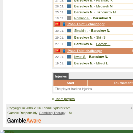
Barsukov N.
-
Kivattsev K.
27.02.
Barsukov N.
-
Mecarelli M.
26.02.
Barsukov N.
-
Tikhomirov M.
25.02.
Romano F.
-
Barsukov N.
10.02.
Phan Thiet 2 challenger
Simakin I.
-
Barsukov N.
30.01.
Barsukov N.
-
Shin S.
29.01.
Barsukov N.
-
Gomez F.
27.01.
Phan Thiet challenger
Kwon S.
-
Barsukov N.
22.01.
Barsukov N.
-
Mikrut L.
19.01.
Injuries
Start
Tournament
The player had no injuries.
«
List of players
Copyright © 2008-2026 TennisExplorer.com.
Gamble Responsibly.
Gambling Therapy
. 18+