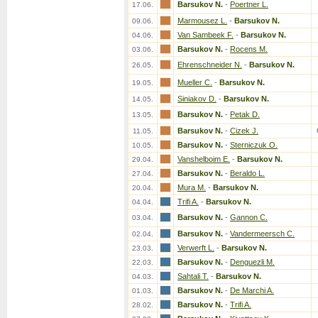
Barsukov N.
-
Poertner L.
17.06.
Marmousez L.
-
Barsukov N.
09.06.
Van Sambeek F.
-
Barsukov N.
04.06.
Barsukov N.
-
Rocens M.
03.06.
Ehrenschneider N.
-
Barsukov N.
26.05.
Mueller C.
-
Barsukov N.
19.05.
Siniakov D.
-
Barsukov N.
14.05.
Barsukov N.
-
Petak D.
13.05.
Barsukov N.
-
Cizek J.
11.05.
Barsukov N.
-
Sterniczuk O.
10.05.
Vanshelboim E.
-
Barsukov N.
29.04.
Barsukov N.
-
Beraldo L.
27.04.
Mura M.
-
Barsukov N.
20.04.
Trifi A.
-
Barsukov N.
04.04.
Barsukov N.
-
Gannon C.
03.04.
Barsukov N.
-
Vandermeersch C.
02.04.
Verwerft L.
-
Barsukov N.
23.03.
Barsukov N.
-
Denguezli M.
22.03.
Sahtali T.
-
Barsukov N.
04.03.
Barsukov N.
-
De Marchi A.
01.03.
Barsukov N.
-
Trifi A.
28.02.