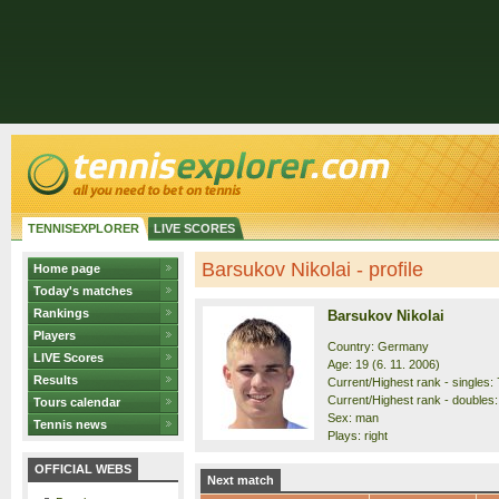
TENNISEXPLORER
LIVE SCORES
Barsukov Nikolai - profile
Home page
Today's matches
Rankings
Barsukov Nikolai
Players
Country: Germany
LIVE Scores
Age: 19 (6. 11. 2006)
Results
Current/Highest rank - singles: 
Current/Highest rank - doubles:
Tours calendar
Sex: man
Tennis news
Plays: right
OFFICIAL WEBS
Next match