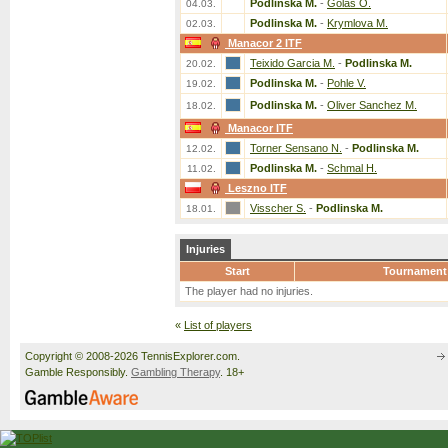
Podlinska M.
-
Golas O.
04.03.
Podlinska M.
-
Krymlova M.
02.03.
Manacor 2 ITF
Teixido Garcia M.
-
Podlinska M.
20.02.
Podlinska M.
-
Pohle V.
19.02.
Podlinska M.
-
Oliver Sanchez M.
18.02.
Manacor ITF
Torner Sensano N.
-
Podlinska M.
12.02.
Podlinska M.
-
Schmal H.
11.02.
Leszno ITF
Visscher S.
-
Podlinska M.
18.01.
Injuries
Start
Tournament
The player had no injuries.
«
List of players
Copyright © 2008-2026 TennisExplorer.com.
Gamble Responsibly.
Gambling Therapy
. 18+