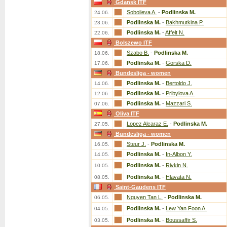
Gdansk ITF
Sobolieva A.
-
Podlinska M.
24.06.
Podlinska M.
-
Bakhmutkina P.
23.06.
Podlinska M.
-
Affelt N.
22.06.
Bolszewo ITF
Szabo B.
-
Podlinska M.
18.06.
Podlinska M.
-
Gorska D.
17.06.
Bundesliga - women
Podlinska M.
-
Bertoldo J.
14.06.
Podlinska M.
-
Pribylova A.
12.06.
Podlinska M.
-
Mazzari S.
07.06.
Oliva ITF
Lopez Alcaraz E.
-
Podlinska M.
27.05.
Bundesliga - women
Steur J.
-
Podlinska M.
16.05.
Podlinska M.
-
In-Albon Y.
14.05.
Podlinska M.
-
Rivkin N.
10.05.
Podlinska M.
-
Hlavata N.
08.05.
Saint-Gaudens ITF
Nguyen Tan L.
-
Podlinska M.
06.05.
Podlinska M.
-
Lew Yan Foon A.
04.05.
Podlinska M.
-
Boussaffir S.
03.05.