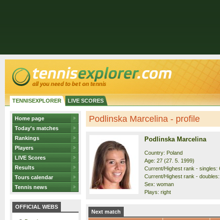
TENNISEXPLORER
LIVE SCORES
Podlinska Marcelina - profile
Home page
Today's matches
Rankings
Podlinska Marcelina
Players
Country: Poland
LIVE Scores
Age: 27 (27. 5. 1999)
Results
Current/Highest rank - singles: 
Current/Highest rank - doubles:
Tours calendar
Sex: woman
Tennis news
Plays: right
OFFICIAL WEBS
Next match