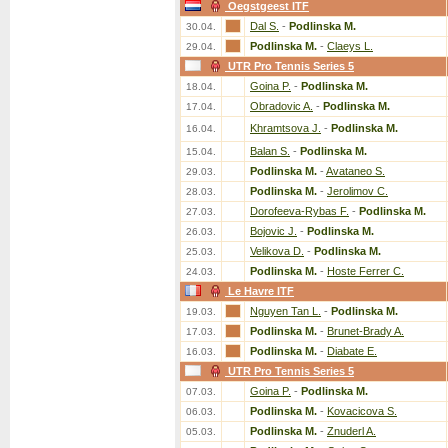
Oegstgeest ITF
Dal S.
-
Podlinska M.
30.04.
Podlinska M.
-
Claeys L.
29.04.
UTR Pro Tennis Series 5
Goina P.
-
Podlinska M.
18.04.
Obradovic A.
-
Podlinska M.
17.04.
Khramtsova J.
-
Podlinska M.
16.04.
Balan S.
-
Podlinska M.
15.04.
Podlinska M.
-
Avataneo S.
29.03.
Podlinska M.
-
Jerolimov C.
28.03.
Dorofeeva-Rybas F.
-
Podlinska M.
27.03.
Bojovic J.
-
Podlinska M.
26.03.
Velikova D.
-
Podlinska M.
25.03.
Podlinska M.
-
Hoste Ferrer C.
24.03.
Le Havre ITF
Nguyen Tan L.
-
Podlinska M.
19.03.
Podlinska M.
-
Brunet-Brady A.
17.03.
Podlinska M.
-
Diabate E.
16.03.
UTR Pro Tennis Series 5
Goina P.
-
Podlinska M.
07.03.
Podlinska M.
-
Kovacicova S.
06.03.
Podlinska M.
-
Znuderl A.
05.03.