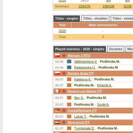
2015
15/13
9/4
6/9
Summary:
224/176
145/106
32/39
Titles - singles
Titles - doubles
Titles - mix
Year
Main tournaments
2025
-
Total:
0
Played matches - 2026 - singles
Doubles
Mix
Warsaw 2 WTA
Valdmannova V.
-
Podlinska M.
04.08.
Radwanska U.
-
Podlinska M.
02.08.
Bielsko Biala ITF
Kajabova K.
-
Podlinska M.
30.07.
Podlinska M.
-
Kmiecik A.
29.07.
Nogent-sur-Marne ITF
Iliev S.
-
Podlinska M.
23.07.
Podlinska M.
-
Soulie A.
22.07.
Aschaffenburg ITF
Lukas T.
-
Podlinska M.
06.07.
Mogyorod ITF
Tverijonaite E.
-
Podlinska M.
01.07.