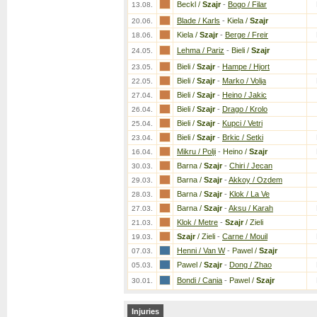
Beckl /
Szajr
-
Bogo / Filar
13.08.
Blade / Karls
-
Kiela /
Szajr
20.06.
Kiela /
Szajr
-
Berge / Freir
18.06.
Lehma / Pariz
-
Bieli /
Szajr
24.05.
Bieli /
Szajr
-
Hampe / Hjort
23.05.
Bieli /
Szajr
-
Marko / Volja
22.05.
Bieli /
Szajr
-
Heino / Jakic
27.04.
Bieli /
Szajr
-
Drago / Krolo
26.04.
Bieli /
Szajr
-
Kupci / Vetri
25.04.
Bieli /
Szajr
-
Brkic / Setki
23.04.
Mikru / Polji
-
Heino /
Szajr
16.04.
Barna /
Szajr
-
Chiri / Jecan
30.03.
Barna /
Szajr
-
Akkoy / Ozdem
29.03.
Barna /
Szajr
-
Klok / La Ve
28.03.
Barna /
Szajr
-
Aksu / Karah
27.03.
Klok / Metre
-
Szajr
/ Zieli
21.03.
Szajr
/ Zieli
-
Carne / Mouil
19.03.
Henni / Van W
-
Pawel /
Szajr
07.03.
Pawel /
Szajr
-
Dong / Zhao
05.03.
Bondi / Cania
-
Pawel /
Szajr
30.01.
Injuries