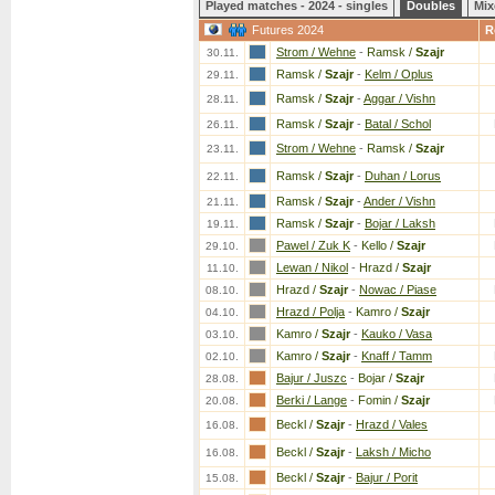
Played matches - 2024 - singles
Doubles
Mix
Futures 2024
R
Strom / Wehne
-
Ramsk /
Szajr
30.11.
Ramsk /
Szajr
-
Kelm / Oplus
29.11.
Ramsk /
Szajr
-
Aggar / Vishn
28.11.
Ramsk /
Szajr
-
Batal / Schol
26.11.
Strom / Wehne
-
Ramsk /
Szajr
23.11.
Ramsk /
Szajr
-
Duhan / Lorus
22.11.
Ramsk /
Szajr
-
Ander / Vishn
21.11.
Ramsk /
Szajr
-
Bojar / Laksh
19.11.
Pawel / Zuk K
-
Kello /
Szajr
29.10.
Lewan / Nikol
-
Hrazd /
Szajr
11.10.
Hrazd /
Szajr
-
Nowac / Piase
08.10.
Hrazd / Polja
-
Kamro /
Szajr
04.10.
Kamro /
Szajr
-
Kauko / Vasa
03.10.
Kamro /
Szajr
-
Knaff / Tamm
02.10.
Bajur / Juszc
-
Bojar /
Szajr
28.08.
Berki / Lange
-
Fomin /
Szajr
20.08.
Beckl /
Szajr
-
Hrazd / Vales
16.08.
Beckl /
Szajr
-
Laksh / Micho
16.08.
Beckl /
Szajr
-
Bajur / Porit
15.08.