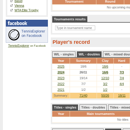
Basel
Tournament
Round
Vienna
No upcoming ma
WTA Elite Trophy
Tournaments results
Player's record
TennisExplorer
on Facebook
W/L - singles
W/L - doubles
W/L - mixed dou
Year
Summary
Clay
Hard
2025
18/6
18/6
-
2024
26/11
16/6
7/3
2023
19/14
12/10
7/4
2022
7/7
3/2
4/4
2021
1/2
1/2
-
Summary:
71/40
50/26
18/11
Titles - singles
Titles - doubles
Titles - mix
Year
Main tournaments
No titles