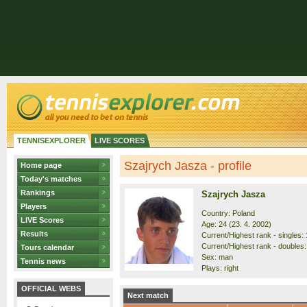
TENNISEXPLORER
LIVE SCORES
Szajrych Jasza - profile
Home page
Today's matches
Rankings
Szajrych Jasza
Players
Country: Poland
LIVE Scores
Age: 24 (23. 4. 2002)
Results
Current/Highest rank - singles: 
Current/Highest rank - doubles:
Tours calendar
Sex: man
Tennis news
Plays: right
OFFICIAL WEBS
Next match