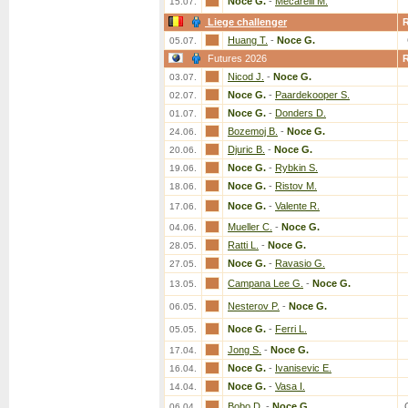
Noce G.
-
Mecarelli M.
15.07.
Liege challenger
Huang T.
-
Noce G.
05.07.
Futures 2026
Nicod J.
-
Noce G.
03.07.
Noce G.
-
Paardekooper S.
02.07.
Noce G.
-
Donders D.
01.07.
Bozemoj B.
-
Noce G.
24.06.
Djuric B.
-
Noce G.
20.06.
Noce G.
-
Rybkin S.
19.06.
Noce G.
-
Ristov M.
18.06.
Noce G.
-
Valente R.
17.06.
Mueller C.
-
Noce G.
04.06.
Ratti L.
-
Noce G.
28.05.
Noce G.
-
Ravasio G.
27.05.
Campana Lee G.
-
Noce G.
13.05.
Nesterov P.
-
Noce G.
06.05.
Noce G.
-
Ferri L.
05.05.
Jong S.
-
Noce G.
17.04.
Noce G.
-
Ivanisevic E.
16.04.
Noce G.
-
Vasa I.
14.04.
Bobo D.
-
Noce G.
06.04.