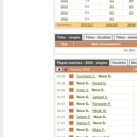
2015
7/5
1/1
6/4
2013
3/2
3/1
0/1
2012
2/2
0/1
2/1
2011
0/1
0/1
-
Summary:
207/217
168/163
38/48
Titles - singles
Titles - doubles
Titles - mix
Year
Main tournaments
No titles
Played matches - 2026 - singles
Doubles
Mix
Futures 2026
Overbeck C.
-
Noce G.
05.08.
Noce G.
-
Rispoli N.
04.08.
Krstic V.
-
Noce G.
01.08.
Noce G.
-
Jankanj V.
31.07.
Noce G.
-
Pampanin P.
30.07.
Noce G.
-
Nikolic M.
29.07.
Delage P.
-
Noce G.
22.07.
Marino P.
-
Noce G.
17.07.
Noce G.
-
Alfano F.
16.07.