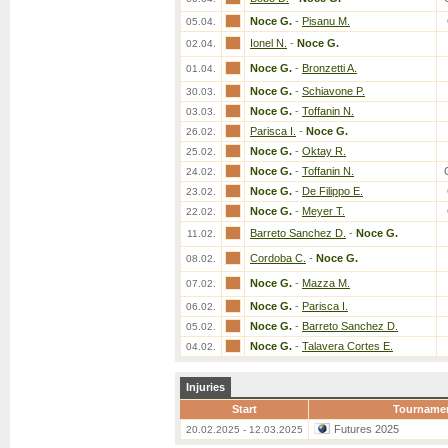
Noce G.
-
Pisanu M.
05.04.
Ionel N.
-
Noce G.
02.04.
Noce G.
-
Bronzetti A.
01.04.
Noce G.
-
Schiavone P.
30.03.
Noce G.
-
Toffanin N.
03.03.
Parisca I.
-
Noce G.
26.02.
Noce G.
-
Oktay R.
25.02.
Noce G.
-
Toffanin N.
24.02.
Noce G.
-
De Filippo E.
23.02.
Noce G.
-
Meyer T.
22.02.
Barreto Sanchez D.
-
Noce G.
11.02.
Cordoba C.
-
Noce G.
08.02.
Noce G.
-
Mazza M.
07.02.
Noce G.
-
Parisca I.
06.02.
Noce G.
-
Barreto Sanchez D.
05.02.
Noce G.
-
Talavera Cortes E.
04.02.
Injuries
Start
Tourname
Futures 2025
20.02.2025 - 12.03.2025