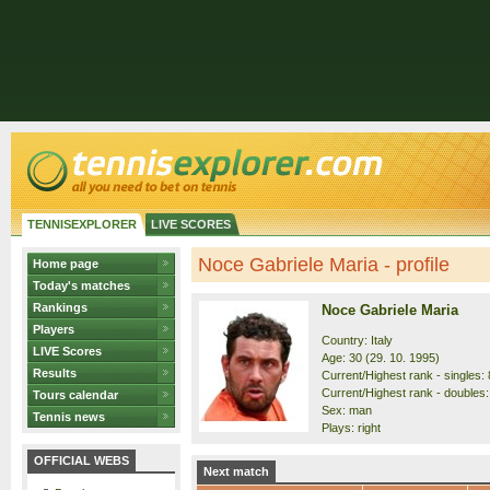
TENNISEXPLORER
LIVE SCORES
Noce Gabriele Maria - profile
Home page
Today's matches
Rankings
Noce Gabriele Maria
Players
Country: Italy
LIVE Scores
Age: 30 (29. 10. 1995)
Results
Current/Highest rank - singles: 
Current/Highest rank - doubles:
Tours calendar
Sex: man
Tennis news
Plays: right
OFFICIAL WEBS
Next match