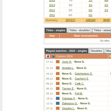
2015
7/5
1/1
6/4
2013
3/2
3/1
0/1
2012
2/2
0/1
2/1
2011
0/1
0/1
-
Summary:
207/217
168/163
38/48
Titles - singles
Titles - doubles
Titles - mix
Year
Main tournaments
No titles
Played matches - 2024 - singles
Doubles
Mix
Futures 2024
Jovic N.
-
Noce G.
17.12.
Angelini L.
-
Noce G.
11.12.
Noce G.
-
Dolzhenkov D.
10.12.
Noce G.
-
Gaxherri S.
09.12.
Noce G.
-
Celik C.
08.12.
Tiurnev E.
-
Noce G.
06.12.
Noce G.
-
Figl M.
05.12.
Tsitsipas P.
-
Noce G.
19.11.
Dalmasso G.
-
Noce G.
12.11.
Giustino L.
-
Noce G.
07.11.