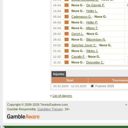
Noce G.
-
De Giorgio P.
16.04.
Noce G.
-
Heller L.
14.04.
Cadenasso G.
-
Noce G.
05.04.
Noce G.
-
Heller P.
04.04.
Noce G.
-
Alfano T.
02.04.
Gerch L.
-
Noce G.
29.02.
Noce G.
-
Bilozertsev N.
28.02.
Sanchez Jover C.
-
Noce G.
23.02.
Noce G.
-
Nikles J.
21.02.
Cavallo F.
-
Noce G.
12.02.
Noce G.
-
Dossetter C.
11.02.
Injuries
Start
Tourname
Futures 2025
20.02.2025 - 12.03.2025
«
List of players
Copyright © 2008-2026 TennisExplorer.com.
Gamble Responsibly.
Gambling Therapy
. 18+