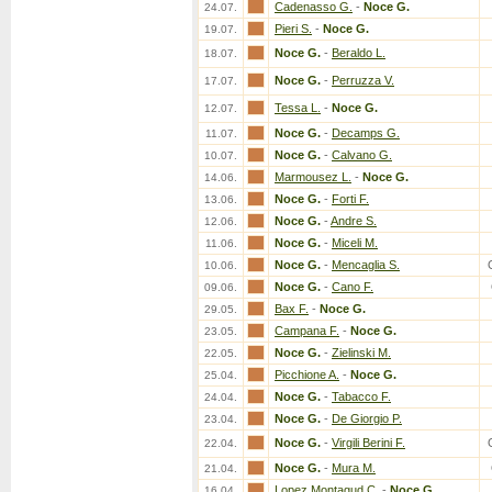
Cadenasso G.
-
Noce G.
24.07.
Pieri S.
-
Noce G.
19.07.
Noce G.
-
Beraldo L.
18.07.
Noce G.
-
Perruzza V.
17.07.
Tessa L.
-
Noce G.
12.07.
Noce G.
-
Decamps G.
11.07.
Noce G.
-
Calvano G.
10.07.
Marmousez L.
-
Noce G.
14.06.
Noce G.
-
Forti F.
13.06.
Noce G.
-
Andre S.
12.06.
Noce G.
-
Miceli M.
11.06.
Noce G.
-
Mencaglia S.
10.06.
Noce G.
-
Cano F.
09.06.
Bax F.
-
Noce G.
29.05.
Campana F.
-
Noce G.
23.05.
Noce G.
-
Zielinski M.
22.05.
Picchione A.
-
Noce G.
25.04.
Noce G.
-
Tabacco F.
24.04.
Noce G.
-
De Giorgio P.
23.04.
Noce G.
-
Virgili Berini F.
22.04.
Noce G.
-
Mura M.
21.04.
Lopez Montagud C.
-
Noce G.
16.04.