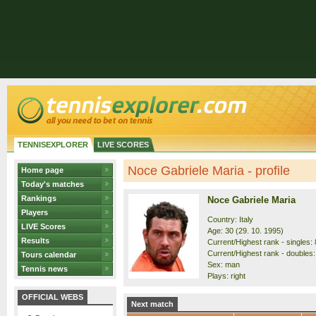
TENNISEXPLORER
LIVE SCORES
Noce Gabriele Maria - profile
Home page
Today's matches
Rankings
Noce Gabriele Maria
Players
Country: Italy
LIVE Scores
Age: 30 (29. 10. 1995)
Results
Current/Highest rank - singles: 
Current/Highest rank - doubles:
Tours calendar
Sex: man
Tennis news
Plays: right
OFFICIAL WEBS
Next match