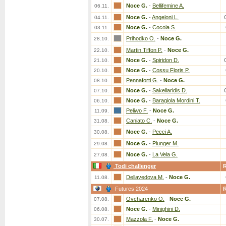
Noce G.
-
Bellifemine A.
06.11.
Noce G.
-
Angeloni L.
04.11.
Noce G.
-
Cocola S.
03.11.
Prihodko O.
-
Noce G.
28.10.
Martin Tiffon P.
-
Noce G.
22.10.
Noce G.
-
Spiridon D.
21.10.
Noce G.
-
Cossu Floris P.
20.10.
Pennaforti G.
-
Noce G.
08.10.
Noce G.
-
Sakellaridis D.
07.10.
Noce G.
-
Baragiola Mordini T.
06.10.
Peliwo F.
-
Noce G.
11.09.
Caniato C.
-
Noce G.
31.08.
Noce G.
-
Pecci A.
30.08.
Noce G.
-
Plunger M.
29.08.
Noce G.
-
La Vela G.
27.08.
Todi challenger
Dellavedova M.
-
Noce G.
11.08.
Futures 2024
Ovcharenko O.
-
Noce G.
07.08.
Noce G.
-
Minighini D.
06.08.
Mazzola F.
-
Noce G.
30.07.