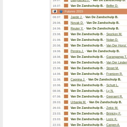
Davydenko P.
-
Van De Zandschulp B.
18.07.
Van De Zandschulp B.
-
Belfer D.
18.07.
Futures 2015
Jaede J.
-
Van De Zandschulp B.
08.07.
Novak D.
-
Van De Zandschulp B.
29.06.
Reuter Y.
-
Van De Zandschulp B.
24.06.
Van De Zandschulp B.
-
Sporken M.
23.06.
Van De Zandschulp B.
-
Nolan D.
21.06.
Van De Zandschulp B.
-
Van Der Horst 
20.06.
Pereira J.
-
Van De Zandschulp B.
19.06.
Van De Zandschulp B.
-
Garanganga T.
18.06.
Van De Zandschulp B.
-
Van Der Linden
16.06.
Van De Zandschulp B.
-
Street M.
15.06.
Van De Zandschulp B.
-
Frantzen R.
14.06.
Cagnina J.
-
Van De Zandschulp B.
11.06.
Van De Zandschulp B.
-
Schutt L.
10.06.
Van De Zandschulp B.
-
Ly N.
08.06.
Van De Zandschulp B.
-
Geeraert R.
07.06.
Urbanija M.
-
Van De Zandschulp B.
28.03.
Van De Zandschulp B.
-
Zekic M.
26.03.
Van De Zandschulp B.
-
Brtnicky F.
23.03.
Van De Zandschulp B.
-
Lozic K.
23.03.
Van De Zandschulp B.
-
Carpen A.
22.03.