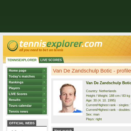
TENNISEXPLORER
LIVE SCORES
Van De Zandschulp Botic - profile
Home page
Today's matches
Rankings
Van De Zandschulp Boti
Players
Country: Netherlands
LIVE Scores
Height / Weight: 188 cm / 83 kg
Results
Age: 30 (4. 10. 1995)
Current/Highest rank - singles: 7
Tours calendar
Current/Highest rank - doubles: 
Tennis news
Sex: man
Plays: right
OFFICIAL WEBS
Next match