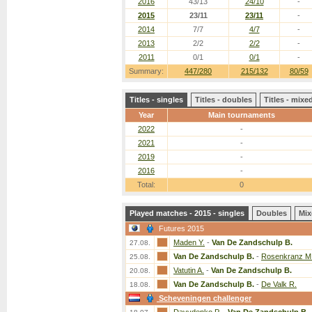
2016
43/13
24/10
-
2015
23/11
23/11
-
2014
7/7
4/7
-
2013
2/2
2/2
-
2011
0/1
0/1
-
Summary:
447/280
215/132
80/59
Titles - singles
Titles - doubles
Titles - mix
Year
Main tournaments
2022
-
2021
-
2019
-
2016
-
Total:
0
Played matches - 2015 - singles
Doubles
Mix
Futures 2015
Maden Y.
-
Van De Zandschulp B.
27.08.
Van De Zandschulp B.
-
Rosenkranz M
25.08.
Vatutin A.
-
Van De Zandschulp B.
20.08.
Van De Zandschulp B.
-
De Valk R.
18.08.
Scheveningen challenger