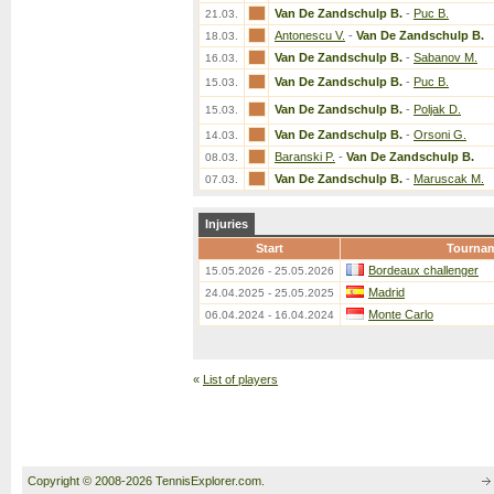
Van De Zandschulp B.
-
Puc B.
21.03.
Antonescu V.
-
Van De Zandschulp B.
18.03.
Van De Zandschulp B.
-
Sabanov M.
16.03.
Van De Zandschulp B.
-
Puc B.
15.03.
Van De Zandschulp B.
-
Poljak D.
15.03.
Van De Zandschulp B.
-
Orsoni G.
14.03.
Baranski P.
-
Van De Zandschulp B.
08.03.
Van De Zandschulp B.
-
Maruscak M.
07.03.
Injuries
Start
Tourna
Bordeaux challenger
15.05.2026 - 25.05.2026
Madrid
24.04.2025 - 25.05.2025
Monte Carlo
06.04.2024 - 16.04.2024
«
List of players
Copyright © 2008-2026 TennisExplorer.com.