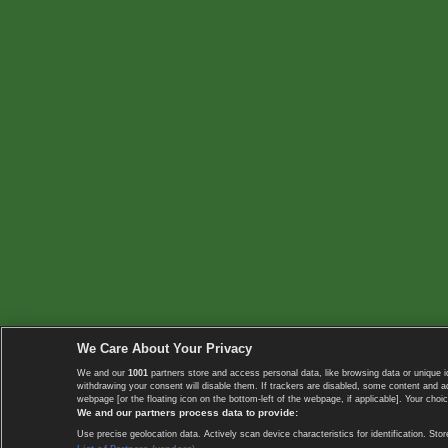
We Care About Your Privacy
We and our
1001
partners store and access personal data, like browsing data or unique i
withdrawing your consent will disable them. If trackers are disabled, some content and 
webpage [or the floating icon on the bottom-left of the webpage, if applicable]. Your choic
We and our partners process data to provide:
Use precise geolocation data. Actively scan device characteristics for identification. 