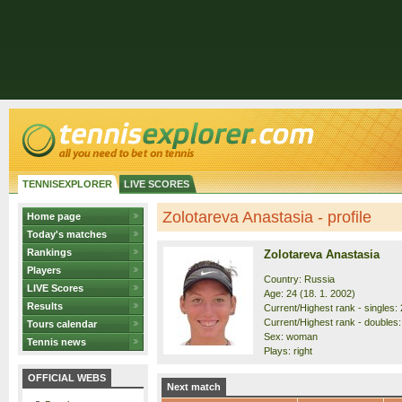
TENNISEXPLORER
LIVE SCORES
Zolotareva Anastasia - profile
Home page
Today's matches
Rankings
Zolotareva Anastasia
Players
Country: Russia
LIVE Scores
Age: 24 (18. 1. 2002)
Results
Current/Highest rank - singles: 
Current/Highest rank - doubles:
Tours calendar
Sex: woman
Tennis news
Plays: right
OFFICIAL WEBS
Next match