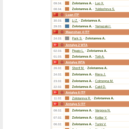
Zolotareva A.
-
Luo X.
09.04.
Zolotareva A.
-
Yuldasheva S.
08.04.
Luan ITF
Li Z.
-
Zolotareva A.
30.03.
Zolotareva A.
-
Yamazaki I.
29.03.
Maanshan 4 ITF
Park S.
-
Zolotareva A.
24.03.
Antalya 2 WTA
Pigato L.
-
Zolotareva A.
02.03.
Zolotareva A.
-
Toth A.
01.03.
Antalya WTA
Sherif M.
-
Zolotareva A.
26.02.
Zolotareva A.
-
Riera J.
24.02.
Zolotareva A.
-
Colmegna M.
23.02.
Zolotareva A.
-
Cakil D.
22.02.
Antalya 6 ITF
Zolotareva R.
-
Zolotareva A.
11.02.
Antalya 5 ITF
Zolotareva A.
-
Vargova N.
08.02.
Zolotareva A.
-
Kotliar Y.
07.02.
Zolotareva A.
-
Turini V.
06.02.