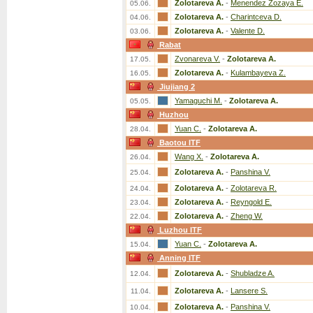
Zolotareva A.
-
Menendez Zozaya E.
05.06.
Zolotareva A.
-
Charintceva D.
04.06.
Zolotareva A.
-
Valente D.
03.06.
Rabat
Zvonareva V.
-
Zolotareva A.
17.05.
Zolotareva A.
-
Kulambayeva Z.
16.05.
Jiujiang 2
Yamaguchi M.
-
Zolotareva A.
05.05.
Huzhou
Yuan C.
-
Zolotareva A.
28.04.
Baotou ITF
Wang X.
-
Zolotareva A.
26.04.
Zolotareva A.
-
Panshina V.
25.04.
Zolotareva A.
-
Zolotareva R.
24.04.
Zolotareva A.
-
Reyngold E.
23.04.
Zolotareva A.
-
Zheng W.
22.04.
Luzhou ITF
Yuan C.
-
Zolotareva A.
15.04.
Anning ITF
Zolotareva A.
-
Shubladze A.
12.04.
Zolotareva A.
-
Lansere S.
11.04.
Zolotareva A.
-
Panshina V.
10.04.