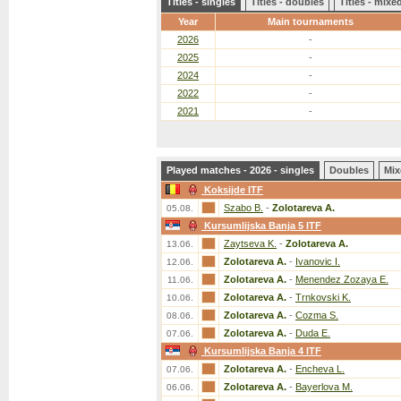
Titles - singles
Titles - doubles
Titles - mix
Year
Main tournaments
2026
-
2025
-
2024
-
2022
-
2021
-
Played matches - 2026 - singles
Doubles
Mix
Koksijde ITF
Szabo B.
-
Zolotareva A.
05.08.
Kursumlijska Banja 5 ITF
Zaytseva K.
-
Zolotareva A.
13.06.
Zolotareva A.
-
Ivanovic I.
12.06.
Zolotareva A.
-
Menendez Zozaya E.
11.06.
Zolotareva A.
-
Trnkovski K.
10.06.
Zolotareva A.
-
Cozma S.
08.06.
Zolotareva A.
-
Duda E.
07.06.
Kursumlijska Banja 4 ITF
Zolotareva A.
-
Encheva L.
07.06.
Zolotareva A.
-
Bayerlova M.
06.06.