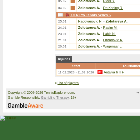
Zolotareva A.
-
Ricci B.
05.02.
Zolotareva A.
-
De Koning R.
04.02.
UTR Pro Tennis Series 5
Radovanovic N.
-
Zolotareva A.
25.01.
Zolotareva A.
-
Rasim M.
24.01.
Zolotareva A.
-
Labib N.
23.01.
Zolotareva A.
-
Obradovic A.
21.01.
Zolotareva A.
-
Wagenaar L.
20.01.
Injuries
Start
Tourname
Antalya 6 ITF
11.02.2026 - 11.02.2026
«
List of players
Copyright © 2008-2026 TennisExplorer.com.
Gamble Responsibly.
Gambling Therapy
. 18+