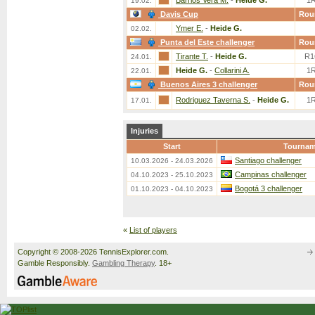
Barrios Vera M.
-
Heide G.
1
19.02.
Davis Cup
Rou
Ymer E.
-
Heide G.
02.02.
Punta del Este challenger
Rou
Tirante T.
-
Heide G.
R1
24.01.
Heide G.
-
Collarini A.
1
22.01.
Buenos Aires 3 challenger
Rou
Rodriguez Taverna S.
-
Heide G.
1
17.01.
Injuries
Start
Tournam
Santiago challenger
10.03.2026 - 24.03.2026
Campinas challenger
04.10.2023 - 25.10.2023
Bogotá 3 challenger
01.10.2023 - 04.10.2023
«
List of players
Copyright © 2008-2026 TennisExplorer.com.
Gamble Responsibly.
Gambling Therapy
. 18+