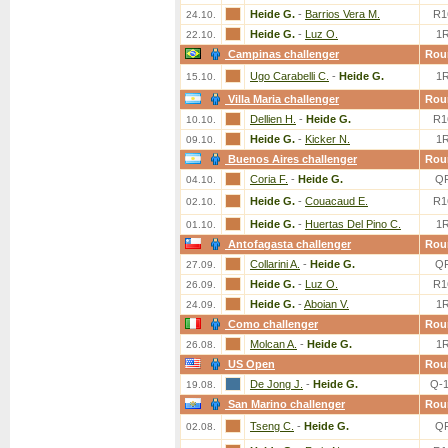
Heide G.
-
Barrios Vera M.
R1
24.10.
Heide G.
-
Luz O.
1
22.10.
Campinas challenger
Rou
Ugo Carabelli C.
-
Heide G.
1
15.10.
Villa Maria challenger
Rou
Dellien H.
-
Heide G.
R1
10.10.
Heide G.
-
Kicker N.
1
09.10.
Buenos Aires challenger
Rou
Coria F.
-
Heide G.
Q
04.10.
Heide G.
-
Couacaud E.
R1
02.10.
Heide G.
-
Huertas Del Pino C.
1
01.10.
Antofagasta challenger
Rou
Collarini A.
-
Heide G.
Q
27.09.
Heide G.
-
Luz O.
R1
26.09.
Heide G.
-
Aboian V.
1
24.09.
Como challenger
Rou
Molcan A.
-
Heide G.
1
26.08.
US Open
Rou
De Jong J.
-
Heide G.
Q-
19.08.
San Marino challenger
Rou
Tseng C.
-
Heide G.
Q
02.08.