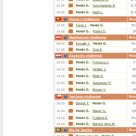
Heide G.
-
Yunchaokete B.
Q-
22.05.
Heide G.
-
Klein L.
Q-
20.05.
Oeiras 2 challenger
Rou
Faria J.
-
Heide G.
R1
15.05.
Heide G.
-
Popko D.
1
14.05.
Mauthausen challenger
Rou
Kovalik J.
-
Heide G.
R1
09.05.
Heide G.
-
Gea A.
1
07.05.
Asuncion challenger
Rou
Heide G.
-
Fonseca J.
F
25.03.
Heide G.
-
Varillas J.
S
24.03.
Heide G.
-
Weis A.
Q
23.03.
Heide G.
-
Sakamoto P.
R1
22.03.
Heide G.
-
Aboian V.
1
20.03.
Santiago challenger
Rou
Bagnis F.
-
Heide G.
S
16.03.
Heide G.
-
Mager G.
Q
16.03.
Heide G.
-
Collarini A.
R1
14.03.
Heide G.
-
Barrios Vera M.
1
12.03.
Rio de Janeiro
Rou