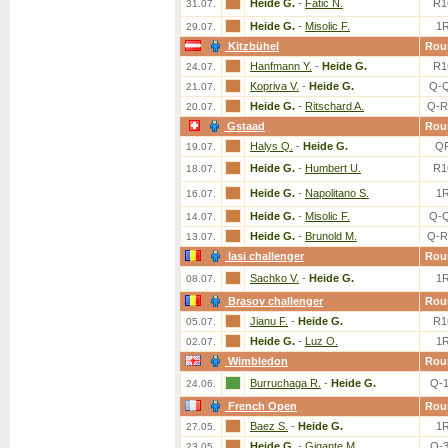
Heide G.
-
Fatic N.
R1
31.07.
Heide G.
-
Misolic F.
1
29.07.
Kitzbühel
Rou
Hanfmann Y.
-
Heide G.
R1
24.07.
Kopriva V.
-
Heide G.
Q-
21.07.
Heide G.
-
Ritschard A.
Q-R
20.07.
Gstaad
Rou
Halys Q.
-
Heide G.
Q
19.07.
Heide G.
-
Humbert U.
R1
18.07.
Heide G.
-
Napolitano S.
1
16.07.
Heide G.
-
Misolic F.
Q-
14.07.
Heide G.
-
Brunold M.
Q-R
13.07.
Iasi challenger
Rou
Sachko V.
-
Heide G.
1
08.07.
Brasov challenger
Rou
Jianu F.
-
Heide G.
R1
05.07.
Heide G.
-
Luz O.
1
02.07.
Wimbledon
Rou
Burruchaga R.
-
Heide G.
Q-
24.06.
French Open
Rou
Baez S.
-
Heide G.
1
27.05.
Heide G.
-
Gigante M.
Q-
23.05.