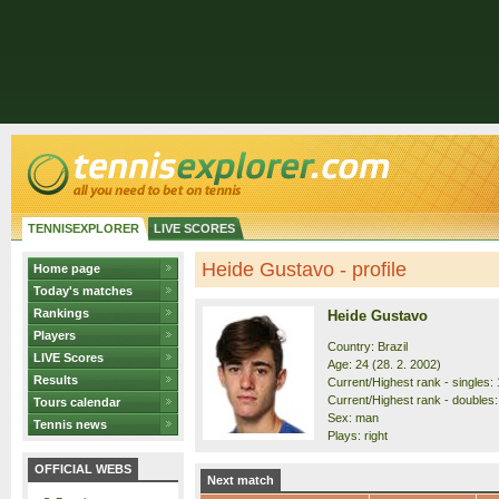
TENNISEXPLORER
LIVE SCORES
Heide Gustavo - profile
Home page
Today's matches
Rankings
Heide Gustavo
Players
Country: Brazil
LIVE Scores
Age: 24 (28. 2. 2002)
Results
Current/Highest rank - singles: 
Current/Highest rank - doubles:
Tours calendar
Sex: man
Tennis news
Plays: right
OFFICIAL WEBS
Next match