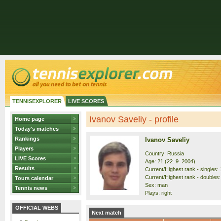
TENNISEXPLORER
LIVE SCORES
Ivanov Saveliy - profile
Home page
Today's matches
Rankings
Ivanov Saveliy
Players
Country: Russia
LIVE Scores
Age: 21 (22. 9. 2004)
Results
Current/Highest rank - singles: 
Current/Highest rank - doubles:
Tours calendar
Sex: man
Tennis news
Plays: right
OFFICIAL WEBS
Next match