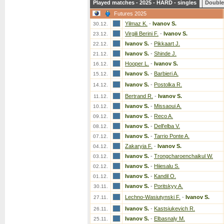
Played matches - 2025 - HARD - singles
Double
Futures 2025
Yilmaz K.
-
Ivanov S.
30.12.
Virgili Berini F.
-
Ivanov S.
23.12.
Ivanov S.
-
Pikkaart J.
22.12.
Ivanov S.
-
Shinde J.
21.12.
Hooper L.
-
Ivanov S.
16.12.
Ivanov S.
-
Barbieri A.
15.12.
Ivanov S.
-
Postolka R.
14.12.
Bertrand R.
-
Ivanov S.
11.12.
Ivanov S.
-
Missaoui A.
10.12.
Ivanov S.
-
Reco A.
09.12.
Ivanov S.
-
Dell'elba V.
08.12.
Ivanov S.
-
Tarrio Ponte A.
07.12.
Zakaryia F.
-
Ivanov S.
04.12.
Ivanov S.
-
Trongcharoenchaikul W.
03.12.
Ivanov S.
-
Hiiesalu S.
02.12.
Ivanov S.
-
Kandil O.
01.12.
Ivanov S.
-
Poritskyy A.
30.11.
Lechno-Wasiutynski F.
-
Ivanov S.
27.11.
Ivanov S.
-
Kastsiukevich R.
26.11.
Ivanov S.
-
Elbasnaly M.
25.11.