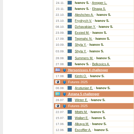
Ivanov S.
-
Aregger L.
24.11.
Ivanov S.
-
Elnaqa S.
23.11.
Aleshchev A.
-
Ivanov S.
22.10.
Frydrych V.
-
Ivanov S.
15.10.
Dzhavakian Y.
-
Ivanov S.
08.10.
Exsted M.
-
Ivanov S.
23.09.
Tepmahc N.
-
Ivanov S.
17.09.
Shyla Y.
-
Ivanov S.
10.09.
Shyla Y.
-
Ivanov S.
03.09.
Summers M.
-
Ivanov S.
28.08.
Ivanov S.
-
Belkovics A.
27.08.
Hersonissos 4 challenger
Kimhi O.
-
Ivanov S.
17.08.
Futures 2025
Arutiunian E.
-
Ivanov S.
06.08.
Astana 5 challenger
Winter E.
-
Ivanov S.
28.07.
Futures 2025
Mbithi M.
-
Ivanov S.
22.07.
Wallart E.
-
Ivanov S.
15.07.
Alkaya M.
-
Ivanov S.
17.06.
Escoffier A.
-
Ivanov S.
12.06.