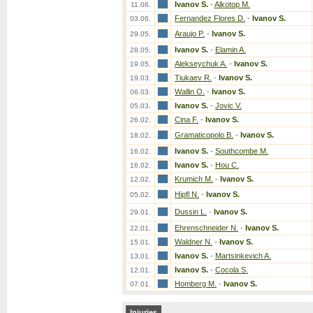
Ivanov S.
-
Alkotop M.
11.06.
Fernandez Flores D.
-
Ivanov S.
03.06.
Araujo P.
-
Ivanov S.
29.05.
Ivanov S.
-
Elamin A.
28.05.
Alekseychuk A.
-
Ivanov S.
19.05.
Tiukaev R.
-
Ivanov S.
19.03.
Wallin O.
-
Ivanov S.
06.03.
Ivanov S.
-
Jovic V.
05.03.
Cina F.
-
Ivanov S.
26.02.
Gramaticopolo B.
-
Ivanov S.
18.02.
Ivanov S.
-
Southcombe M.
16.02.
Ivanov S.
-
Hou C.
16.02.
Krumich M.
-
Ivanov S.
12.02.
Hipfl N.
-
Ivanov S.
05.02.
Dussin L.
-
Ivanov S.
29.01.
Ehrenschneider N.
-
Ivanov S.
22.01.
Waldner N.
-
Ivanov S.
15.01.
Ivanov S.
-
Martsinkevich A.
13.01.
Ivanov S.
-
Cocola S.
12.01.
Homberg M.
-
Ivanov S.
07.01.
Injuries