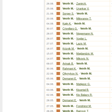
Vetrih M.
-
Zanini A.
26.08.
Vetrih M.
-
Urankar V.
25.08.
Sorger S.
-
Vetrih M.
21.08.
Vetrih M.
-
Milovanov T.
20.08.
Kajin K.
-
Vetrih M.
04.08.
Crivellaro G.
-
Vetrih M.
30.07.
Vetrih M.
-
Niggemann N.
28.07.
Vetrih M.
-
Vuglar L.
28.07.
Vetrih M.
-
Lazic M.
27.07.
Kriznik M.
-
Vetrih M.
16.07.
Vetrih M.
-
Majdandzic M.
15.07.
Vetrih M.
-
Mikovic N.
14.07.
Artnak B.
-
Vetrih M.
09.07.
Rahmani K.
-
Vetrih M.
30.06.
Oliynykov N.
-
Vetrih M.
22.06.
Demanet E.
-
Vetrih M.
05.06.
Vetrih M.
-
Matijasic G.
04.06.
Vetrih M.
-
Kisantal B.
03.06.
Vetrih M.
-
Kis Balazs R.
02.06.
Demanet E.
-
Vetrih M.
28.05.
Vetrih M.
-
Fondriest M.
27.05.
Vetrih M.
-
Bajrovic T.
26.05.