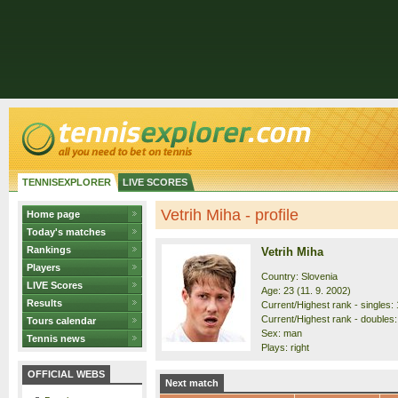
TENNISEXPLORER
LIVE SCORES
Vetrih Miha - profile
Home page
Today's matches
Rankings
Vetrih Miha
Players
Country: Slovenia
LIVE Scores
Age: 23 (11. 9. 2002)
Results
Current/Highest rank - singles: 
Current/Highest rank - doubles:
Tours calendar
Sex: man
Tennis news
Plays: right
OFFICIAL WEBS
Next match