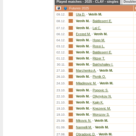
Played matches - 2025 - CLAY - singles
Double
Futures 2025
Uta D.
-
Vetrih M.
09.12.
Vetrih M.
-
Baldisserri E.
08.12.
Vetrih M.
-
Lai C.
07.12.
Exsted M.
-
Vetrih M.
06.12.
Vetrih M.
-
Hopp M.
04.12.
Vetrih M.
-
Rossi L.
03.12.
Vetrih M.
-
Baldisserri E.
02.12.
Vetrih M.
-
Ritzer T.
01.12.
Vetrih M.
-
Bakhshaliev I.
30.11.
Marchenko A.
-
Vetrih M.
27.10.
Vetrih M.
-
Pivnik O.
26.10.
Miladinovic M.
-
Vetrih M.
24.10.
Vetrih M.
-
Popovic S.
23.10.
Vetrih M.
-
Oliynykov N.
22.10.
Vetrih M.
-
Kajin K.
21.10.
Vetrih M.
-
Knezevic M.
19.10.
Vetrih M.
-
Morozov S.
19.10.
Mikovic N.
-
Vetrih M.
25.09.
Nannelli M.
-
Vetrih M.
01.09.
Obradovic D.
-
Vetrih M.
27.08.