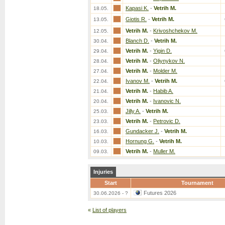
Kapasi K.
-
Vetrih M.
18.05.
Giotis R.
-
Vetrih M.
13.05.
Vetrih M.
-
Krivoshchekov M.
12.05.
Blanch D.
-
Vetrih M.
30.04.
Vetrih M.
-
Yigin D.
29.04.
Vetrih M.
-
Oliynykov N.
28.04.
Vetrih M.
-
Molder M.
27.04.
Ivanov M.
-
Vetrih M.
22.04.
Vetrih M.
-
Habib A.
21.04.
Vetrih M.
-
Ivanovic N.
20.04.
Jilly A.
-
Vetrih M.
25.03.
Vetrih M.
-
Petrovic D.
23.03.
Gundacker J.
-
Vetrih M.
16.03.
Hornung G.
-
Vetrih M.
10.03.
Vetrih M.
-
Muller M.
09.03.
Injuries
Start
Tournament
Futures 2026
30.06.2026 - ?
«
List of players