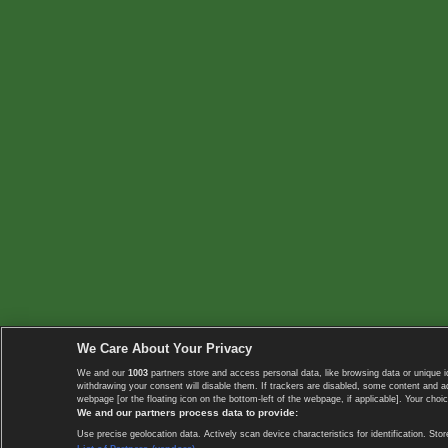
We Care About Your Privacy
We and our
1003
partners store and access personal data, like browsing data or unique i
withdrawing your consent will disable them. If trackers are disabled, some content and 
webpage [or the floating icon on the bottom-left of the webpage, if applicable]. Your choic
We and our partners process data to provide:
Use precise geolocation data. Actively scan device characteristics for identification. 