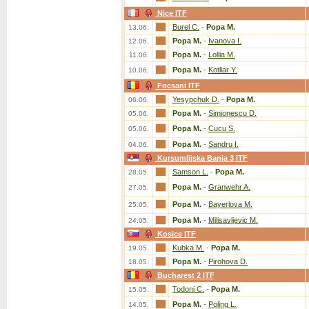
Nice ITF
Burel C.
-
Popa M.
13.06.
Popa M.
-
Ivanova I.
12.06.
Popa M.
-
Lollia M.
11.06.
Popa M.
-
Kotliar Y.
10.06.
Focsani ITF
Yesypchuk D.
-
Popa M.
06.06.
Popa M.
-
Simionescu D.
05.06.
Popa M.
-
Cucu S.
05.06.
Popa M.
-
Sandru I.
04.06.
Kursumlijska Banja 3 ITF
Samson L.
-
Popa M.
28.05.
Popa M.
-
Granwehr A.
27.05.
Popa M.
-
Bayerlova M.
25.05.
Popa M.
-
Milisavljevic M.
24.05.
Kosice ITF
Kubka M.
-
Popa M.
19.05.
Popa M.
-
Pirohova D.
18.05.
Bucharest 2 ITF
Todoni C.
-
Popa M.
15.05.
Popa M.
-
Poling L.
14.05.