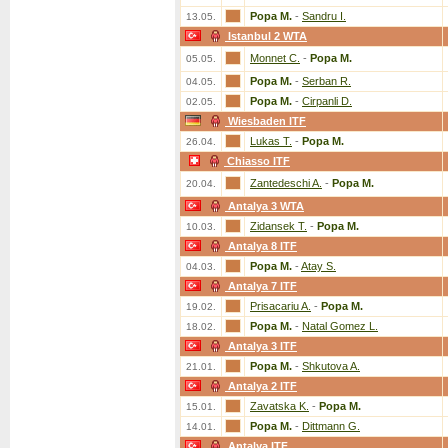
Popa M.
-
Sandru I.
13.05.
Istanbul 2 WTA
Monnet C.
-
Popa M.
05.05.
Popa M.
-
Serban R.
04.05.
Popa M.
-
Cirpanli D.
02.05.
Wiesbaden ITF
Lukas T.
-
Popa M.
26.04.
Chiasso ITF
Zantedeschi A.
-
Popa M.
20.04.
Antalya 3 WTA
Zidansek T.
-
Popa M.
10.03.
Antalya 8 ITF
Popa M.
-
Atay S.
04.03.
Antalya 7 ITF
Prisacariu A.
-
Popa M.
19.02.
Popa M.
-
Natal Gomez L.
18.02.
Antalya 3 ITF
Popa M.
-
Shkutova A.
21.01.
Antalya 2 ITF
Zavatska K.
-
Popa M.
15.01.
Popa M.
-
Dittmann G.
14.01.
Antalya ITF