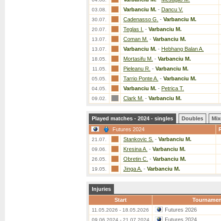
Varbanciu M.
-
Dancu V.
03.08.
Cadenasso G.
-
Varbanciu M.
30.07.
Teglas I.
-
Varbanciu M.
20.07.
Coman M.
-
Varbanciu M.
13.07.
Varbanciu M.
-
Hebhang Balan A.
13.07.
Mortasifu M.
-
Varbanciu M.
18.05.
Pieleanu R.
-
Varbanciu M.
11.05.
Tarrio Ponte A.
-
Varbanciu M.
05.05.
Varbanciu M.
-
Petrica T.
04.05.
Clark M.
-
Varbanciu M.
09.02.
Played matches - 2024 - singles
Doubles
Mix
Futures 2024
Stankovic S.
-
Varbanciu M.
21.07.
Kresina A.
-
Varbanciu M.
09.06.
Obretin C.
-
Varbanciu M.
26.05.
Jinga A.
-
Varbanciu M.
19.05.
Injuries
Start
Tournamen
Futures 2026
11.05.2026 - 18.05.2026
Futures 2024
09.06.2024 - 21.07.2024