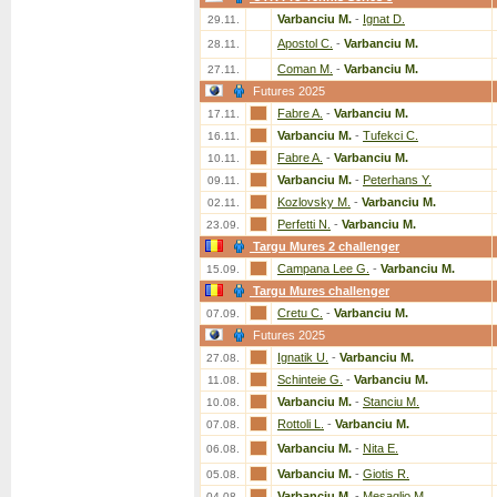
Varbanciu M.
-
Ignat D.
29.11.
Apostol C.
-
Varbanciu M.
28.11.
Coman M.
-
Varbanciu M.
27.11.
Futures 2025
Fabre A.
-
Varbanciu M.
17.11.
Varbanciu M.
-
Tufekci C.
16.11.
Fabre A.
-
Varbanciu M.
10.11.
Varbanciu M.
-
Peterhans Y.
09.11.
Kozlovsky M.
-
Varbanciu M.
02.11.
Perfetti N.
-
Varbanciu M.
23.09.
Targu Mures 2 challenger
Campana Lee G.
-
Varbanciu M.
15.09.
Targu Mures challenger
Cretu C.
-
Varbanciu M.
07.09.
Futures 2025
Ignatik U.
-
Varbanciu M.
27.08.
Schinteie G.
-
Varbanciu M.
11.08.
Varbanciu M.
-
Stanciu M.
10.08.
Rottoli L.
-
Varbanciu M.
07.08.
Varbanciu M.
-
Nita E.
06.08.
Varbanciu M.
-
Giotis R.
05.08.
Varbanciu M.
-
Mesaglio M.
04.08.