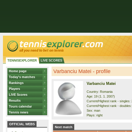
TENNISEXPLORER
LIVE SCORES
Varbanciu Matei - profile
Home page
Today's matches
Rankings
Varbanciu Matei
Players
Country: Romania
LIVE Scores
Age: 19 (1. 1. 2007)
Results
Current/Highest rank - singles: 
Current/Highest rank - doubles:
Tours calendar
Sex: man
Tennis news
Plays: right
OFFICIAL WEBS
Next match