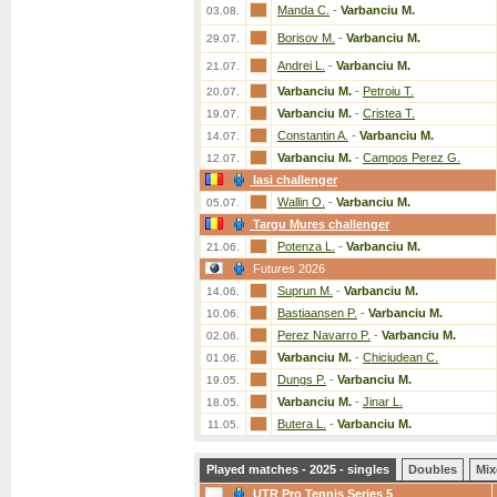
Manda C.
-
Varbanciu M.
03.08.
Borisov M.
-
Varbanciu M.
29.07.
Andrei L.
-
Varbanciu M.
21.07.
Varbanciu M.
-
Petroiu T.
20.07.
Varbanciu M.
-
Cristea T.
19.07.
Constantin A.
-
Varbanciu M.
14.07.
Varbanciu M.
-
Campos Perez G.
12.07.
Iasi challenger
Wallin O.
-
Varbanciu M.
05.07.
Targu Mures challenger
Potenza L.
-
Varbanciu M.
21.06.
Futures 2026
Suprun M.
-
Varbanciu M.
14.06.
Bastiaansen P.
-
Varbanciu M.
10.06.
Perez Navarro P.
-
Varbanciu M.
02.06.
Varbanciu M.
-
Chiciudean C.
01.06.
Dungs P.
-
Varbanciu M.
19.05.
Varbanciu M.
-
Jinar L.
18.05.
Butera L.
-
Varbanciu M.
11.05.
Played matches - 2025 - singles
Doubles
Mix
UTR Pro Tennis Series 5