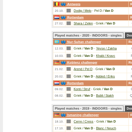
Antwerp
Dodig / Melo
-
Pel D /
Van D
20.10.
Rotterdam
Shara / Zelen
-
Griek /
Van D
27.02.
Played matches - 2020 - INDOORS - singles
Do
Nur-Sultan challenger
R
Griek /
Van D
-
Yevse / Zakha
12.03.
Griek /
Van D
-
Khabi / Kravc
10.03.
Koblenz challenger
R
Arend / Pel D
-
Griek /
Van D
21.02.
Griek /
Van D
-
Added / Eriks
20.02.
Rotterdam
R
Konti / Struf
-
Griek /
Van D
09.02.
Griek /
Van D
-
Bubli / Stakh
Q
08.02.
Played matches - 2019 - INDOORS - singles
Do
Ismaning challenger
Cerre / Cress
-
Griek /
Van D
18.10.
Griek /
Van D
-
Blanc / Neuch
17.10.