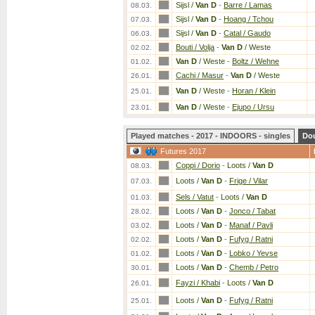
Sijsl /
Van D
-
Barre / Lamas
08.03.
Sijsl /
Van D
-
Hoang / Tchou
07.03.
Sijsl /
Van D
-
Catal / Gaudo
06.03.
Bouti / Volja
-
Van D
/ Weste
02.02.
Van D
/ Weste
-
Boltz / Wehne
01.02.
Cachi / Masur
-
Van D
/ Weste
26.01.
Van D
/ Weste
-
Horan / Klein
25.01.
Van D
/ Weste
-
Ejupo / Ursu
23.01.
Played matches - 2017 - INDOORS - singles
Do
Futures 2017
Coppi / Dorio
-
Loots /
Van D
08.03.
Loots /
Van D
-
Frige / Vilar
07.03.
Sels / Vatut
-
Loots /
Van D
01.03.
Loots /
Van D
-
Jonco / Tabat
28.02.
Loots /
Van D
-
Manaf / Pavli
03.02.
Loots /
Van D
-
Fufyg / Ratni
02.02.
Loots /
Van D
-
Lobko / Yevse
01.02.
Loots /
Van D
-
Chemb / Petro
30.01.
Fayzi / Khabi
-
Loots /
Van D
26.01.
Loots /
Van D
-
Fufyg / Ratni
25.01.