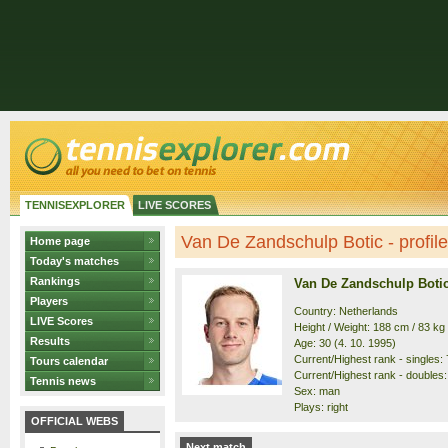
TENNISEXPLORER
LIVE SCORES
Van De Zandschulp Botic - profile
Home page
Today's matches
Rankings
Van De Zandschulp Boti
Players
Country: Netherlands
LIVE Scores
Height / Weight: 188 cm / 83 kg
Results
Age: 30 (4. 10. 1995)
Current/Highest rank - singles: 7
Tours calendar
Current/Highest rank - doubles: 
Tennis news
Sex: man
Plays: right
OFFICIAL WEBS
Next match