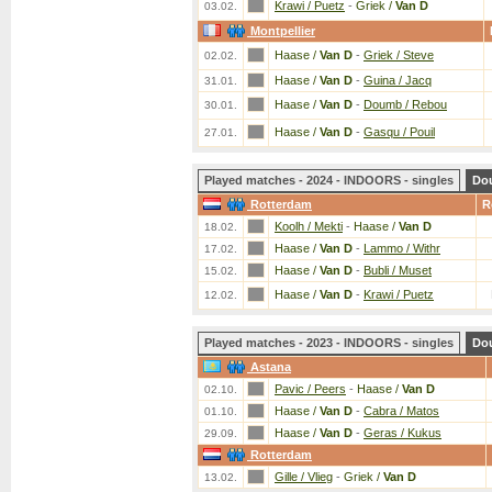
Krawi / Puetz
-
Griek /
Van D
03.02.
Montpellier
Haase /
Van D
-
Griek / Steve
02.02.
Haase /
Van D
-
Guina / Jacq
31.01.
Haase /
Van D
-
Doumb / Rebou
30.01.
Haase /
Van D
-
Gasqu / Pouil
27.01.
Played matches - 2024 - INDOORS - singles
Do
Rotterdam
R
Koolh / Mekti
-
Haase /
Van D
18.02.
Haase /
Van D
-
Lammo / Withr
17.02.
Haase /
Van D
-
Bubli / Muset
15.02.
Haase /
Van D
-
Krawi / Puetz
12.02.
Played matches - 2023 - INDOORS - singles
Do
Astana
Pavic / Peers
-
Haase /
Van D
02.10.
Haase /
Van D
-
Cabra / Matos
01.10.
Haase /
Van D
-
Geras / Kukus
29.09.
Rotterdam
Gille / Vlieg
-
Griek /
Van D
13.02.