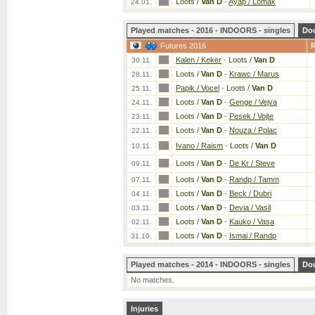
Loots /
Van D
-
Ayap / Lomak
24.01.
Played matches - 2016 - INDOORS - singles
Do
Futures 2016
Kalen / Keker
-
Loots /
Van D
30.11.
Loots /
Van D
-
Krawc / Marus
28.11.
Papik / Vocel
-
Loots /
Van D
25.11.
Loots /
Van D
-
Genge / Vejva
24.11.
Loots /
Van D
-
Pesek / Vojte
23.11.
Loots /
Van D
-
Nouza / Polac
22.11.
Ivano / Raism
-
Loots /
Van D
10.11.
Loots /
Van D
-
De Kr / Steve
09.11.
Loots /
Van D
-
Randp / Tamm
07.11.
Loots /
Van D
-
Beck / Dubri
04.11.
Loots /
Van D
-
Devia / Vasil
03.11.
Loots /
Van D
-
Kauko / Vasa
02.11.
Loots /
Van D
-
Ismai / Randp
31.10.
Played matches - 2014 - INDOORS - singles
Do
No matches.
Injuries