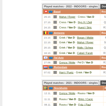
Played matches - 2022 - INDOORS - singles
Do
Basel
Ro
Mahut / Roger
-
Cress /
Van D
S
29.10.
Cress /
Van D
-
Nys H / Zieli
Q
27.10.
Cress /
Van D
-
Huesl / Stric
R
24.10.
Antwerp
Ro
Griek /
Van D
-
Bopan / Midde
23.10.
Griek /
Van D
-
Mahut / Roger
S
22.10.
Griek /
Van D
-
Malis / Schwa
Q
20.10.
Griek /
Van D
-
Cabal / Farah
R
18.10.
Tel Aviv
Ro
Gonza / Molte
-
Pel D /
Van D
R
27.09.
Rotterdam
Ro
Harri / Puetz
-
Griek /
Van D
R
07.02.
Played matches - 2021 - INDOORS - singles
Do
Stockholm
Gonza / Molte
-
Ruusu /
Van D
12.11.
Ruusu /
Van D
-
Brkic / Cacic
11.11.
Ruusu /
Van D
-
Fritz / Paul
08.11.