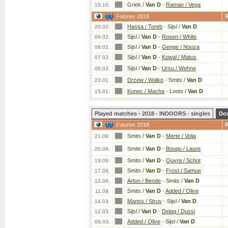
Griek /
Van D
-
Raman / Vega
15.10.
Futures 2019
Hassa / Toreb
-
Sijsl /
Van D
20.02.
Sijsl /
Van D
-
Rosen / White
09.02.
Sijsl /
Van D
-
Genge / Nouza
08.02.
Sijsl /
Van D
-
Kowal / Matus
07.02.
Sijsl /
Van D
-
Ursu / Wehne
06.02.
Drzew / Walko
-
Smits /
Van D
23.01.
Konec / Macha
-
Loots /
Van D
15.01.
Played matches - 2018 - INDOORS - singles
Do
Futures 2018
Smits /
Van D
-
Merte / Volja
21.09.
Smits /
Van D
-
Bouqu / Laure
20.09.
Smits /
Van D
-
Ouvra / Schot
19.09.
Smits /
Van D
-
Frost / Samue
17.09.
Artun / Bende
-
Smits /
Van D
12.09.
Smits /
Van D
-
Added / Olive
11.09.
Manss / Struv
-
Sijsl /
Van D
14.03.
Sijsl /
Van D
-
Delag / Dussi
12.03.
Added / Olive
-
Sijsl /
Van D
09.03.