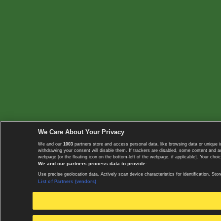
We Care About Your Privacy
We and our
1003
partners store and access personal data, like browsing data or unique i
withdrawing your consent will disable them. If trackers are disabled, some content and 
webpage [or the floating icon on the bottom-left of the webpage, if applicable]. Your choic
We and our partners process data to provide:
Use precise geolocation data. Actively scan device characteristics for identification. 
List of Partners (vendors)