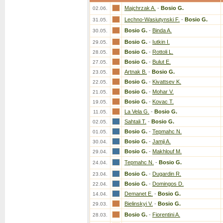
Majchrzak A.
-
Bosio G.
02.06.
Lechno-Wasiutynski F.
-
Bosio G.
31.05.
Bosio G.
-
Binda A.
30.05.
Bosio G.
-
Iutkin I.
29.05.
Bosio G.
-
Rottoli L.
28.05.
Bosio G.
-
Bulut E.
27.05.
Artnak B.
-
Bosio G.
23.05.
Bosio G.
-
Kivattsev K.
22.05.
Bosio G.
-
Mohar V.
21.05.
Bosio G.
-
Kovac T.
19.05.
La Vela G.
-
Bosio G.
11.05.
Sahtali T.
-
Bosio G.
02.05.
Bosio G.
-
Tepmahc N.
01.05.
Bosio G.
-
Jamji A.
30.04.
Bosio G.
-
Makhlouf M.
29.04.
Tepmahc N.
-
Bosio G.
24.04.
Bosio G.
-
Dugardin R.
23.04.
Bosio G.
-
Domingos D.
22.04.
Demanet E.
-
Bosio G.
14.04.
Bielinskyi V.
-
Bosio G.
29.03.
Bosio G.
-
Fiorentini A.
28.03.