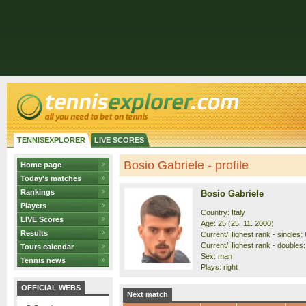
TENNISEXPLORER
LIVE SCORES
Bosio Gabriele - profile
Home page
Today's matches
Rankings
Bosio Gabriele
Players
Country: Italy
LIVE Scores
Age: 25 (25. 11. 2000)
Results
Current/Highest rank - singles: 
Current/Highest rank - doubles:
Tours calendar
Sex: man
Tennis news
Plays: right
OFFICIAL WEBS
Next match