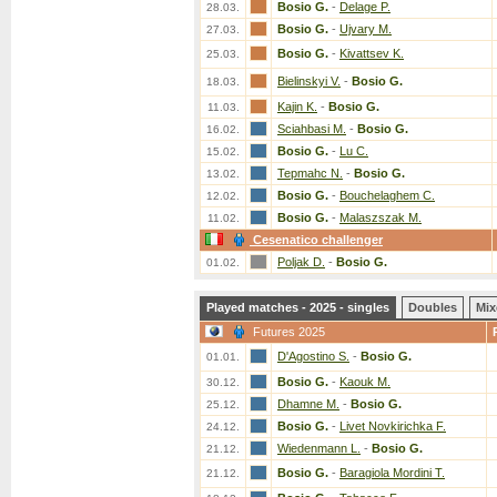
Bosio G.
-
Delage P.
28.03.
Bosio G.
-
Ujvary M.
27.03.
Bosio G.
-
Kivattsev K.
25.03.
Bielinskyi V.
-
Bosio G.
18.03.
Kajin K.
-
Bosio G.
11.03.
Sciahbasi M.
-
Bosio G.
16.02.
Bosio G.
-
Lu C.
15.02.
Tepmahc N.
-
Bosio G.
13.02.
Bosio G.
-
Bouchelaghem C.
12.02.
Bosio G.
-
Malaszszak M.
11.02.
Cesenatico challenger
Poljak D.
-
Bosio G.
01.02.
Played matches - 2025 - singles
Doubles
Mix
Futures 2025
D'Agostino S.
-
Bosio G.
01.01.
Bosio G.
-
Kaouk M.
30.12.
Dhamne M.
-
Bosio G.
25.12.
Bosio G.
-
Livet Novkirichka F.
24.12.
Wiedenmann L.
-
Bosio G.
21.12.
Bosio G.
-
Baragiola Mordini T.
21.12.