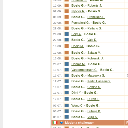
Bosio G.
-
Roberts J.
12.09.
Nijboer R.
-
Bosio G.
07.09.
Bosio G.
-
Francisco L.
06.09.
Pennaforti G.
-
Bosio G.
30.08.
Bosio G.
-
Reitano S.
28.08.
Fery A.
-
Bosio G.
24.08.
Bosio G.
-
Vale D.
22.08.
Dodig M.
-
Bosio G.
18.08.
Bosio G.
-
Safwat M.
17.08.
Bosio G.
-
Kobierski J.
16.08.
Donald M.
-
Bosio G.
26.07.
Vandermeersch C.
-
Bosio G.
19.07.
Bosio G.
-
Matsuoka S.
17.07.
Bosio G.
-
Kadiri Hassani Y.
17.07.
Bosio G.
-
Cottino S.
16.07.
Dlimi Y.
-
Bosio G.
13.07.
Bosio G.
-
Duran T.
12.07.
Wong C.
-
Bosio G.
07.07.
Bosio G.
-
Butulija B.
06.07.
Bosio G.
-
Vujic S.
05.07.
Modena challenger