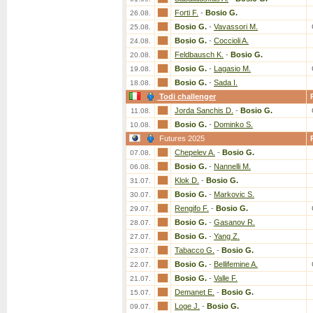
Forti F.
-
Bosio G.
26.08.
Bosio G.
-
Vavassori M.
25.08.
Bosio G.
-
Coccioli A.
24.08.
Feldbausch K.
-
Bosio G.
20.08.
Bosio G.
-
Lagasio M.
19.08.
Bosio G.
-
Sada I.
18.08.
Todi challenger
Jorda Sanchis D.
-
Bosio G.
11.08.
Bosio G.
-
Dominko S.
10.08.
Futures 2025
Chepelev A.
-
Bosio G.
07.08.
Bosio G.
-
Nannelli M.
06.08.
Klok D.
-
Bosio G.
31.07.
Bosio G.
-
Markovic S.
30.07.
Rengifo F.
-
Bosio G.
29.07.
Bosio G.
-
Gasanov R.
28.07.
Bosio G.
-
Yang Z.
27.07.
Tabacco G.
-
Bosio G.
23.07.
Bosio G.
-
Bellifemine A.
22.07.
Bosio G.
-
Valle F.
21.07.
Demanet E.
-
Bosio G.
15.07.
Loge J.
-
Bosio G.
09.07.