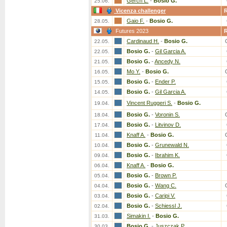
Gerch L.
-
Bosio G.
25.06.
Vicenza challenger
Gaio F.
-
Bosio G.
28.05.
Futures 2023
Cardinaud H.
-
Bosio G.
22.05.
Bosio G.
-
Gil Garcia A.
22.05.
Bosio G.
-
Ancedy N.
21.05.
Mo Y.
-
Bosio G.
16.05.
Bosio G.
-
Ender P.
15.05.
Bosio G.
-
Gil Garcia A.
14.05.
Vincent Ruggeri S.
-
Bosio G.
19.04.
Bosio G.
-
Voronin S.
18.04.
Bosio G.
-
Litvinov D.
17.04.
Knaff A.
-
Bosio G.
11.04.
Bosio G.
-
Grunewald N.
10.04.
Bosio G.
-
Ibrahim K.
09.04.
Knaff A.
-
Bosio G.
06.04.
Bosio G.
-
Brown P.
05.04.
Bosio G.
-
Wang C.
04.04.
Bosio G.
-
Caripi V.
03.04.
Bosio G.
-
Schiessl J.
02.04.
Simakin I.
-
Bosio G.
31.03.
Bosio G.
-
Juszczak P.
30.03.