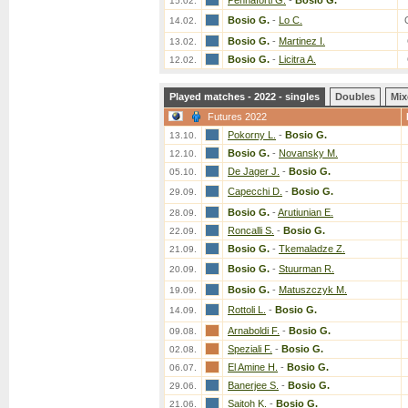
Pennaforti G.
-
Bosio G.
15.02.
Bosio G.
-
Lo C.
14.02.
Bosio G.
-
Martinez I.
13.02.
Bosio G.
-
Licitra A.
12.02.
Played matches - 2022 - singles
Doubles
Mix
Futures 2022
Pokorny L.
-
Bosio G.
13.10.
Bosio G.
-
Novansky M.
12.10.
De Jager J.
-
Bosio G.
05.10.
Capecchi D.
-
Bosio G.
29.09.
Bosio G.
-
Arutiunian E.
28.09.
Roncalli S.
-
Bosio G.
22.09.
Bosio G.
-
Tkemaladze Z.
21.09.
Bosio G.
-
Stuurman R.
20.09.
Bosio G.
-
Matuszczyk M.
19.09.
Rottoli L.
-
Bosio G.
14.09.
Arnaboldi F.
-
Bosio G.
09.08.
Speziali F.
-
Bosio G.
02.08.
El Amine H.
-
Bosio G.
06.07.
Banerjee S.
-
Bosio G.
29.06.
Saitoh K.
-
Bosio G.
21.06.