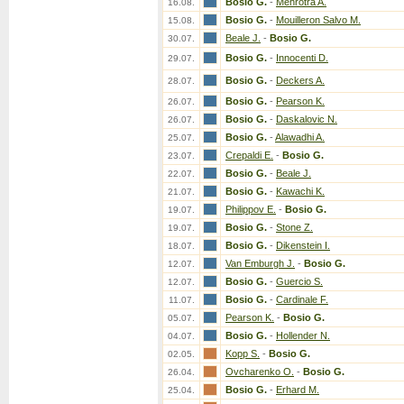
Bosio G.
-
Mehrotra A.
16.08.
Bosio G.
-
Mouilleron Salvo M.
15.08.
Beale J.
-
Bosio G.
30.07.
Bosio G.
-
Innocenti D.
29.07.
Bosio G.
-
Deckers A.
28.07.
Bosio G.
-
Pearson K.
26.07.
Bosio G.
-
Daskalovic N.
26.07.
Bosio G.
-
Alawadhi A.
25.07.
Crepaldi E.
-
Bosio G.
23.07.
Bosio G.
-
Beale J.
22.07.
Bosio G.
-
Kawachi K.
21.07.
Philippov E.
-
Bosio G.
19.07.
Bosio G.
-
Stone Z.
19.07.
Bosio G.
-
Dikenstein I.
18.07.
Van Emburgh J.
-
Bosio G.
12.07.
Bosio G.
-
Guercio S.
12.07.
Bosio G.
-
Cardinale F.
11.07.
Pearson K.
-
Bosio G.
05.07.
Bosio G.
-
Hollender N.
04.07.
Kopp S.
-
Bosio G.
02.05.
Ovcharenko O.
-
Bosio G.
26.04.
Bosio G.
-
Erhard M.
25.04.