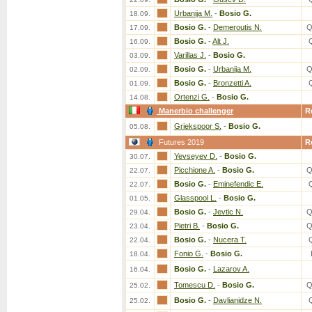
Urbanija M.
-
Bosio G.
18.09.
Bosio G.
-
Demeroutis N.
Q
17.09.
Bosio G.
-
Alt J.
16.09.
Varillas J.
-
Bosio G.
03.09.
Bosio G.
-
Urbanija M.
Q
02.09.
Bosio G.
-
Bronzetti A.
01.09.
Ortenzi G.
-
Bosio G.
14.08.
Manerbio challenger
R
Griekspoor S.
-
Bosio G.
05.08.
Futures 2019
R
Yevseyev D.
-
Bosio G.
30.07.
Picchione A.
-
Bosio G.
Q
22.07.
Bosio G.
-
Eminefendic E.
22.07.
Glasspool L.
-
Bosio G.
01.05.
Bosio G.
-
Jevtic N.
Q
29.04.
Pietri B.
-
Bosio G.
Q
23.04.
Bosio G.
-
Nucera T.
22.04.
Fonio G.
-
Bosio G.
18.04.
Bosio G.
-
Lazarov A.
16.04.
Tomescu D.
-
Bosio G.
Q
25.02.
Bosio G.
-
Davlianidze N.
25.02.