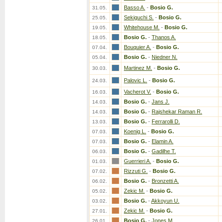
Basso A.
-
Bosio G.
31.05.
Sekiguchi S.
-
Bosio G.
25.05.
Whitehouse M.
-
Bosio G.
19.05.
Bosio G.
-
Thanos A.
18.05.
Bouquier A.
-
Bosio G.
07.04.
Bosio G.
-
Niedner N.
05.04.
Martinez M.
-
Bosio G.
30.03.
Palovic L.
-
Bosio G.
24.03.
Vacherot V.
-
Bosio G.
16.03.
Bosio G.
-
Jans J.
14.03.
Bosio G.
-
Rajshekar Raman R.
14.03.
Bosio G.
-
Ferrarolli D.
13.03.
Koenig L.
-
Bosio G.
07.03.
Bosio G.
-
Elamin A.
07.03.
Bosio G.
-
Gadilhe T.
06.03.
Guerrieri A.
-
Bosio G.
01.03.
Rizzuti G.
-
Bosio G.
07.02.
Bosio G.
-
Bronzetti A.
06.02.
Zekic M.
-
Bosio G.
05.02.
Bosio G.
-
Akkoyun U.
03.02.
Zekic M.
-
Bosio G.
27.01.
Bosio G.
-
Jones M.
26.01.