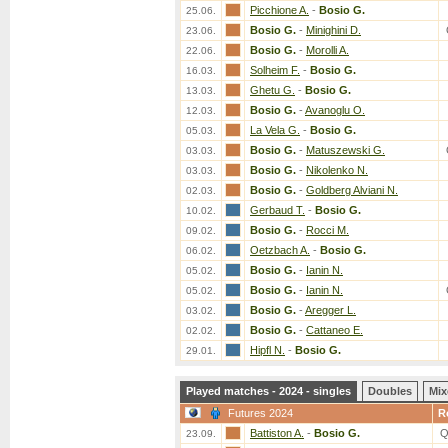
Picchione A.
-
Bosio G.
25.06.
Bosio G.
-
Minighini D.
23.06.
Bosio G.
-
Morolli A.
22.06.
Solheim F.
-
Bosio G.
16.03.
Ghetu G.
-
Bosio G.
13.03.
Bosio G.
-
Avanoglu O.
12.03.
La Vela G.
-
Bosio G.
05.03.
Bosio G.
-
Matuszewski G.
03.03.
Bosio G.
-
Nikolenko N.
03.03.
Bosio G.
-
Goldberg Alviani N.
02.03.
Gerbaud T.
-
Bosio G.
10.02.
Bosio G.
-
Rocci M.
09.02.
Oetzbach A.
-
Bosio G.
06.02.
Bosio G.
-
Ianin N.
05.02.
Bosio G.
-
Ianin N.
05.02.
Bosio G.
-
Aregger L.
03.02.
Bosio G.
-
Cattaneo E.
02.02.
Hipfl N.
-
Bosio G.
29.01.
Played matches - 2024 - singles
Doubles
Mix
Futures 2024
R
Battiston A.
-
Bosio G.
Q
23.09.