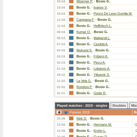
Woerner P.
-
Bosio G.
20.04.
Bosio G.
-
Ivanov V.
19.04.
Bosio G.
-
Ponce De Leon Gomila M.
18.04.
Campana F.
-
Bosio G.
12.04.
Bosio G.
-
Hellfritsch L.
11.04.
Kumar O.
-
Bosio G.
09.03.
Bosio G.
-
Malgaroli L.
08.03.
Bosio G.
-
Ciurletti A.
07.03.
Mukund S.
-
Bosio G.
04.03.
Bosio G.
-
Friberg K.
03.03.
Bosio G.
-
Pecci A.
02.03.
Bosio G.
-
Lobanov A.
01.03.
Bosio G.
-
Yitbarek S.
28.02.
La Vela G.
-
Bosio G.
21.02.
Rondoni P.
-
Bosio G.
02.02.
Bosio G.
-
Giotis R.
31.01.
Played matches - 2019 - singles
Doubles
Mix
Futures 2019
R
Klok D.
-
Bosio G.
25.09.
Bosio G.
-
Hermans M.
Q
23.09.
Bosio G.
-
Krohn L.
22.09.
Bosio G.
-
Gusev D.
22.09.