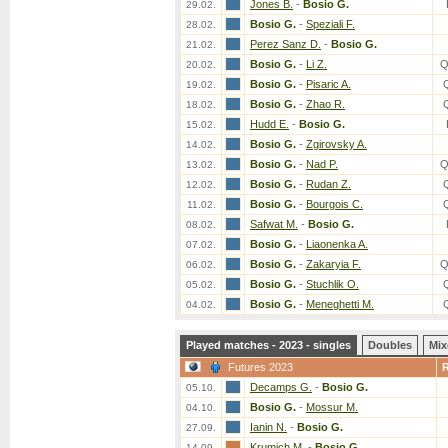
Jones B.
-
Bosio G.
29.02.
Bosio G.
-
Speziali F.
28.02.
Perez Sanz D.
-
Bosio G.
21.02.
Bosio G.
-
Li Z.
Q
20.02.
Bosio G.
-
Pisaric A.
19.02.
Bosio G.
-
Zhao R.
18.02.
Hudd E.
-
Bosio G.
15.02.
Bosio G.
-
Zgirovsky A.
14.02.
Bosio G.
-
Nad P.
Q
13.02.
Bosio G.
-
Rudan Z.
12.02.
Bosio G.
-
Bourgois C.
11.02.
Safwat M.
-
Bosio G.
08.02.
Bosio G.
-
Liaonenka A.
07.02.
Bosio G.
-
Zakaryia F.
Q
06.02.
Bosio G.
-
Stuchlik O.
05.02.
Bosio G.
-
Meneghetti M.
04.02.
Played matches - 2023 - singles
Doubles
Mix
Futures 2023
Decamps G.
-
Bosio G.
05.10.
Bosio G.
-
Mossur M.
04.10.
Ianin N.
-
Bosio G.
27.09.
Krumich M.
-
Bosio G.
14.09.