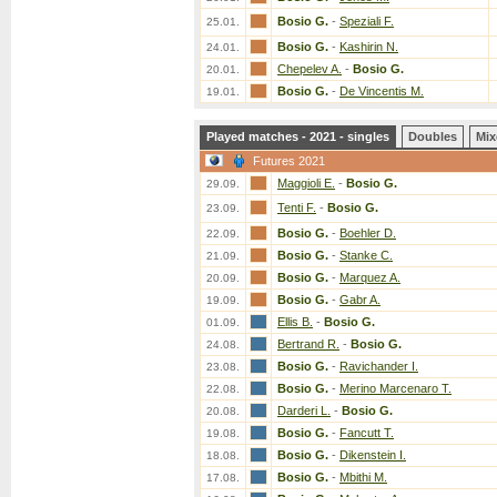
Bosio G.
-
Speziali F.
25.01.
Bosio G.
-
Kashirin N.
24.01.
Chepelev A.
-
Bosio G.
20.01.
Bosio G.
-
De Vincentis M.
19.01.
Played matches - 2021 - singles
Doubles
Mix
Futures 2021
Maggioli E.
-
Bosio G.
29.09.
Tenti F.
-
Bosio G.
23.09.
Bosio G.
-
Boehler D.
22.09.
Bosio G.
-
Stanke C.
21.09.
Bosio G.
-
Marquez A.
20.09.
Bosio G.
-
Gabr A.
19.09.
Ellis B.
-
Bosio G.
01.09.
Bertrand R.
-
Bosio G.
24.08.
Bosio G.
-
Ravichander I.
23.08.
Bosio G.
-
Merino Marcenaro T.
22.08.
Darderi L.
-
Bosio G.
20.08.
Bosio G.
-
Fancutt T.
19.08.
Bosio G.
-
Dikenstein I.
18.08.
Bosio G.
-
Mbithi M.
17.08.