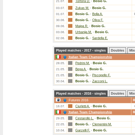
Tortora D.
-
Bosio G.
21.07.
Zukas M.
-
Bosio G.
03.07.
Bosio G.
-
Bolla A.
01.07.
Bosio G.
-
Oliva F.
30.06.
Maiga R.
-
Bosio G.
09.06.
Urbanija M.
-
Bosio G.
03.06.
Bosio G.
-
Sardella E.
02.06.
Played matches - 2017 - singles
Doubles
Mix
Italian Team Championship
Pedrini M.
-
Bosio G.
28.05.
Bega A.
-
Bosio G.
21.05.
Bosio G.
-
Piscopello F.
21.05.
Bosio G.
-
Zacconi L.
30.04.
Played matches - 2016 - singles
Doubles
Mix
Futures 2016
Ciurletti A.
-
Bosio G.
16.07.
Italian Team Championship
Cestarollo L.
-
Bosio G.
29.05.
Bosio G.
-
Clementini M.
22.05.
Garzelli F.
-
Bosio G.
10.04.