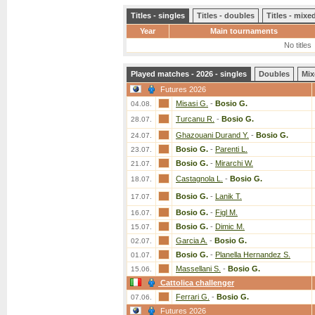
Titles - singles
Titles - doubles
Titles - mix
Year
Main tournaments
No titles
Played matches - 2026 - singles
Doubles
Mix
Futures 2026
Misasi G.
-
Bosio G.
04.08.
Turcanu R.
-
Bosio G.
28.07.
Ghazouani Durand Y.
-
Bosio G.
24.07.
Bosio G.
-
Parenti L.
23.07.
Bosio G.
-
Mirarchi W.
21.07.
Castagnola L.
-
Bosio G.
18.07.
Bosio G.
-
Lanik T.
17.07.
Bosio G.
-
Figl M.
16.07.
Bosio G.
-
Dimic M.
15.07.
Garcia A.
-
Bosio G.
02.07.
Bosio G.
-
Planella Hernandez S.
01.07.
Massellani S.
-
Bosio G.
15.06.
Cattolica challenger
Ferrari G.
-
Bosio G.
07.06.
Futures 2026