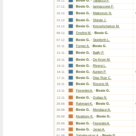
Bosio G.
-
Tabacco F.
18.12.
Bosio G.
-
Iannaccone F.
17.12.
Bosio G.
-
Malesevic N.
16.12.
Bosio G.
-
Shinde J.
15.12.
Bosio G.
-
Krivoshchekov M.
14.12.
Onofrei M.
-
Bosio G.
08.12.
Bosio G.
-
Stopforth L.
07.12.
Forger A.
-
Bosio G.
22.11.
Bosio G.
-
Bailly P.
21.11.
Bosio G.
-
De Krom M.
20.11.
Bosio G.
-
Rivera L.
19.11.
Bosio G.
-
Aunion P.
18.11.
Bosio G.
-
Diaz Ruiz C.
17.11.
Bosio G.
-
Rocens M.
16.11.
Fiorentini A.
-
Bosio G.
13.11.
Bosio G.
-
Guttau N.
12.11.
Rahmani K.
-
Bosio G.
29.09.
Bosio G.
-
Mondazzi A.
28.09.
Kivattsev K.
-
Bosio G.
26.09.
Bosio G.
-
Fiorentini A.
25.09.
Bosio G.
-
Jeran A.
25.09.
Sabaliauskas A.
-
Bosio G.
01.09.