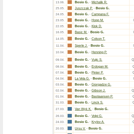
Bosio G.
-
Michalik R.
13.06.
Juszczak P.
-
Bosio G.
25.05.
Bosio G.
-
Campana F.
24.05.
Bosio G.
-
Hopp M.
23.05.
Bosio G.
-
Klok D.
22.05.
Basic M.
-
Bosio G.
16.05.
Bosio G.
-
Colson T.
14.05.
Sperle J.
-
Bosio G.
11.04.
Bosio G.
-
Henning P.
10.04.
Bosio G.
-
Vujic S.
Q
09.04.
Bosio G.
-
Erdogan M.
08.04.
Bosio G.
-
Pinter P.
07.04.
La Vela G.
-
Bosio G.
04.04.
Bosio G.
-
Giorgadze G.
03.04.
Bosio G.
-
Gibson J.
Q
02.04.
Bosio G.
-
Bastiaansen P.
01.04.
Bosio G.
-
Linck S.
31.03.
Van Wyk K.
-
Bosio G.
27.03.
Bosio G.
-
Volpi G.
Q
26.03.
Bosio G.
-
Krylov A.
24.03.
Ursu V.
-
Bosio G.
20.03.