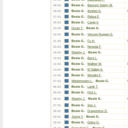
Bosio G.
-
Bassem Sobhy M.
29.03.
Bosio G.
-
Ibrahim K.
28.03.
Bosio G.
-
Ridout F.
27.03.
Bosio G.
-
Caripi V.
26.03.
Duran T.
-
Bosio G.
23.03.
Bosio G.
-
Vincent Ruggeri S.
22.03.
Bosio G.
-
Fu H.
21.03.
Bosio G.
-
Nestola F.
20.03.
Sheehy J.
-
Bosio G.
16.03.
Bosio G.
-
Borg L.
15.03.
Bosio G.
-
Wallner M.
14.03.
Bosio G.
-
El Sallaly A.
13.03.
Bosio G.
-
Mondini F.
12.03.
Wiedenmann L.
-
Bosio G.
07.03.
Bosio G.
-
Lanik T.
06.03.
Bosio G.
-
Fick L.
05.03.
Sheehy J.
-
Bosio G.
28.02.
Bosio G.
-
Son J.
27.02.
Bosio G.
-
Dragomirov D.
26.02.
Jeong Y.
-
Bosio G.
20.02.
Bosio G.
-
Dolce G.
19.02.