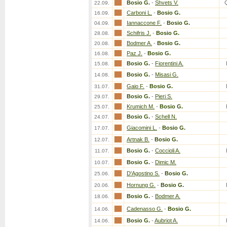
Bosio G.
-
Shvets V.
22.09.
Carboni L.
-
Bosio G.
16.09.
Iannaccone F.
-
Bosio G.
04.09.
Schifris J.
-
Bosio G.
28.08.
Bodmer A.
-
Bosio G.
20.08.
Paz J.
-
Bosio G.
16.08.
Bosio G.
-
Fiorentini A.
15.08.
Bosio G.
-
Misasi G.
14.08.
Gaio F.
-
Bosio G.
31.07.
Bosio G.
-
Pieri S.
29.07.
Krumich M.
-
Bosio G.
25.07.
Bosio G.
-
Schell N.
24.07.
Giacomini L.
-
Bosio G.
17.07.
Artnak B.
-
Bosio G.
12.07.
Bosio G.
-
Coccioli A.
11.07.
Bosio G.
-
Dimic M.
10.07.
D'Agostino S.
-
Bosio G.
25.06.
Hornung G.
-
Bosio G.
20.06.
Bosio G.
-
Bodmer A.
18.06.
Cadenasso G.
-
Bosio G.
14.06.
Bosio G.
-
Aubriot A.
14.06.