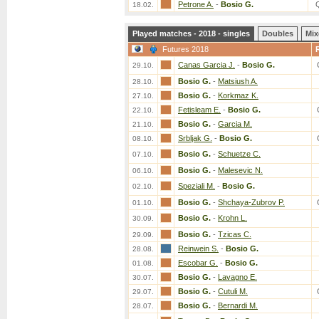
Petrone A.
-
Bosio G.
18.02.
Played matches - 2018 - singles
Doubles
Mix
Futures 2018
Canas Garcia J.
-
Bosio G.
29.10.
Bosio G.
-
Matsiush A.
28.10.
Bosio G.
-
Korkmaz K.
27.10.
Fetisleam E.
-
Bosio G.
22.10.
Bosio G.
-
Garcia M.
21.10.
Srbljak G.
-
Bosio G.
08.10.
Bosio G.
-
Schuetze C.
07.10.
Bosio G.
-
Malesevic N.
06.10.
Speziali M.
-
Bosio G.
02.10.
Bosio G.
-
Shchaya-Zubrov P.
01.10.
Bosio G.
-
Krohn L.
30.09.
Bosio G.
-
Tzicas C.
29.09.
Reinwein S.
-
Bosio G.
28.08.
Escobar G.
-
Bosio G.
01.08.
Bosio G.
-
Lavagno E.
30.07.
Bosio G.
-
Cutuli M.
29.07.
Bosio G.
-
Bernardi M.
28.07.