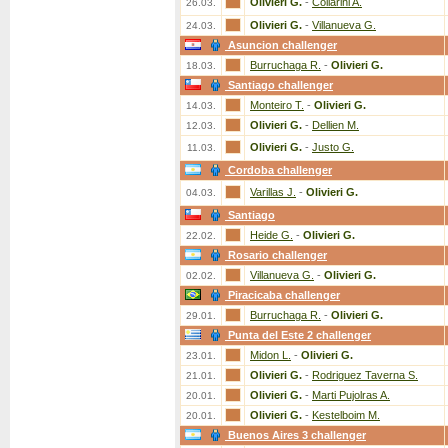
Olivieri G.
-
Collarini A.
26.03.
Olivieri G.
-
Villanueva G.
24.03.
Asuncion challenger
Burruchaga R.
-
Olivieri G.
18.03.
Santiago challenger
Monteiro T.
-
Olivieri G.
14.03.
Olivieri G.
-
Dellien M.
12.03.
Olivieri G.
-
Justo G.
11.03.
Cordoba challenger
Varillas J.
-
Olivieri G.
04.03.
Santiago
Heide G.
-
Olivieri G.
22.02.
Rosario challenger
Villanueva G.
-
Olivieri G.
02.02.
Piracicaba challenger
Burruchaga R.
-
Olivieri G.
29.01.
Punta del Este 2 challenger
Midon L.
-
Olivieri G.
23.01.
Olivieri G.
-
Rodriguez Taverna S.
21.01.
Olivieri G.
-
Marti Pujolras A.
20.01.
Olivieri G.
-
Kestelboim M.
20.01.
Buenos Aires 3 challenger