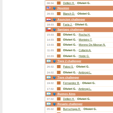
Dellien H.
-
Olivieri G.
08.04.
Houston
Blanch D.
-
Olivieri G.
28.03.
Asuncion challenger
Faria J.
-
Olivieri G.
18.03.
Santiago challenger
Olivieri G.
-
Rocha H.
15.03.
Olivieri G.
-
Monteiro T.
14.03.
Olivieri G.
-
Moreno De Alboran N.
13.03.
Olivieri G.
-
Collarini A.
11.03.
Olivieri G.
-
Heide G.
10.03.
Tigre 2 challenger
Palosi S.
-
Olivieri G.
26.02.
Olivieri G.
-
Ambrogi L.
24.02.
Tigre challenger
Fernandez B.
-
Olivieri G.
19.02.
Olivieri G.
-
Ambrogi L.
17.02.
Buenos Aires
Dellien H.
-
Olivieri G.
07.02.
Rosario challenger
Burruchaga R.
-
Olivieri G.
05.02.