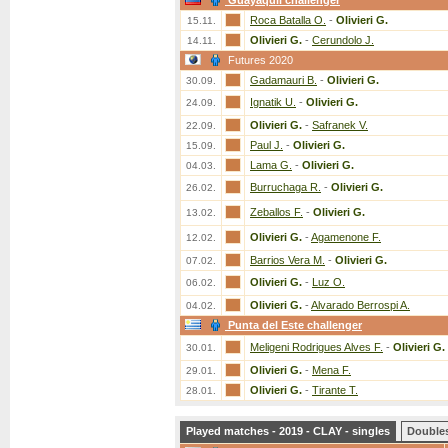
Guayaquil challenger
Roca Batalla O.
-
Olivieri G.
15.11.
Olivieri G.
-
Cerundolo J.
14.11.
Futures 2020
Gadamauri B.
-
Olivieri G.
30.09.
Ignatik U.
-
Olivieri G.
24.09.
Olivieri G.
-
Safranek V.
22.09.
Paul J.
-
Olivieri G.
15.09.
Lama G.
-
Olivieri G.
04.03.
Burruchaga R.
-
Olivieri G.
26.02.
Zeballos F.
-
Olivieri G.
13.02.
Olivieri G.
-
Agamenone F.
12.02.
Barrios Vera M.
-
Olivieri G.
07.02.
Olivieri G.
-
Luz O.
06.02.
Olivieri G.
-
Alvarado Berrospi A.
04.02.
Punta del Este challenger
Meligeni Rodrigues Alves F.
-
Olivieri G.
30.01.
Olivieri G.
-
Mena F.
29.01.
Olivieri G.
-
Tirante T.
28.01.
Played matches - 2019 - CLAY - singles
Double