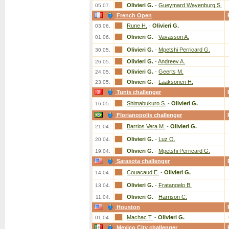
Olivieri G.
-
Gueymard Wayenburg S.
05.07.
French Open
Rune H.
-
Olivieri G.
03.06.
Olivieri G.
-
Vavassori A.
01.06.
Olivieri G.
-
Mpetshi Perricard G.
30.05.
Olivieri G.
-
Andreev A.
26.05.
Olivieri G.
-
Geerts M.
24.05.
Olivieri G.
-
Laaksonen H.
23.05.
Tunis challenger
Shimabukuro S.
-
Olivieri G.
16.05.
Florianopolis challenger
Barrios Vera M.
-
Olivieri G.
21.04.
Olivieri G.
-
Luz O.
20.04.
Olivieri G.
-
Mpetshi Perricard G.
19.04.
Sarasota challenger
Couacaud E.
-
Olivieri G.
14.04.
Olivieri G.
-
Fratangelo B.
13.04.
Olivieri G.
-
Harrison C.
11.04.
Houston
Machac T.
-
Olivieri G.
01.04.
Mexico City challenger