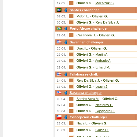
Olivieri G.
-
Mochizuki S.
12.05.
Santos challenger
Midon L.
-
Olivieri G.
08.05.
Olivieri G.
-
Reis Da Silva J.
06.05.
Porto Alegre challenger
Casanova H.
-
Olivieri G.
29.04.
Savannah challenger
Draxl L.
-
Olivieri G.
26.04.
Olivieri G.
-
Martin A.
25.04.
Olivieri G.
-
Andrade A.
23.04.
Olivieri G.
-
Erhard M.
21.04.
Tallahassee chall.
Reis Da Silva J.
-
Olivieri G.
14.04.
Olivieri G.
-
Leach J.
13.04.
Sarasota challenger
Barrios Vera M.
-
Olivieri G.
09.04.
Olivieri G.
-
Nesterov P.
07.04.
Olivieri G.
-
Sigsgaard C.
06.04.
Concepcion challenger
Nava E.
-
Olivieri G.
29.03.
Olivieri G.
-
Galan D.
28.03.