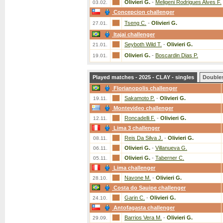
Olivieri G.
-
Meligeni Rodrigues Alves F.
03.02.
Concepcion challenger
Tseng C.
-
Olivieri G.
27.01.
Itajai challenger
Seyboth Wild T.
-
Olivieri G.
21.01.
Olivieri G.
-
Boscardin Dias P.
19.01.
Played matches - 2025 - CLAY - singles
Double
Florianopolis challenger
Sakamoto P.
-
Olivieri G.
19.11.
Montevideo challenger
Roncadelli F.
-
Olivieri G.
12.11.
Lima 3 challenger
Reis Da Silva J.
-
Olivieri G.
08.11.
Olivieri G.
-
Villanueva G.
06.11.
Olivieri G.
-
Taberner C.
05.11.
Lima challenger
Navone M.
-
Olivieri G.
28.10.
Costa do Sauipe challenger
Garin C.
-
Olivieri G.
24.10.
Antofagasta challenger
Barrios Vera M.
-
Olivieri G.
29.09.