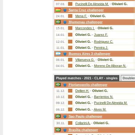
Pucinelli De Almeida M.
-
Olivieri G.
07.03.
Santa Cruz challenger
Mena F.
-
Olivieri G.
24.01.
Blumenau challenger
Marcondes I.
-
Olivieri G.
15.01.
Olivieri G.
-
Juarez F.
14.01.
Olivieri G.
-
Rodriguez C.
12.01.
Olivieri G.
-
Pereira J.
11.01.
Buenos Aires 3 challenger
Villanueva G.
-
Olivieri G.
06.01.
Olivieri G.
-
Moreno De Alboran N.
04.01.
Played matches - 2021 - CLAY - singles
Double
Florianopolis challenger
Dellien H.
-
Olivieri G.
11.12.
Olivieri G.
-
Barrientos N.
10.12.
Olivieri G.
-
Pucinelli De Almeida M.
09.12.
Olivieri G.
-
Alves M.
06.12.
Sao Paulo challenger
Collarini A.
-
Olivieri G.
30.11.
Brasília challenger