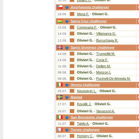
Dellien H.
-
Olivieri G.
11.10.
Antofagasta challenger
Mena F.
-
Olivieri G.
19.09.
Santa Cruz challenger
Comesana F.
-
Olivieri G.
15.09.
Olivieri G.
-
Villanueva G.
14.09.
Olivieri G.
-
Burruchaga R.
12.09.
Santo Domingo challenger
Olivieri G.
-
Trungelliti M.
14.08.
Olivieri G.
-
Coria F.
13.08.
Olivieri G.
-
Dellien M.
11.08.
Olivieri G.
-
Monzon I.
09.08.
Olivieri G.
-
Pucinelli De Almeida M.
08.08.
Verona challenger
Neumayer L.
-
Olivieri G.
26.07.
Bastad
Kovalik J.
-
Olivieri G.
17.07.
Olivieri G.
-
Vavassori A.
16.07.
San Benedetto challenger
Tabilo A.
-
Olivieri G.
11.07.
Troyes challenger
Hemery C.
-
Olivieri G.
06.07.