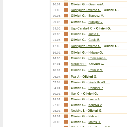
Olivieri G.
-
Guerrieri A.
10.07.
Rodriguez Taverna S.
-
Olivieri G.
31.05.
Olivieri G.
-
Estevez M.
30.05.
Olivieri G.
-
Hidalgo G.
29.05.
Ugo Carabelli C.
-
Olivieri G.
24.05.
Olivieri G.
-
Justo G.
23.05.
Olivieri G.
-
Caula B.
21.05.
Rodriguez Taverna S.
-
Olivieri G.
17.05.
Olivieri G.
-
Hidalgo G.
16.05.
Olivieri G.
-
Comesana F.
14.05.
Molleker R.
-
Olivieri G.
12.04.
Olivieri G.
-
Ratniuk M.
10.04.
Paz J.
-
Olivieri G.
06.04.
Olivieri G.
-
Seyboth Wild T.
05.04.
Olivieri G.
-
Rondoni P.
04.04.
Ilkel C.
-
Olivieri G.
30.03.
Olivieri G.
-
Lazov A.
29.03.
Olivieri G.
-
Kopriva V.
27.03.
Nedelko I.
-
Olivieri G.
25.03.
Olivieri G.
-
Patino L.
24.03.
Olivieri G.
-
Matos R.
23.03.