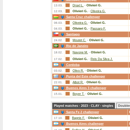
Draxl L.
-
Olivieri G.
13.03.
Olivieri G.
-
Oliveira G.
12.03.
Santa Cruz challenger
Oliveira G.
-
Olivieri G.
06.03.
Olivieri G.
-
Passaro F.
04.03.
Santiago
Moutet C.
-
Olivieri G.
24.02.
Rio de Janeiro
Navone M.
-
Olivieri G.
18.02.
Olivieri G.
-
Reis Da Silva J.
17.02.
Cordoba
Olivo R.
-
Olivieri G.
03.02.
Punta del Este challenger
Albot R.
-
Olivieri G.
22.01.
Buenos Aires 3 challenger
Boyer T.
-
Olivieri G.
15.01.
Played matches - 2023 - CLAY - singles
Double
Santa Fe 2 challenger
Bagnis F.
-
Olivieri G.
17.10.
Buenos Aires challenger