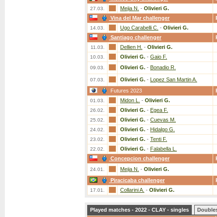
Mejia N.
-
Olivieri G.
27.03.
Vina del Mar challenger
Ugo Carabelli C.
-
Olivieri G.
14.03.
Santiago challenger
Dellien H.
-
Olivieri G.
11.03.
Olivieri G.
-
Gaio F.
10.03.
Olivieri G.
-
Bonadio R.
09.03.
Olivieri G.
-
Lopez San Martin A.
07.03.
Futures 2023
Midon L.
-
Olivieri G.
01.03.
Olivieri G.
-
Egea F.
26.02.
Olivieri G.
-
Cuevas M.
25.02.
Olivieri G.
-
Hidalgo G.
24.02.
Olivieri G.
-
Tenti F.
23.02.
Olivieri G.
-
Falabella L.
22.02.
Concepcion challenger
Mejia N.
-
Olivieri G.
24.01.
Piracicaba challenger
Collarini A.
-
Olivieri G.
17.01.
Played matches - 2022 - CLAY - singles
Double