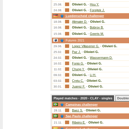
Olivieri G.
-
Hsu Y.
25.08.
Olivieri G.
-
Forejtek J.
24.08.
Luedenscheid challenger
Altmaier D.
-
Olivieri G.
18.08.
Olivieri G.
-
Bobrov B.
16.08.
Olivieri G.
-
Geerts M.
15.08.
Futures 2021
Lopez Villasenor G.
-
Olivieri G.
29.06.
Paz J.
-
Olivieri G.
25.02.
Olivieri G.
-
Wassermann D.
24.02.
Fonio G.
-
Olivieri G.
16.02.
Chung Y.
-
Olivieri G.
11.02.
Olivieri G.
-
Li H.
09.02.
Cretu C.
-
Olivieri G.
03.02.
Juarez F.
-
Olivieri G.
30.01.
Played matches - 2020 - CLAY - singles
Double
Campinas challenger
Baez S.
-
Olivieri G.
28.11.
Sao Paulo challenger
Ribeiro E.
-
Olivieri G.
21.11.