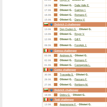
Olivieri G.
-
Dalla Valle E.
18.09.
Olivieri G.
-
Gakhov I.
17.09.
Olivieri G.
-
Romano F.
16.09.
Olivieri G.
-
Dancu V.
15.09.
Dobrich 2 challenger
Den Ouden G.
-
Olivieri G.
13.09.
Olivieri G.
-
Royer V.
13.09.
Olivieri G.
-
Gill F.
12.09.
Olivieri G.
-
Forejtek J.
09.09.
Genoa challenger
Andreev A.
-
Olivieri G.
03.09.
Olivieri G.
-
Romano F.
02.09.
Olivieri G.
-
Castagnola L.
01.09.
Como challenger
Travaglia S.
-
Olivieri G.
30.08.
Olivieri G.
-
Passaro F.
28.08.
Olivieri G.
-
Rehberg M.
27.08.
Dobrich challenger
Debru G.
-
Olivieri G.
19.08.
Todi challenger
Agamenone F.
-
Olivieri G.
13.08.