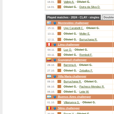
Vallejo A.
-
Olivieri G.
16.01.
Olivieri G.
-
Dutra da Silva D.
14.01.
Played matches - 2024 - CLAY - singles
Double
Montevideo challenger
Ugo Carabelli C.
-
Olivieri G.
15.11.
Olivieri G.
-
Moller E.
13.11.
Olivieri G.
-
Burruchaga R.
12.11.
Lima challenger
Luz O.
-
Olivieri G.
04.11.
Olivieri G.
-
Romboli F.
03.11.
Guayaquil challenger
Barrena A.
-
Olivieri G.
28.10.
Olivieri G.
-
Zeballos F.
27.10.
Villa Maria challenger
Burruchaga R.
-
Olivieri G.
09.10.
Olivieri G.
-
Pacheco Mendez R.
08.10.
Olivieri G.
-
Leite W.
06.10.
Buenos Aires challenger
Villanueva G.
-
Olivieri G.
01.10.
Sibiu challenger
Royer V.
-
Olivieri G.
20.09.