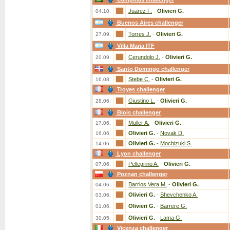
Juarez F.
-
Olivieri G.
04.10.
Buenos Aires challenger
Torres J.
-
Olivieri G.
27.09.
Villa Maria ITF
Cerundolo J.
-
Olivieri G.
20.09.
Santo Domingo challenger
Stebe C.
-
Olivieri G.
16.08.
Troyes challenger
Giustino L.
-
Olivieri G.
28.06.
Blois challenger
Muller A.
-
Olivieri G.
17.06.
Olivieri G.
-
Novak D.
16.06.
Olivieri G.
-
Mochizuki S.
14.06.
Lyon challenger
Pellegrino A.
-
Olivieri G.
07.06.
Poznan challenger
Barrios Vera M.
-
Olivieri G.
04.06.
Olivieri G.
-
Shevchenko A.
03.06.
Olivieri G.
-
Barrere G.
01.06.
Olivieri G.
-
Lama G.
30.05.
Vicenza challenger