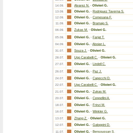
Alvarez N.
-
Olivieri G.
14.09.
Olivieri G.
-
Rodriguez Taverna S.
13.09.
Olivieri G.
-
Comesana F.
12.09.
Olivieri G.
-
Bramajo S.
11.09.
Zukas M.
-
Olivieri G.
06.09.
Olivieri G.
-
Farjat T.
05.09.
Olivieri G.
-
Aboian L.
04.09.
Souza J.
-
Olivieri G.
31.07.
Ugo Carabelli C.
-
Olivieri G.
28.07.
Olivieri G.
-
Lindell C.
27.07.
Olivieri G.
-
Paz J.
26.07.
Olivieri G.
-
Capecchi D.
24.07.
Ugo Carabelli C.
-
Olivieri G.
22.07.
Olivieri G.
-
Zukas M.
21.07.
Olivieri G.
-
Ceppellini A.
20.07.
Olivieri G.
-
Frinzi M.
18.07.
Olivieri G.
-
Winkler G.
16.07.
Zhang Z.
-
Olivieri G.
13.07.
Olivieri G.
-
Galoppini D.
12.07.
Olivieri G.
-
Bensoussan S.
11.07.