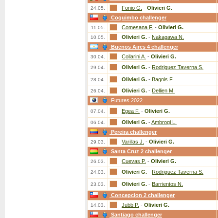
Fonio G.
-
Olivieri G.
24.05.
Coquimbo challenger
Comesana F.
-
Olivieri G.
11.05.
Olivieri G.
-
Nakagawa N.
10.05.
Buenos Aires 4 challenger
Collarini A.
-
Olivieri G.
30.04.
Olivieri G.
-
Rodriguez Taverna S.
29.04.
Olivieri G.
-
Bagnis F.
28.04.
Olivieri G.
-
Dellien M.
26.04.
Futures 2022
Egea F.
-
Olivieri G.
07.04.
Olivieri G.
-
Ambrogi L.
06.04.
Pereira challenger
Varillas J.
-
Olivieri G.
29.03.
Santa Cruz 2 challenger
Cuevas P.
-
Olivieri G.
26.03.
Olivieri G.
-
Rodriguez Taverna S.
24.03.
Olivieri G.
-
Barrientos N.
23.03.
Concepcion 2 challenger
Jubb P.
-
Olivieri G.
14.03.
Santiago challenger