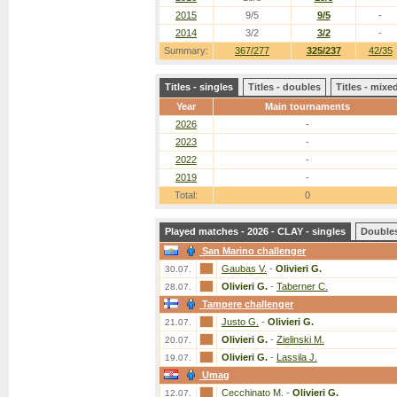
2015
9/5
9/5
-
2014
3/2
3/2
-
Summary:
367/277
325/237
42/35
Titles - singles
Titles - doubles
Titles - mix
Year
Main tournaments
2026
-
2023
-
2022
-
2019
-
Total:
0
Played matches - 2026 - CLAY - singles
Double
San Marino challenger
Gaubas V.
-
Olivieri G.
30.07.
Olivieri G.
-
Taberner C.
28.07.
Tampere challenger
Justo G.
-
Olivieri G.
21.07.
Olivieri G.
-
Zielinski M.
20.07.
Olivieri G.
-
Lassila J.
19.07.
Umag
Cecchinato M.
-
Olivieri G.
12.07.