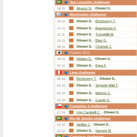
Sao Leopoldo challenger
Alvarez N.
-
Olivieri G.
16.11.
Montevideo challenger
Olivieri G.
-
Etcheverry T.
14.11.
Olivieri G.
-
Agamenone F.
12.11.
Olivieri G.
-
Trungelliti M.
11.11.
Olivieri G.
-
Elias G.
10.11.
Olivieri G.
-
Choinski J.
08.11.
Futures 2022
Hidalgo G.
-
Olivieri G.
03.11.
Olivieri G.
-
Egea F.
01.11.
Lima challenger
Etcheverry T.
-
Olivieri G.
28.10.
Olivieri G.
-
Seyboth Wild T.
25.10.
Olivieri G.
-
Markes C.
24.10.
Olivieri G.
-
Cuenin S.
23.10.
Coquimbo 2 challenger
Ugo Carabelli C.
-
Olivieri G.
17.10.
Rio de Janeiro challenger
Varillas J.
-
Olivieri G.
13.10.
Olivieri G.
-
Navone M.
11.10.
Campinas challenger