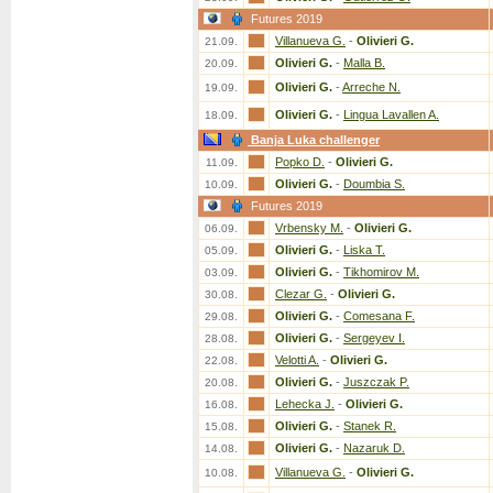
Futures 2019
Villanueva G.
-
Olivieri G.
21.09.
Olivieri G.
-
Malla B.
20.09.
Olivieri G.
-
Arreche N.
19.09.
Olivieri G.
-
Lingua Lavallen A.
18.09.
Banja Luka challenger
Popko D.
-
Olivieri G.
11.09.
Olivieri G.
-
Doumbia S.
10.09.
Futures 2019
Vrbensky M.
-
Olivieri G.
06.09.
Olivieri G.
-
Liska T.
05.09.
Olivieri G.
-
Tikhomirov M.
03.09.
Clezar G.
-
Olivieri G.
30.08.
Olivieri G.
-
Comesana F.
29.08.
Olivieri G.
-
Sergeyev I.
28.08.
Velotti A.
-
Olivieri G.
22.08.
Olivieri G.
-
Juszczak P.
20.08.
Lehecka J.
-
Olivieri G.
16.08.
Olivieri G.
-
Stanek R.
15.08.
Olivieri G.
-
Nazaruk D.
14.08.
Villanueva G.
-
Olivieri G.
10.08.