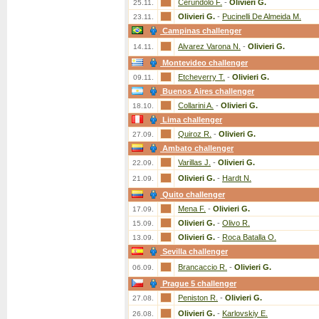
Cerundolo F.
-
Olivieri G.
25.11.
Olivieri G.
-
Pucinelli De Almeida M.
23.11.
Campinas challenger
Alvarez Varona N.
-
Olivieri G.
14.11.
Montevideo challenger
Etcheverry T.
-
Olivieri G.
09.11.
Buenos Aires challenger
Collarini A.
-
Olivieri G.
18.10.
Lima challenger
Quiroz R.
-
Olivieri G.
27.09.
Ambato challenger
Varillas J.
-
Olivieri G.
22.09.
Olivieri G.
-
Hardt N.
21.09.
Quito challenger
Mena F.
-
Olivieri G.
17.09.
Olivieri G.
-
Olivo R.
15.09.
Olivieri G.
-
Roca Batalla O.
13.09.
Sevilla challenger
Brancaccio R.
-
Olivieri G.
06.09.
Prague 5 challenger
Peniston R.
-
Olivieri G.
27.08.
Olivieri G.
-
Karlovskiy E.
26.08.