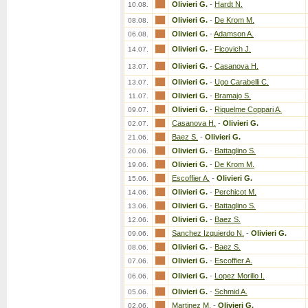
Olivieri G.
-
Hardt N.
10.08.
Olivieri G.
-
De Krom M.
08.08.
Olivieri G.
-
Adamson A.
06.08.
Olivieri G.
-
Ficovich J.
14.07.
Olivieri G.
-
Casanova H.
13.07.
Olivieri G.
-
Ugo Carabelli C.
13.07.
Olivieri G.
-
Bramajo S.
11.07.
Olivieri G.
-
Riquelme Coppari A.
09.07.
Casanova H.
-
Olivieri G.
02.07.
Baez S.
-
Olivieri G.
21.06.
Olivieri G.
-
Battaglino S.
20.06.
Olivieri G.
-
De Krom M.
19.06.
Escoffier A.
-
Olivieri G.
15.06.
Olivieri G.
-
Perchicot M.
14.06.
Olivieri G.
-
Battaglino S.
13.06.
Olivieri G.
-
Baez S.
12.06.
Sanchez Izquierdo N.
-
Olivieri G.
09.06.
Olivieri G.
-
Baez S.
08.06.
Olivieri G.
-
Escoffier A.
07.06.
Olivieri G.
-
Lopez Morillo I.
06.06.
Olivieri G.
-
Schmid A.
05.06.
Martinez M.
-
Olivieri G.
02.06.