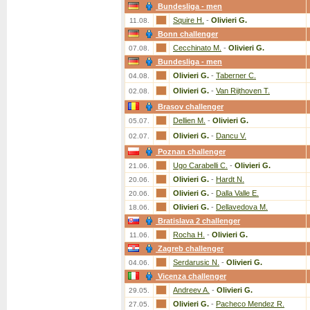
Bundesliga - men
Squire H.
-
Olivieri G.
11.08.
Bonn challenger
Cecchinato M.
-
Olivieri G.
07.08.
Bundesliga - men
Olivieri G.
-
Taberner C.
04.08.
Olivieri G.
-
Van Rijthoven T.
02.08.
Brasov challenger
Dellien M.
-
Olivieri G.
05.07.
Olivieri G.
-
Dancu V.
02.07.
Poznan challenger
Ugo Carabelli C.
-
Olivieri G.
21.06.
Olivieri G.
-
Hardt N.
20.06.
Olivieri G.
-
Dalla Valle E.
20.06.
Olivieri G.
-
Dellavedova M.
18.06.
Bratislava 2 challenger
Rocha H.
-
Olivieri G.
11.06.
Zagreb challenger
Serdarusic N.
-
Olivieri G.
04.06.
Vicenza challenger
Andreev A.
-
Olivieri G.
29.05.
Olivieri G.
-
Pacheco Mendez R.
27.05.