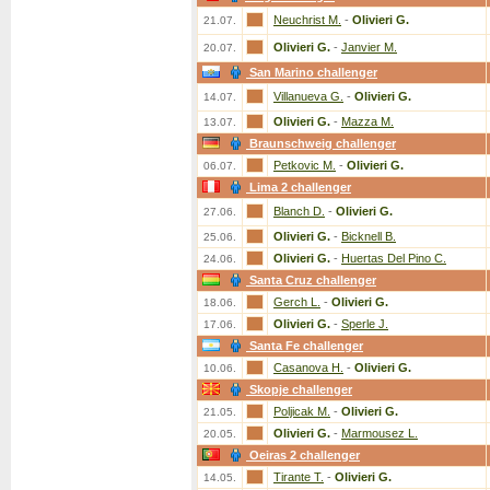
Neuchrist M.
-
Olivieri G.
21.07.
Olivieri G.
-
Janvier M.
20.07.
San Marino challenger
Villanueva G.
-
Olivieri G.
14.07.
Olivieri G.
-
Mazza M.
13.07.
Braunschweig challenger
Petkovic M.
-
Olivieri G.
06.07.
Lima 2 challenger
Blanch D.
-
Olivieri G.
27.06.
Olivieri G.
-
Bicknell B.
25.06.
Olivieri G.
-
Huertas Del Pino C.
24.06.
Santa Cruz challenger
Gerch L.
-
Olivieri G.
18.06.
Olivieri G.
-
Sperle J.
17.06.
Santa Fe challenger
Casanova H.
-
Olivieri G.
10.06.
Skopje challenger
Poljicak M.
-
Olivieri G.
21.05.
Olivieri G.
-
Marmousez L.
20.05.
Oeiras 2 challenger
Tirante T.
-
Olivieri G.
14.05.