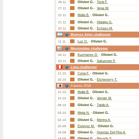
Olivieri G.
-
Tenti F.
28.11.
Olivieri G.
-
Vega W.
27.11.
Malla B.
-
Olivieri G.
22.11.
Olivieri G.
-
Hidalgo G.
21.11.
Olivieri G.
-
Echazu M.
20.11.
Buenos Aires challenger
Luz O.
-
Olivieri G.
11.11.
Montevideo challenger
Kuzmanov D.
-
Olivieri G.
04.11.
Olivieri G.
-
Sakamoto P.
03.11.
Lima challenger
Coria F.
-
Olivieri G.
21.10.
Olivieri G.
-
Etcheverry T.
20.10.
Futures 2018
Malla B.
-
Olivieri G.
12.10.
Olivieri G.
-
Vernier M.
10.10.
Olivieri G.
-
Tabilo A.
08.10.
Mejia N.
-
Olivieri G.
03.10.
Olivieri G.
-
Merino A.
02.10.
Estevez M.
-
Olivieri G.
20.09.
Olivieri G.
-
Huertas Del Pino A.
19.09.
Olivieri G.
-
Besada S.
18.09.