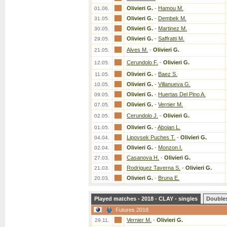
Olivieri G.
-
Hamou M.
01.06.
Olivieri G.
-
Dembek M.
31.05.
Olivieri G.
-
Martinez M.
30.05.
Olivieri G.
-
Saffratti M.
29.05.
Alves M.
-
Olivieri G.
21.05.
Cerundolo F.
-
Olivieri G.
12.05.
Olivieri G.
-
Baez S.
11.05.
Olivieri G.
-
Villanueva G.
10.05.
Olivieri G.
-
Huertas Del Pino A.
09.05.
Olivieri G.
-
Vernier M.
07.05.
Cerundolo J.
-
Olivieri G.
02.05.
Olivieri G.
-
Aboian L.
01.05.
Lipovsek Puches T.
-
Olivieri G.
04.04.
Olivieri G.
-
Monzon I.
02.04.
Casanova H.
-
Olivieri G.
27.03.
Rodriguez Taverna S.
-
Olivieri G.
21.03.
Olivieri G.
-
Bruna E.
20.03.
Played matches - 2018 - CLAY - singles
Double
Futures 2018
Vernier M.
-
Olivieri G.
29.11.