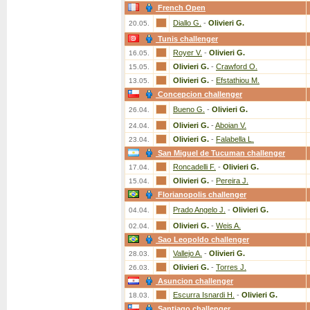
French Open
Diallo G.
-
Olivieri G.
20.05.
Tunis challenger
Royer V.
-
Olivieri G.
16.05.
Olivieri G.
-
Crawford O.
15.05.
Olivieri G.
-
Efstathiou M.
13.05.
Concepcion challenger
Bueno G.
-
Olivieri G.
26.04.
Olivieri G.
-
Aboian V.
24.04.
Olivieri G.
-
Falabella L.
23.04.
San Miguel de Tucuman challenger
Roncadelli F.
-
Olivieri G.
17.04.
Olivieri G.
-
Pereira J.
15.04.
Florianopolis challenger
Prado Angelo J.
-
Olivieri G.
04.04.
Olivieri G.
-
Weis A.
02.04.
Sao Leopoldo challenger
Vallejo A.
-
Olivieri G.
28.03.
Olivieri G.
-
Torres J.
26.03.
Asuncion challenger
Escurra Isnardi H.
-
Olivieri G.
18.03.
Santiago challenger