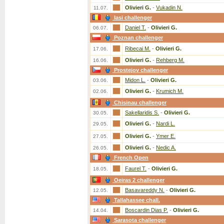
Olivieri G.
-
Vukadin N.
11.07.
Iasi challenger
Daniel T.
-
Olivieri G.
06.07.
Poznan challenger
Ribecai M.
-
Olivieri G.
17.06.
Olivieri G.
-
Rehberg M.
16.06.
Prostejov challenger
Midon L.
-
Olivieri G.
03.06.
Olivieri G.
-
Krumich M.
02.06.
Chisinau challenger
Sakellaridis S.
-
Olivieri G.
30.05.
Olivieri G.
-
Nardi L.
29.05.
Olivieri G.
-
Ymer E.
27.05.
Olivieri G.
-
Nedic A.
26.05.
French Open
Faurel T.
-
Olivieri G.
18.05.
Oeiras 2 challenger
Basavareddy N.
-
Olivieri G.
12.05.
Tallahassee chall.
Boscardin Dias P.
-
Olivieri G.
14.04.
Sarasota challenger