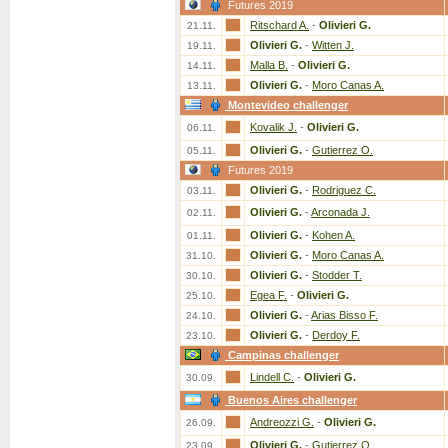
Futures 2019
Ritschard A.
-
Olivieri G.
21.11.
Olivieri G.
-
Witten J.
19.11.
Malla B.
-
Olivieri G.
14.11.
Olivieri G.
-
Moro Canas A.
13.11.
Montevideo challenger
Kovalik J.
-
Olivieri G.
06.11.
Olivieri G.
-
Gutierrez O.
05.11.
Futures 2019
Olivieri G.
-
Rodriguez C.
03.11.
Olivieri G.
-
Arconada J.
02.11.
Olivieri G.
-
Kohen A.
01.11.
Olivieri G.
-
Moro Canas A.
31.10.
Olivieri G.
-
Stodder T.
30.10.
Egea F.
-
Olivieri G.
25.10.
Olivieri G.
-
Arias Bisso F.
24.10.
Olivieri G.
-
Derdoy F.
23.10.
Campinas challenger
Lindell C.
-
Olivieri G.
30.09.
Buenos Aires challenger
Andreozzi G.
-
Olivieri G.
26.09.
Olivieri G.
-
Gutierrez O.
23.09.