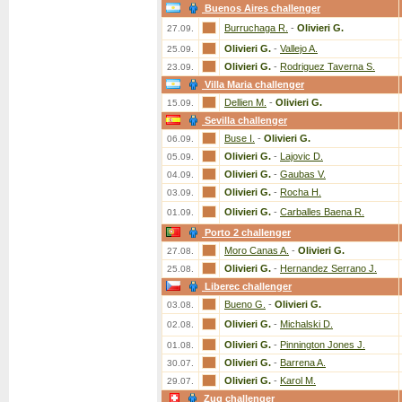
Buenos Aires challenger
Burruchaga R.
-
Olivieri G.
27.09.
Olivieri G.
-
Vallejo A.
25.09.
Olivieri G.
-
Rodriguez Taverna S.
23.09.
Villa Maria challenger
Dellien M.
-
Olivieri G.
15.09.
Sevilla challenger
Buse I.
-
Olivieri G.
06.09.
Olivieri G.
-
Lajovic D.
05.09.
Olivieri G.
-
Gaubas V.
04.09.
Olivieri G.
-
Rocha H.
03.09.
Olivieri G.
-
Carballes Baena R.
01.09.
Porto 2 challenger
Moro Canas A.
-
Olivieri G.
27.08.
Olivieri G.
-
Hernandez Serrano J.
25.08.
Liberec challenger
Bueno G.
-
Olivieri G.
03.08.
Olivieri G.
-
Michalski D.
02.08.
Olivieri G.
-
Pinnington Jones J.
01.08.
Olivieri G.
-
Barrena A.
30.07.
Olivieri G.
-
Karol M.
29.07.
Zug challenger