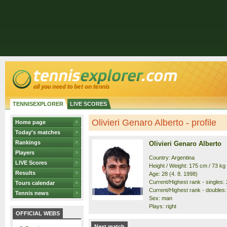
TENNISEXPLORER
LIVE SCORES
Olivieri Genaro Alberto - profile
Home page
Today's matches
Rankings
Olivieri Genaro Alberto
Players
Country: Argentina
LIVE Scores
Height / Weight: 175 cm / 73 kg
Results
Age: 28 (4. 8. 1998)
Current/Highest rank - singles: 
Tours calendar
Current/Highest rank - doubles: 
Tennis news
Sex: man
Plays: right
OFFICIAL WEBS
Next match