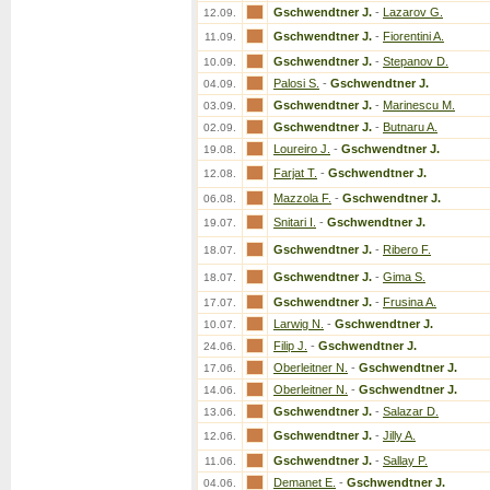
Gschwendtner J.
-
Lazarov G.
12.09.
Gschwendtner J.
-
Fiorentini A.
11.09.
Gschwendtner J.
-
Stepanov D.
10.09.
Palosi S.
-
Gschwendtner J.
04.09.
Gschwendtner J.
-
Marinescu M.
03.09.
Gschwendtner J.
-
Butnaru A.
02.09.
Loureiro J.
-
Gschwendtner J.
19.08.
Farjat T.
-
Gschwendtner J.
12.08.
Mazzola F.
-
Gschwendtner J.
06.08.
Snitari I.
-
Gschwendtner J.
19.07.
Gschwendtner J.
-
Ribero F.
18.07.
Gschwendtner J.
-
Gima S.
18.07.
Gschwendtner J.
-
Frusina A.
17.07.
Larwig N.
-
Gschwendtner J.
10.07.
Filip J.
-
Gschwendtner J.
24.06.
Oberleitner N.
-
Gschwendtner J.
17.06.
Oberleitner N.
-
Gschwendtner J.
14.06.
Gschwendtner J.
-
Salazar D.
13.06.
Gschwendtner J.
-
Jilly A.
12.06.
Gschwendtner J.
-
Sallay P.
11.06.
Demanet E.
-
Gschwendtner J.
04.06.