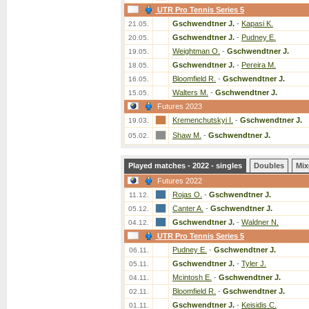
UTR Pro Tennis Series 5
Gschwendtner J.
-
Kapasi K.
21.05.
Gschwendtner J.
-
Pudney E.
20.05.
Weightman O.
-
Gschwendtner J.
19.05.
Gschwendtner J.
-
Pereira M.
18.05.
Bloomfield R.
-
Gschwendtner J.
16.05.
Walters M.
-
Gschwendtner J.
15.05.
Futures 2023
Kremenchutskyi I.
-
Gschwendtner J.
19.03.
Shaw M.
-
Gschwendtner J.
05.02.
Played matches - 2022 - singles
Doubles
Mix
Futures 2022
Rojas O.
-
Gschwendtner J.
11.12.
Canter A.
-
Gschwendtner J.
05.12.
Gschwendtner J.
-
Waldner N.
04.12.
UTR Pro Tennis Series 5
Pudney E.
-
Gschwendtner J.
06.11.
Gschwendtner J.
-
Tyler J.
05.11.
Mcintosh E.
-
Gschwendtner J.
04.11.
Bloomfield R.
-
Gschwendtner J.
02.11.
Gschwendtner J.
-
Keisidis C.
01.11.