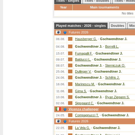
Titles - singles
Titles - doubles
Titles - mix
Year
Main tournaments
No titles
Played matches - 2026 - singles
Doubles
Mix
Futures 2026
Hausberger G.
-
Gschwendtner J.
06.08.
Gschwendtner J.
-
Borrelli L.
04.08.
Fumagalli F.
-
Gschwendtner J.
15.07.
Balducci L.
-
Gschwendtner J.
09.07.
Gschwendtner J.
-
Sterniczuk O.
08.07.
Dullinger V.
-
Gschwendtner J.
25.06.
Gschwendtner J.
-
Schifris J.
24.06.
Marinescu M.
-
Gschwendtner J.
16.06.
Gima S.
-
Gschwendtner J.
11.06.
Gschwendtner J.
-
Ryan Ziegann S.
10.06.
Sigsgaard C.
-
Gschwendtner J.
02.06.
Vicenza challenger
Compagnucci T.
-
Gschwendtner J.
24.05.
Futures 2026
La Vela G.
-
Gschwendtner J.
22.05.