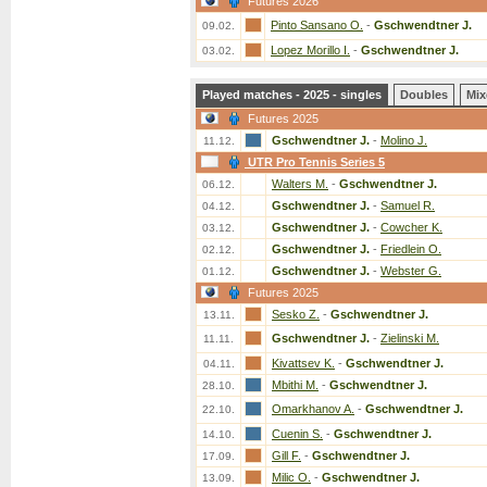
Futures 2026
Pinto Sansano O.
-
Gschwendtner J.
09.02.
Lopez Morillo I.
-
Gschwendtner J.
03.02.
Played matches - 2025 - singles
Doubles
Mix
Futures 2025
Gschwendtner J.
-
Molino J.
11.12.
UTR Pro Tennis Series 5
Walters M.
-
Gschwendtner J.
06.12.
Gschwendtner J.
-
Samuel R.
04.12.
Gschwendtner J.
-
Cowcher K.
03.12.
Gschwendtner J.
-
Friedlein O.
02.12.
Gschwendtner J.
-
Webster G.
01.12.
Futures 2025
Sesko Z.
-
Gschwendtner J.
13.11.
Gschwendtner J.
-
Zielinski M.
11.11.
Kivattsev K.
-
Gschwendtner J.
04.11.
Mbithi M.
-
Gschwendtner J.
28.10.
Omarkhanov A.
-
Gschwendtner J.
22.10.
Cuenin S.
-
Gschwendtner J.
14.10.
Gill F.
-
Gschwendtner J.
17.09.
Milic O.
-
Gschwendtner J.
13.09.