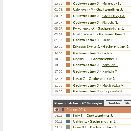
Gschwendtner J.
-
Mularczyk K.
13.08.
Uzhylovsky V.
-
Gschwendtner J.
01.08.
Gschwendtner J.
-
Grzegorczyk J.
30.07.
Gschwendtner J.
-
Albrecht N.
29.07.
Kyrychenko O.
-
Gschwendtner J.
08.07.
Guell Bartrina E.
-
Gschwendtner J.
02.07.
Gschwendtner J.
-
Vaise T.
01.07.
Eriksson Ziverts J.
-
Gschwendtner J.
25.06.
Gschwendtner J.
-
Lada P.
24.06.
Moghini G.
-
Gschwendtner J.
19.06.
Gschwendtner J.
-
Kazakov L.
18.06.
Gschwendtner J.
-
Pawlicki M.
17.06.
Lozan C.
-
Gschwendtner J.
12.06.
Gschwendtner J.
-
Majchrowicz A.
11.06.
Gschwendtner J.
-
Chojnowski S.
10.06.
Played matches - 2016 - singles
Doubles
Mix
Futures 2016
Kolly B.
-
Gschwendtner J.
26.11.
Oakley L.
-
Gschwendtner J.
20.11.
Cannell J.
-
Gschwendtner J.
09.11.