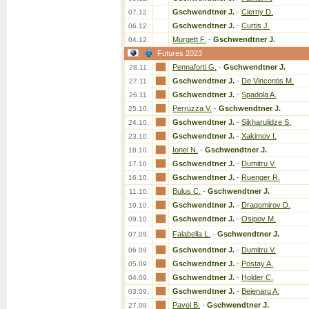
Gschwendtner J.
-
Cierny D.
07.12.
Gschwendtner J.
-
Curtis J.
06.12.
Murgett F.
-
Gschwendtner J.
04.12.
Futures 2023
Pennaforti G.
-
Gschwendtner J.
28.11.
Gschwendtner J.
-
De Vincentis M.
27.11.
Gschwendtner J.
-
Spadola A.
26.11.
Perruzza V.
-
Gschwendtner J.
25.10.
Gschwendtner J.
-
Sikharulidze S.
24.10.
Gschwendtner J.
-
Xakimov I.
23.10.
Ionel N.
-
Gschwendtner J.
18.10.
Gschwendtner J.
-
Dumitru V.
17.10.
Gschwendtner J.
-
Ruenger R.
16.10.
Bulus C.
-
Gschwendtner J.
11.10.
Gschwendtner J.
-
Dragomirov D.
10.10.
Gschwendtner J.
-
Osipov M.
09.10.
Falabella L.
-
Gschwendtner J.
07.09.
Gschwendtner J.
-
Dumitru V.
06.09.
Gschwendtner J.
-
Postay A.
05.09.
Gschwendtner J.
-
Holder C.
04.09.
Gschwendtner J.
-
Bejenaru A.
03.09.
Pavel B.
-
Gschwendtner J.
27.08.