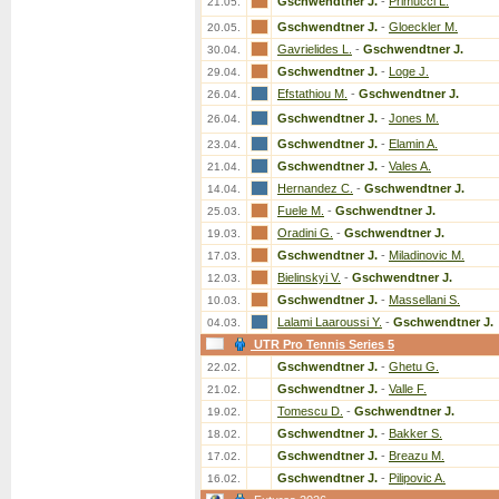
Gschwendtner J.
-
Primucci L.
21.05.
Gschwendtner J.
-
Gloeckler M.
20.05.
Gavrielides L.
-
Gschwendtner J.
30.04.
Gschwendtner J.
-
Loge J.
29.04.
Efstathiou M.
-
Gschwendtner J.
26.04.
Gschwendtner J.
-
Jones M.
26.04.
Gschwendtner J.
-
Elamin A.
23.04.
Gschwendtner J.
-
Vales A.
21.04.
Hernandez C.
-
Gschwendtner J.
14.04.
Fuele M.
-
Gschwendtner J.
25.03.
Oradini G.
-
Gschwendtner J.
19.03.
Gschwendtner J.
-
Miladinovic M.
17.03.
Bielinskyi V.
-
Gschwendtner J.
12.03.
Gschwendtner J.
-
Massellani S.
10.03.
Lalami Laaroussi Y.
-
Gschwendtner J.
04.03.
UTR Pro Tennis Series 5
Gschwendtner J.
-
Ghetu G.
22.02.
Gschwendtner J.
-
Valle F.
21.02.
Tomescu D.
-
Gschwendtner J.
19.02.
Gschwendtner J.
-
Bakker S.
18.02.
Gschwendtner J.
-
Breazu M.
17.02.
Gschwendtner J.
-
Pilipovic A.
16.02.