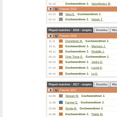
Gschwendtner J.
-
Samojlowicz M.
31.10.
Futures 2022
Vasa E.
-
Gschwendtner J.
03.10.
Gschwendtner J.
-
Hands T.
02.10.
Played matches - 2018 - singles
Doubles
Mix
Futures 2018
Destefanis M.
-
Gschwendtner J.
11.11.
Gschwendtner J.
-
Marquez J.
10.11.
Gschwendtner J.
-
Redelijk J.
09.11.
Ortiz Tovar E.
-
Gschwendtner J.
29.10.
Gschwendtner J.
-
Janko D.
28.10.
Gschwendtner J.
-
Lovett K.
27.10.
Gschwendtner J.
-
Le K.
26.10.
Played matches - 2017 - singles
Doubles
Mix
Futures 2017
Stewart M.
-
Gschwendtner J.
24.09.
Farmer E.
-
Gschwendtner J.
11.09.
Smola M.
-
Gschwendtner J.
15.08.
Gschwendtner J.
-
Piatek M.
14.08.