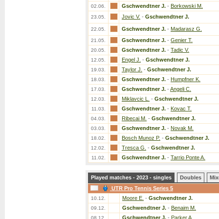
Gschwendtner J.
-
Borkowski M.
02.06.
Jovic V.
-
Gschwendtner J.
23.05.
Gschwendtner J.
-
Madarasz G.
22.05.
Gschwendtner J.
-
Genier T.
21.05.
Gschwendtner J.
-
Tadic V.
20.05.
Engel J.
-
Gschwendtner J.
12.05.
Taylor J.
-
Gschwendtner J.
19.03.
Gschwendtner J.
-
Humpfner K.
18.03.
Gschwendtner J.
-
Angeli C.
17.03.
Miklavcic L.
-
Gschwendtner J.
12.03.
Gschwendtner J.
-
Kovac T.
11.03.
Ribecai M.
-
Gschwendtner J.
04.03.
Gschwendtner J.
-
Novak M.
03.03.
Bosch Munoz P.
-
Gschwendtner J.
18.02.
Tresca G.
-
Gschwendtner J.
12.02.
Gschwendtner J.
-
Tarrio Ponte A.
11.02.
Played matches - 2023 - singles
Doubles
Mix
UTR Pro Tennis Series 5
Moore E.
-
Gschwendtner J.
10.12.
Gschwendtner J.
-
Benaim M.
09.12.
Gschwendtner J.
-
Parker A.
08.12.