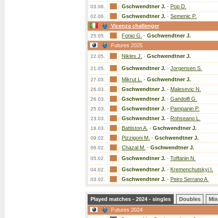
Gschwendtner J.
-
Pop D.
03.06.
Gschwendtner J.
-
Semenic P.
02.06.
Vicenza challenger
Fonio G.
-
Gschwendtner J.
25.05.
Futures 2025
Nikles J.
-
Gschwendtner J.
22.05.
Gschwendtner J.
-
Jorgensen S.
21.05.
Mikrut L.
-
Gschwendtner J.
27.03.
Gschwendtner J.
-
Malesevic N.
26.03.
Gschwendtner J.
-
Gandolfi G.
26.03.
Gschwendtner J.
-
Pampanin P.
25.03.
Gschwendtner J.
-
Rohseano L.
23.03.
Battiston A.
-
Gschwendtner J.
18.03.
Pizzigoni M.
-
Gschwendtner J.
09.02.
Chazal M.
-
Gschwendtner J.
06.02.
Gschwendtner J.
-
Toffanin N.
05.02.
Gschwendtner J.
-
Kremenchutskyi I.
04.02.
Gschwendtner J.
-
Peiro Serrano A.
03.02.
Played matches - 2024 - singles
Doubles
Mix
Futures 2024