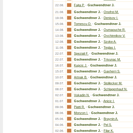
Fajta P.
-
Gschwendtner J.
22.08.
Gschwendtner J.
-
Onofrei M.
21.08.
Gschwendtner J.
-
Denisov I.
19.08.
Tomescu D.
-
Gschwendtner J.
15.08.
Gschwendtner J.
-
Oumaouche R.
14.08.
Gschwendtner J.
-
Ovchinnikov V.
13.08.
Gschwendtner J.
-
Szoke A.
12.08.
Gschwendtner J.
-
Teglas I.
11.08.
Speziali F.
-
Gschwendtner J.
22.07.
Gschwendtner J.
-
Trivunac M.
22.07.
Kupcic J.
-
Gschwendtner J.
16.07.
Gschwendtner J.
-
Gaxherri S.
15.07.
Artnak B.
-
Gschwendtner J.
10.07.
Gschwendtner J.
-
Stollecker M.
09.07.
Gschwendtner J.
-
Schlagenhauf N.
08.07.
Vukadin N.
-
Gschwendtner J.
02.07.
Gschwendtner J.
-
Anicic I.
01.07.
Piatti R.
-
Gschwendtner J.
09.06.
Monzon I.
-
Gschwendtner J.
06.06.
Gschwendtner J.
-
Braynin A.
05.06.
Gschwendtner J.
-
Pel S.
04.06.
Gschwendtner J.
-
Filar K.
02.06.