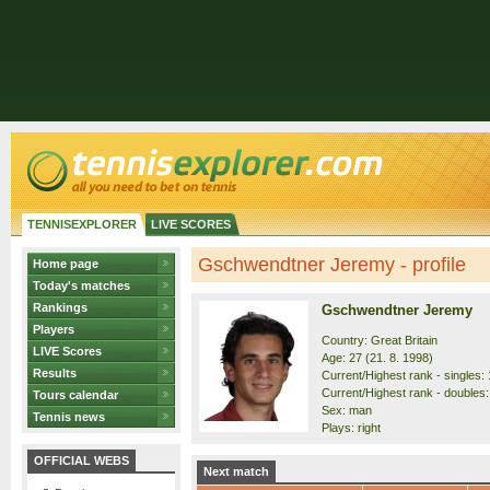
TENNISEXPLORER
LIVE SCORES
Gschwendtner Jeremy - profile
Home page
Today's matches
Rankings
Gschwendtner Jeremy
Players
Country: Great Britain
LIVE Scores
Age: 27 (21. 8. 1998)
Results
Current/Highest rank - singles: 
Current/Highest rank - doubles:
Tours calendar
Sex: man
Tennis news
Plays: right
OFFICIAL WEBS
Next match