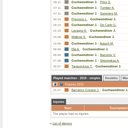
Gschwendtner J.
-
Price S.
08.11.
Gschwendtner J.
-
Tumber K.
07.11.
Gschwendtner J.
-
Summers M.
07.11.
Prevosto L.
-
Gschwendtner J.
30.10.
Gschwendtner J.
-
De Carlo G.
29.10.
Lavagno E.
-
Gschwendtner J.
22.10.
Walkow S.
-
Gschwendtner J.
15.08.
Gschwendtner J.
-
Autuch M.
14.08.
Elia A.
-
Gschwendtner J.
09.08.
Gschwendtner J.
-
Bazunov V.
08.08.
Gschwendtner J.
-
Shtsinnikau A.
07.08.
Tarasevicius T.
-
Gschwendtner J.
30.07.
Played matches - 2015 - singles
Doubles
Mix
Futures 2015
Barranco Cosano J.
-
Gschwendtner J.
25.07.
Injuries
Start
Tournament
The player had no injuries.
«
List of players