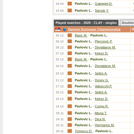
Pavlovic L.
-
Galoppini D.
16.03.
Pavlovic L.
-
Sarouk Y.
15.03.
Played matches - 2020 - CLAY - singles
Double
Eastern European Championship
Basic M.
-
Pavlovic L.
30.12.
Pavlovic L.
-
Pjevcevic P.
29.12.
Pavlovic L.
-
Deviatiarov M.
28.12.
Pavlovic L.
-
Kekez D.
27.12.
Basic M.
-
Pavlovic L.
25.12.
Pavlovic L.
-
Deviatiarov M.
24.12.
Pavlovic L.
-
Setkic A.
23.12.
Pavlovic L.
-
Donev G.
21.12.
Pavlovic L.
-
Valsecchi P.
17.12.
Pavlovic L.
-
Setkic A.
16.12.
Pavlovic L.
-
Kekez D.
15.12.
Pavlovic L.
-
Cungu R.
14.12.
Pavlovic L.
-
Altuna T.
25.11.
Pavlovic L.
-
Dica N.
24.11.
Pavlovic L.
-
Hermanns M.
23.11.
Tomescu D.
-
Pavlovic L.
20.11.