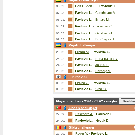
Kigali 2 challenger
Den Ouden G.
-
Pavlovic L.
08.03.
Pavlovic L.
-
Cecchinato M.
07.03.
Pavlovic L.
-
Erhard M.
06.03.
Pavlovic L.
-
Taberner C.
04.03.
Pavlovic L.
-
Oetzbach A.
03.03.
Pavlovic L.
-
De Cuyper J.
02.03.
Kigali challenger
Erhard M.
-
Pavlovic L.
26.02.
Pavlovic L.
-
Roca Batalla O.
25.02.
Pavlovic L.
-
Juarez F.
24.02.
Pavlovic L.
-
Herberg A.
23.02.
Futures 2025
Piraino G.
-
Pavlovic L.
06.02.
Pavlovic L.
-
Cizek J.
05.02.
Played matches - 2024 - CLAY - singles
Double
Lisbon challenger
Ritschard A.
-
Pavlovic L.
27.09.
Pavlovic L.
-
Novak D.
24.09.
Sibiu challenger
Royer V.
-
Pavlovic L.
22.09.