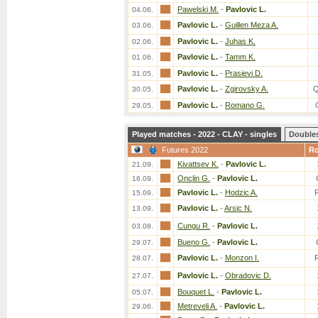
Pawelski M.
-
Pavlovic L.
04.06.
Pavlovic L.
-
Guillen Meza A.
03.06.
Pavlovic L.
-
Juhas K.
02.06.
Pavlovic L.
-
Tamm K.
01.06.
Pavlovic L.
-
Prasievi D.
31.05.
Pavlovic L.
-
Zgirovsky A.
Q
30.05.
Pavlovic L.
-
Romano G.
29.05.
Played matches - 2022 - CLAY - singles
Double
Futures 2022
R
Kivattsev K.
-
Pavlovic L.
21.09.
Onclin G.
-
Pavlovic L.
16.09.
Pavlovic L.
-
Hodzic A.
15.09.
Pavlovic L.
-
Arsic N.
13.09.
Cungu R.
-
Pavlovic L.
03.08.
Bueno G.
-
Pavlovic L.
29.07.
Pavlovic L.
-
Monzon I.
28.07.
Pavlovic L.
-
Obradovic D.
27.07.
Bouquet L.
-
Pavlovic L.
05.07.
Metreveli A.
-
Pavlovic L.
29.06.