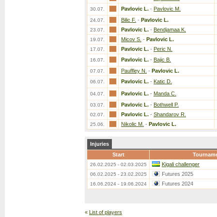
Pavlovic L.
-
Pavlovic M.
30.07.
Bilic F.
-
Pavlovic L.
24.07.
Pavlovic L.
-
Bendjamaa K.
23.07.
Micov S.
-
Pavlovic L.
19.07.
Pavlovic L.
-
Peric N.
17.07.
Pavlovic L.
-
Bajic B.
16.07.
Pauffley N.
-
Pavlovic L.
07.07.
Pavlovic L.
-
Katic D.
06.07.
Pavlovic L.
-
Manda C.
04.07.
Pavlovic L.
-
Bothwell P.
03.07.
Pavlovic L.
-
Shandarov R.
02.07.
Nikolic M.
-
Pavlovic L.
25.06.
Injuries
Start
Tournam
Kigali challenger
26.02.2025 - 02.03.2025
Futures 2025
06.02.2025 - 23.02.2025
Futures 2024
16.06.2024 - 19.06.2024
«
List of players