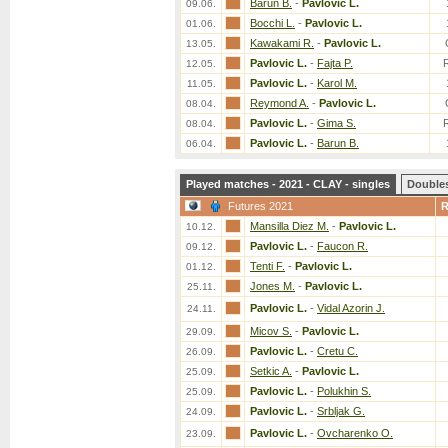
Barun B.
-
Pavlovic L.
09.06.
Bocchi L.
-
Pavlovic L.
01.06.
Kawakami R.
-
Pavlovic L.
13.05.
Pavlovic L.
-
Fajta P.
12.05.
Pavlovic L.
-
Karol M.
11.05.
Reymond A.
-
Pavlovic L.
08.04.
Pavlovic L.
-
Gima S.
08.04.
Pavlovic L.
-
Barun B.
06.04.
Played matches - 2021 - CLAY - singles
Double
Futures 2021
Mansilla Diez M.
-
Pavlovic L.
10.12.
Pavlovic L.
-
Faucon R.
09.12.
Tenti F.
-
Pavlovic L.
01.12.
Jones M.
-
Pavlovic L.
25.11.
Pavlovic L.
-
Vidal Azorin J.
24.11.
Micov S.
-
Pavlovic L.
29.09.
Pavlovic L.
-
Cretu C.
26.09.
Setkic A.
-
Pavlovic L.
25.09.
Pavlovic L.
-
Polukhin S.
25.09.
Pavlovic L.
-
Srbljak G.
24.09.
Pavlovic L.
-
Ovcharenko O.
23.09.