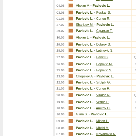
Aboian V.
-
Pavlovic L.
04.08.
Pavlovic L.
-
Puskar S.
03.08.
Pavlovic L.
-
Cungu R.
01.08.
Sharipov M.
-
Pavlovic L.
27.07.
Pavlovic L.
-
Cigarran T.
26.07.
Aboian L.
-
Pavlovic L.
30.06.
Pavlovic L.
-
Bobrov B.
29.06.
Pavlovic L.
-
Latinovic S.
28.06.
Pavlovic L.
-
Pavel B.
Q
27.06.
Pavlovic L.
-
Popovic M.
26.06.
Pavlovic L.
-
Popovic S.
25.06.
Chepelev A.
-
Pavlovic L.
23.06.
Pavlovic L.
-
Srbljak G.
22.06.
Pavlovic L.
-
Cungu R.
21.06.
Pavlovic L.
-
Villalon N.
Q
20.06.
Pavlovic L.
-
Verbin P.
19.06.
Pavlovic L.
-
Amirov D.
18.06.
Gima S.
-
Pavlovic L.
10.06.
Pavlovic L.
-
Midon L.
09.06.
Pavlovic L.
-
Mbithi M.
08.06.
Pavlovic L.
-
Novakovic N.
07.06.