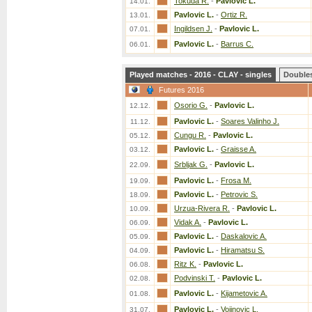
Tokuda R.
-
Pavlovic L.
14.01.
Pavlovic L.
-
Ortiz R.
13.01.
Ingildsen J.
-
Pavlovic L.
07.01.
Pavlovic L.
-
Barrus C.
06.01.
Played matches - 2016 - CLAY - singles
Double
Futures 2016
Osorio G.
-
Pavlovic L.
12.12.
Pavlovic L.
-
Soares Valinho J.
11.12.
Cungu R.
-
Pavlovic L.
05.12.
Pavlovic L.
-
Graisse A.
03.12.
Srbljak G.
-
Pavlovic L.
22.09.
Pavlovic L.
-
Frosa M.
19.09.
Pavlovic L.
-
Petrovic S.
18.09.
Urzua-Rivera R.
-
Pavlovic L.
10.09.
Vidak A.
-
Pavlovic L.
06.09.
Pavlovic L.
-
Daskalovic A.
05.09.
Pavlovic L.
-
Hiramatsu S.
04.09.
Ritz K.
-
Pavlovic L.
06.08.
Podvinski T.
-
Pavlovic L.
02.08.
Pavlovic L.
-
Kijametovic A.
01.08.
Pavlovic L.
-
Vojinovic L.
31.07.