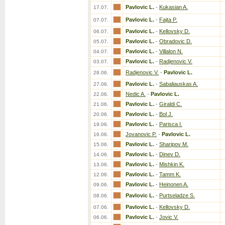
Pavlovic L.
-
Kukasian A.
17.07.
Pavlovic L.
-
Fajta P.
07.07.
Pavlovic L.
-
Kellovsky D.
06.07.
Pavlovic L.
-
Obradovic D.
05.07.
Pavlovic L.
-
Villalon N.
04.07.
Pavlovic L.
-
Radjenovic V.
03.07.
Radjenovic V.
-
Pavlovic L.
28.06.
Pavlovic L.
-
Sabaliauskas A.
27.06.
Nedic A.
-
Pavlovic L.
22.06.
Pavlovic L.
-
Giraldi C.
21.06.
Pavlovic L.
-
Bol J.
20.06.
Pavlovic L.
-
Parisca I.
19.06.
Jovanovic P.
-
Pavlovic L.
16.06.
Pavlovic L.
-
Sharipov M.
15.06.
Pavlovic L.
-
Dinev D.
14.06.
Pavlovic L.
-
Mishkin K.
13.06.
Pavlovic L.
-
Tamm K.
12.06.
Pavlovic L.
-
Heinonen A.
09.06.
Pavlovic L.
-
Purtseladze S.
08.06.
Pavlovic L.
-
Kellovsky D.
07.06.
Pavlovic L.
-
Jovic V.
06.06.