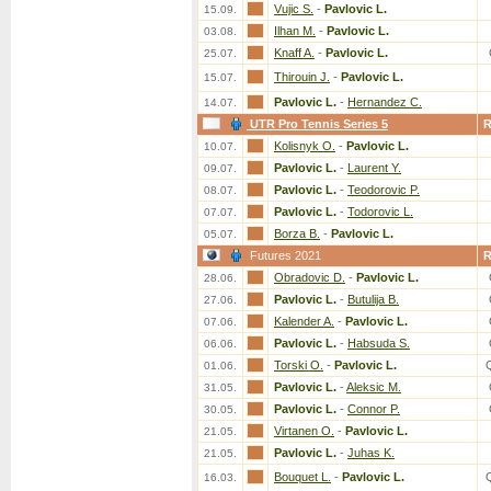
Vujic S.
-
Pavlovic L.
15.09.
Ilhan M.
-
Pavlovic L.
03.08.
Knaff A.
-
Pavlovic L.
25.07.
Thirouin J.
-
Pavlovic L.
15.07.
Pavlovic L.
-
Hernandez C.
14.07.
UTR Pro Tennis Series 5
Kolisnyk O.
-
Pavlovic L.
10.07.
Pavlovic L.
-
Laurent Y.
09.07.
Pavlovic L.
-
Teodorovic P.
08.07.
Pavlovic L.
-
Todorovic L.
07.07.
Borza B.
-
Pavlovic L.
05.07.
Futures 2021
Obradovic D.
-
Pavlovic L.
28.06.
Pavlovic L.
-
Butulija B.
27.06.
Kalender A.
-
Pavlovic L.
07.06.
Pavlovic L.
-
Habsuda S.
06.06.
Torski O.
-
Pavlovic L.
01.06.
Pavlovic L.
-
Aleksic M.
31.05.
Pavlovic L.
-
Connor P.
30.05.
Virtanen O.
-
Pavlovic L.
21.05.
Pavlovic L.
-
Juhas K.
21.05.
Bouquet L.
-
Pavlovic L.
16.03.