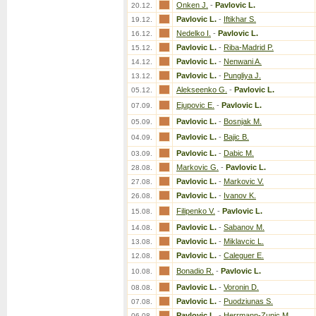
Onken J.
-
Pavlovic L.
20.12.
Pavlovic L.
-
Iftikhar S.
19.12.
Nedelko I.
-
Pavlovic L.
16.12.
Pavlovic L.
-
Riba-Madrid P.
15.12.
Pavlovic L.
-
Nenwani A.
14.12.
Pavlovic L.
-
Pungliya J.
13.12.
Alekseenko G.
-
Pavlovic L.
05.12.
Ejupovic E.
-
Pavlovic L.
07.09.
Pavlovic L.
-
Bosnjak M.
05.09.
Pavlovic L.
-
Bajic B.
04.09.
Pavlovic L.
-
Dabic M.
03.09.
Markovic G.
-
Pavlovic L.
28.08.
Pavlovic L.
-
Markovic V.
27.08.
Pavlovic L.
-
Ivanov K.
26.08.
Filipenko V.
-
Pavlovic L.
15.08.
Pavlovic L.
-
Sabanov M.
14.08.
Pavlovic L.
-
Miklavcic L.
13.08.
Pavlovic L.
-
Caleguer E.
12.08.
Bonadio R.
-
Pavlovic L.
10.08.
Pavlovic L.
-
Voronin D.
08.08.
Pavlovic L.
-
Puodziunas S.
07.08.
Pavlovic L.
-
Herrmann-Zunic M.
06.08.