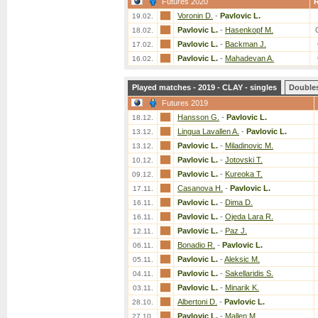
Futures 2020
Voronin D.
-
Pavlovic L.
19.02.
Pavlovic L.
-
Hasenkopf M.
18.02.
Pavlovic L.
-
Backman J.
17.02.
Pavlovic L.
-
Mahadevan A.
16.02.
Played matches - 2019 - CLAY - singles
Double
Futures 2019
Hansson G.
-
Pavlovic L.
18.12.
Lingua Lavallen A.
-
Pavlovic L.
13.12.
Pavlovic L.
-
Miladinovic M.
13.12.
Pavlovic L.
-
Jotovski T.
10.12.
Pavlovic L.
-
Kureoka T.
09.12.
Casanova H.
-
Pavlovic L.
17.11.
Pavlovic L.
-
Dima D.
16.11.
Pavlovic L.
-
Ojeda Lara R.
16.11.
Pavlovic L.
-
Paz J.
12.11.
Bonadio R.
-
Pavlovic L.
06.11.
Pavlovic L.
-
Aleksic M.
05.11.
Pavlovic L.
-
Sakellaridis S.
04.11.
Pavlovic L.
-
Minarik K.
03.11.
Albertoni D.
-
Pavlovic L.
28.10.
Pavlovic L.
-
Mallen M.
27.10.