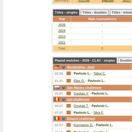
Summary:
301/198
242/153
30/22
Titles - singles
Titles - doubles
Titles - mix
Year
Main tournaments
2026
-
2024
-
2023
-
2021
-
Total:
0
Played matches - 2026 - CLAY - singles
Double
Bundesliga - men
Pavlovic L.
-
Tabur C.
02.08.
Elias G.
-
Pavlovic L.
31.07.
San Marino challenger
Gaubas V.
-
Pavlovic L.
28.07.
Iasi challenger
Droguet T.
-
Pavlovic L.
09.07.
Pavlovic L.
-
Silva F.
07.07.
Brasov challenger
Kuzmanov D.
-
Pavlovic L.
02.07.