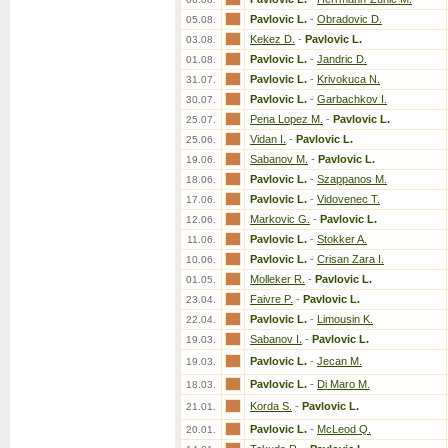
Pavlovic L.
-
Obradovic D.
05.08.
Kekez D.
-
Pavlovic L.
03.08.
Pavlovic L.
-
Jandric D.
01.08.
Pavlovic L.
-
Krivokuca N.
31.07.
Pavlovic L.
-
Garbachkov I.
30.07.
Pena Lopez M.
-
Pavlovic L.
25.07.
Vidan I.
-
Pavlovic L.
25.06.
Sabanov M.
-
Pavlovic L.
19.06.
Pavlovic L.
-
Szappanos M.
18.06.
Pavlovic L.
-
Vidovenec T.
17.06.
Markovic G.
-
Pavlovic L.
12.06.
Pavlovic L.
-
Stokker A.
11.06.
Pavlovic L.
-
Crisan Zara I.
10.06.
Molleker R.
-
Pavlovic L.
01.05.
Faivre P.
-
Pavlovic L.
23.04.
Pavlovic L.
-
Limousin K.
22.04.
Sabanov I.
-
Pavlovic L.
19.03.
Pavlovic L.
-
Jecan M.
19.03.
Pavlovic L.
-
Di Maro M.
18.03.
Korda S.
-
Pavlovic L.
21.01.
Pavlovic L.
-
McLeod Q.
20.01.