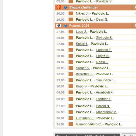
Pavlovic L.
-
Kyratzis S.
05.06.
Skopje challenger
Nikles J.
-
Pavlovic L.
20.05.
Pavlovic L.
-
Deari S.
19.05.
Futures 2024
Loge J.
-
Pavlovic L.
27.04.
Pavlovic L.
-
Zivkovic S.
25.04.
Snitari I.
-
Pavlovic L.
22.04.
Pavlovic L.
-
Ludoski Z.
20.04.
Pavlovic L.
-
Lopez N.
20.04.
Pavlovic L.
-
Rossi L.
19.04.
Sorger S.
-
Pavlovic L.
20.03.
Berrettini J.
-
Pavlovic L.
14.03.
Pavlovic L.
-
Simundza J.
13.03.
Kopp S.
-
Pavlovic L.
10.03.
Pavlovic L.
-
Arnaboldi F.
09.03.
Pavlovic L.
-
Stodder T.
08.03.
Pavlovic L.
-
Baroni N.
07.03.
Pavlovic L.
-
Mashtakov M.
06.03.
Lumsden E.
-
Pavlovic L.
30.01.
Gimeno Valero C.
-
Pavlovic L.
24.01.