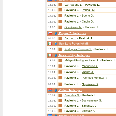
Van Assche L.
-
Pavlovic L.
16.05.
Pavlovic L.
-
Poljicak M.
15.05.
Pavlovic L.
-
Bueno G.
14.05.
Pavlovic L.
-
Onclin G.
13.05.
Oberleitner N.
-
Pavlovic L.
12.05.
Prague 2 challenger
Barton H.
-
Pavlovic L.
04.05.
San Luis Potosi chall.
Rodriguez Taverna S.
-
Pavlovic L.
16.04.
Mexico City challenger
Meligeni Rodrigues Alves F.
-
Pavlovic L
13.04.
Pavlovic L.
-
Mannarino A.
13.04.
Pavlovic L.
-
Varillas J.
12.04.
Pavlovic L.
-
Pacheco Mendez R.
09.04.
Pavlovic L.
-
Napolitano S.
07.04.
Zadar challenger
Dzumhur D.
-
Pavlovic L.
20.03.
Pavlovic L.
-
Blancaneaux G.
18.03.
Pavlovic L.
-
Simundza J.
17.03.
Pavlovic L.
-
Voljavec A.
16.03.