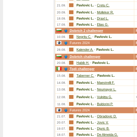
Pavlovic L.
-
Cretu C.
21.09.
Pavlovic L.
-
Molleker R.
20.09.
Pavlovic L.
-
Draxl L.
18.09.
Pavlovic L.
-
Elias G.
17.09.
Dobrich 2 challenger
Negritu C.
-
Pavlovic L.
10.09.
Futures 2024
Kalender A.
-
Pavlovic L.
28.08.
Dobrich challenger
Habib H.
-
Pavlovic L.
20.08.
Todi challenger
Taberner C.
-
Pavlovic L.
15.08.
Pavlovic L.
-
Maestrelli F.
14.08.
Pavlovic L.
-
Neumayer L.
13.08.
Pavlovic L.
-
Vulpitta G.
12.08.
Pavlovic L.
-
Buldorini P.
11.08.
Futures 2024
Pavlovic L.
-
Obradovic D.
21.07.
Pavlovic L.
-
Jovic V.
20.07.
Pavlovic L.
-
Djuric B.
19.07.
Pavlovic L.
-
De Almeida G.
18.07.