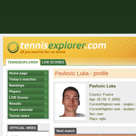
TENNISEXPLORER
LIVE SCORES
Pavlovic Luka - profile
Home page
Today's matches
Rankings
Pavlovic Luka
Players
Country: France
LIVE Scores
Age: 26 (30. 3. 2000)
Results
Current/Highest rank - singles: 
Current/Highest rank - doubles:
Tours calendar
Sex: man
Tennis news
Plays: right
OFFICIAL WEBS
Next match