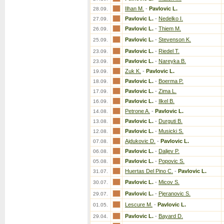
Ilhan M.
-
Pavlovic L.
28.09.
Pavlovic L.
-
Nedelko I.
27.09.
Pavlovic L.
-
Thiem M.
26.09.
Pavlovic L.
-
Stevenson K.
25.09.
Pavlovic L.
-
Riedel T.
23.09.
Pavlovic L.
-
Nareyka B.
23.09.
Zuk K.
-
Pavlovic L.
19.09.
Pavlovic L.
-
Boerma P.
18.09.
Pavlovic L.
-
Zima L.
17.09.
Pavlovic L.
-
Ilkel B.
16.09.
Petrone A.
-
Pavlovic L.
14.08.
Pavlovic L.
-
Durguti B.
13.08.
Pavlovic L.
-
Musicki S.
12.08.
Ajdukovic D.
-
Pavlovic L.
07.08.
Pavlovic L.
-
Daljev P.
06.08.
Pavlovic L.
-
Popovic S.
05.08.
Huertas Del Pino C.
-
Pavlovic L.
31.07.
Pavlovic L.
-
Micov S.
30.07.
Pavlovic L.
-
Pjeranovic S.
29.07.
Lescure M.
-
Pavlovic L.
01.05.
Pavlovic L.
-
Bayard D.
29.04.