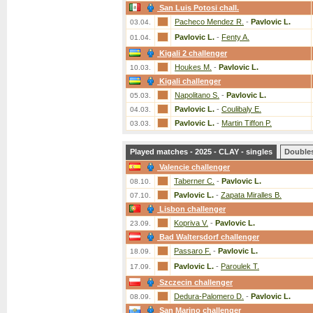
San Luis Potosi chall.
Pacheco Mendez R.
-
Pavlovic L.
03.04.
Pavlovic L.
-
Fenty A.
01.04.
Kigali 2 challenger
Houkes M.
-
Pavlovic L.
10.03.
Kigali challenger
Napolitano S.
-
Pavlovic L.
05.03.
Pavlovic L.
-
Coulibaly E.
04.03.
Pavlovic L.
-
Martin Tiffon P.
03.03.
Played matches - 2025 - CLAY - singles
Double
Valencie challenger
Taberner C.
-
Pavlovic L.
08.10.
Pavlovic L.
-
Zapata Miralles B.
07.10.
Lisbon challenger
Kopriva V.
-
Pavlovic L.
23.09.
Bad Waltersdorf challenger
Passaro F.
-
Pavlovic L.
18.09.
Pavlovic L.
-
Paroulek T.
17.09.
Szczecin challenger
Dedura-Palomero D.
-
Pavlovic L.
08.09.
San Marino challenger