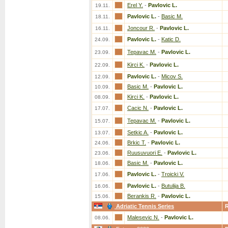
Erel Y.
-
Pavlovic L.
19.11.
Pavlovic L.
-
Basic M.
18.11.
Joncour R.
-
Pavlovic L.
16.11.
Pavlovic L.
-
Katic D.
24.09.
Tepavac M.
-
Pavlovic L.
23.09.
Kirci K.
-
Pavlovic L.
22.09.
Pavlovic L.
-
Micov S.
12.09.
Basic M.
-
Pavlovic L.
10.09.
Kirci K.
-
Pavlovic L.
08.09.
Cacic N.
-
Pavlovic L.
17.07.
Tepavac M.
-
Pavlovic L.
15.07.
Setkic A.
-
Pavlovic L.
13.07.
Brkic T.
-
Pavlovic L.
24.06.
Ruusuvuori E.
-
Pavlovic L.
23.06.
Basic M.
-
Pavlovic L.
18.06.
Pavlovic L.
-
Troicki V.
17.06.
Pavlovic L.
-
Butulija B.
16.06.
Berankis R.
-
Pavlovic L.
15.06.
Adriatic Tennis Series
Malesevic N.
-
Pavlovic L.
08.06.