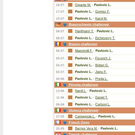
Gigante M.
-
Pavlovic L.
18.07.
Pavlovic L.
-
Gomez F.
17.07.
Pavlovic L.
-
Karol M.
15.07.
Braunschweig challenger
Hanfmann Y.
-
Pavlovic L.
09.07.
Pavlovic L.
-
Etcheverry T.
08.07.
Brasov challenger
Maestrelli F.
-
Pavlovic L.
06.07.
Pavlovic L.
-
Ficovich J.
05.07.
Pavlovic L.
-
Boitan G.
04.07.
Pavlovic L.
-
Jianu F.
02.07.
Pavlovic L.
-
Preda L.
30.06.
Perugia challenger
Nardi L.
-
Pavlovic L.
13.06.
Pavlovic L.
-
Daniel T.
11.06.
Pavlovic L.
-
Carboni L.
09.06.
Vicenza challenger
Castagnola L.
-
Pavlovic L.
27.05.
French Open
Barrios Vera M.
-
Pavlovic L.
20.05.
Zagreb challenger