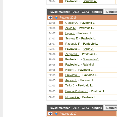
Pavlovic L.
-
Bernabe A.
29.04.
Played matches - 2018 - CLAY - singles
Double
Futures 2018
Gautier A.
-
Pavlovic L.
13.08.
Zekic M.
-
Pavlovic L.
08.08.
Egea F.
-
Pavlovic L.
24.07.
Struvay E.
-
Pavlovic L.
17.07.
Raspudic F.
-
Pavlovic L.
05.07.
Pavlovic L.
-
Bergs Z.
04.07.
Zeppieri G.
-
Pavlovic L.
29.06.
Pavlovic L.
-
Summaria C.
28.06.
Pavlovic L.
-
Rajski M.
26.06.
Heller P.
-
Pavlovic L.
19.06.
Prevosto L.
-
Pavlovic L.
22.05.
Angele J.
-
Pavlovic L.
16.05.
Tatlot J.
-
Pavlovic L.
01.05.
Boluda-Purkiss C.
-
Pavlovic L.
20.03.
Musialek A.
-
Pavlovic L.
09.01.
Played matches - 2017 - CLAY - singles
Double
Futures 2017