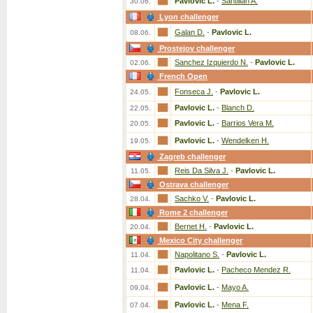
Pavlovic L.
-
Santillan A.
30.06.
Lyon challenger
Galan D.
-
Pavlovic L.
08.06.
Prostejov challenger
Sanchez Izquierdo N.
-
Pavlovic L.
02.06.
French Open
Fonseca J.
-
Pavlovic L.
24.05.
Pavlovic L.
-
Blanch D.
22.05.
Pavlovic L.
-
Barrios Vera M.
20.05.
Pavlovic L.
-
Wendelken H.
19.05.
Zagreb challenger
Reis Da Silva J.
-
Pavlovic L.
11.05.
Ostrava challenger
Sachko V.
-
Pavlovic L.
28.04.
Rome 2 challenger
Bernet H.
-
Pavlovic L.
20.04.
Mexico City challenger
Napolitano S.
-
Pavlovic L.
11.04.
Pavlovic L.
-
Pacheco Mendez R.
11.04.
Pavlovic L.
-
Mayo A.
09.04.
Pavlovic L.
-
Mena F.
07.04.